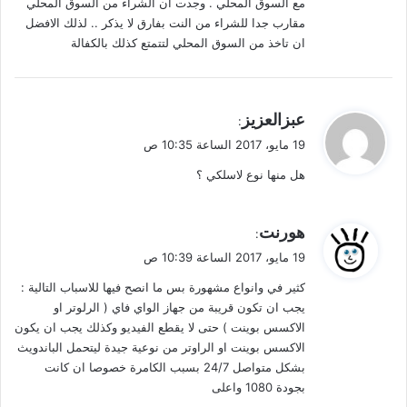
مع السوق المحلي . وجدت ان الشراء من السوق المحلي
مقارب جدا للشراء من النت بفارق لا يذكر .. لذلك الافضل
ان تاخذ من السوق المحلي لتتمتع كذلك بالكفالة
ي
عبزالعزيز
:
ق
19 مايو، 2017 الساعة 10:35 ص
و
هل منها نوع لاسلكي ؟
ل
ي
هورنت
:
ق
19 مايو، 2017 الساعة 10:39 ص
و
كثير في وانواع مشهورة بس ما انصح فيها للاسباب التالية :
ل
يجب ان تكون قريبة من جهاز الواي فاي ( الرلوتر او
الاكسس بوينت ) حتى لا يقطع الفيديو وكذلك يجب ان يكون
الاكسس بوينت او الراوتر من نوعية جيدة ليتحمل الباندويث
بشكل متواصل 24/7 بسبب الكامرة خصوصا ان كانت
بجودة 1080 واعلى