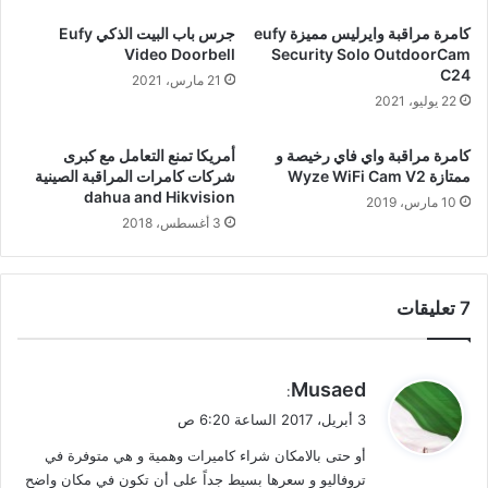
كامرة مراقبة وايرليس مميزة eufy
جرس باب البيت الذكي Eufy
Video Doorbell
Security Solo OutdoorCam
C24
21 مارس، 2021
22 يوليو، 2021
كامرة مراقبة واي فاي رخيصة و
أمريكا تمنع التعامل مع كبرى
ممتازة Wyze WiFi Cam V2
شركات كامرات المراقبة الصينية
dahua and Hikvision
10 مارس، 2019
3 أغسطس، 2018
‫7 تعليقات
ي
Musaed
:
ق
3 أبريل، 2017 الساعة 6:20 ص
و
أو حتى بالامكان شراء كاميرات وهمية و هي متوفرة في
ل
تروفاليو و سعرها بسيط جداً على أن تكون في مكان واضح