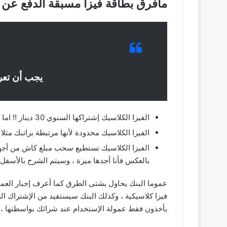
مافرق بطاقة فيزا مسبقة الدفع عن بط
يجب أن تعر
الفيزا الكلاسيك إشتراكها السنوي 30 دينار !! اما الفيزا مسبقة الدفع مجانا ولا يوجد لها اشتراك سنوي او رسوم إضافية عند استخراج بطاقة جديدة بعد إنتهاء مدة بطاقتك
الفيزا الكلاسيك محدودة لأنها مرتبطة براتبك مثلا لا تتعدى 1000 دينار ، أما الفيزا مسبقة الدفع مفتوح اللمت تعبيها متى تش
بالعكس فأنا أجدها ميزة ، وسيتم الشرح بالأسفل 
عموما البنك يحاول بشتى الطرق كما أعرف إجبار العميل
يأخذون فقط عمولة الإستخدام عند شرائك بواسطتها ، 