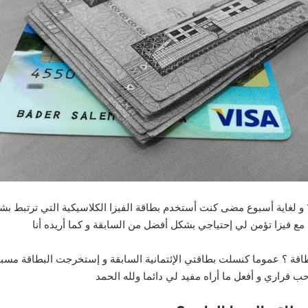
منذ فتحي لحساب في البنك الوطني تحديدا سنة 1992 و لغاية أسبوع مضى كنت أستخدم بطاقة الفيزا الك
آن مع فيزا تؤمن لي إحتياجي بشكل أفضل من السابقة و كما أريده أنا
طاقة ؟ عموما كنسلت بطاقتي الإئتمانية السابقة و إستخرجت البطاقة مسبق
ب قراري و أفعل ما أراه مفيد لي دائما ولله الحمد