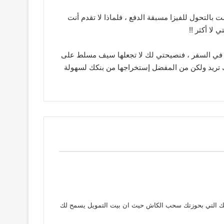
لا تسأل طبيب ) و أنا أمامك خير مثال !! فكما قلت لكم أنا امتلك فيزا كلاسيك منذ سنة 1992 وللتو قمت بالتحول للفيزا مسبقة الدفع ، فلماذا لا تقدم أنت
لا أكثر !!
ثلا في السفر ، فنصيحتي لك لا تجعلها سيف مسلط على
ك تريد ولكن من المفضل إستخراجها من بنكك لسهولة
ين تلك التي بحوزتك سحب الكاش حيث ان بيت التمويل يسمح لك