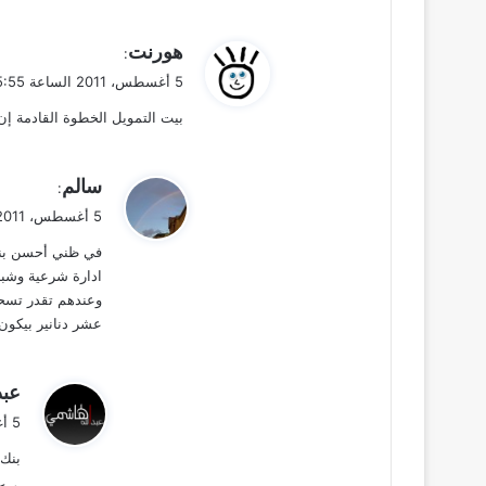
ي
هورنت
:
ق
5 أغسطس، 2011 الساعة 5:55 ص
و
بيت التمويل الخطوة القادمة إن 
ل
ي
سالم
:
ق
5 أغسطس، 2011 الساعة 6:49 ص
و
في ظني أحسن بنك 
ل
ادارة شرعية وشبا
عشر دنانير بيكون عليك رسم ٦ دك . باذن الله او
ي
عبد
ق
5 أغسطس، 2011 الساعة 5:24 م
و
بنك 
ل