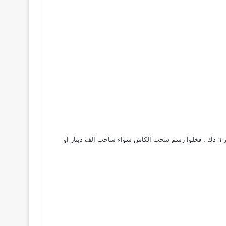
وعندهم تقدر تسحب كاش من اي مكان بالعالم , بعد ما حسبوا ان رسوم سحب الكاش مستحيل تتجاوز ٦ دك , فخلوا رسم سحب الكاش سواء ساحب الف دينار او