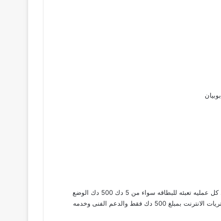
وبيان
بالنسبه يا اخوان لبنك بوبيان الوضع بالسابق جميل جدا لا يوجد عمولة خصم الدينار على كل عمليه تعبئه للبطاقه سواء من 5 دك 500 دك الوضع
الحالى سئ جدا عمولة + سنه صلاحيه البطاقه وحدود الرصيد 500 دك يعنى تحديد لمشتريات الانترنت بمبلغ 500 دك فقط والدعم الفنى وخدمه