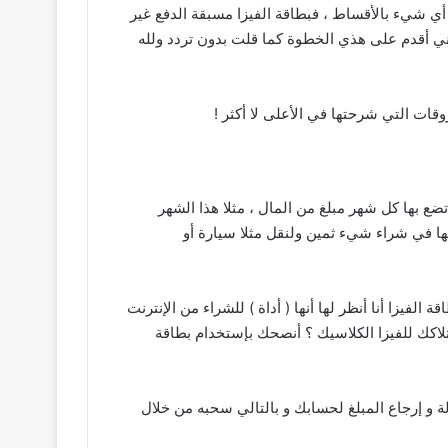
يت في حال أردت شراء أي شيء بالأقساط ، فبطاقة الفيزا مسبقة الدفع غير
ني أقدم على هذي الخطوة كما قلت بدون تردد ولله
ع بها كل شهر مبلغ من المال ، مثلا هذا الشهر
غ 300 دينار ، فيصبح رصيدها 500 دينار وهكذا … بعدها تستخدمها في شراء شيء ثمين ولنقل مثلا سيارة أو
ولكن لا أنصحك لأنك ستدفع عمولة 4٪ عن كل عملية شراء ، فبطاقة الفيزا أنا أنظر لها أنها ( أداة ) للشراء من الإنترنت
لاكك للفيزا الكلاسيك ؟ أنصحك بإستخدام بطاقة
ة و إرجاع المبلغ لحسابك و بالتالي سحبه من خلال