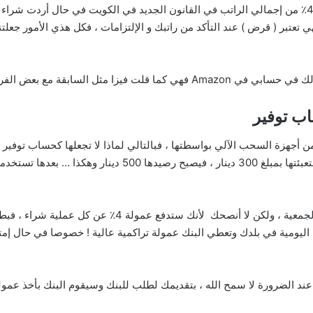
الشيء الآخر والمهم ايضا هو عدم شمولها في قانون 40٪ من إجمالي الراتب في القانون الجديد في الكو
عتبر ( قرض ) عند التأكد من راتبك و الإلتزامات ، فكل هذي الأمور جعلت
اب توفير
أجهزة السحب الآلي بواسطتها ، فبالتالي لماذا لا تجعلها كحساب توفير تض
سأقوم بتعبئتها بمبلغ 200 دينار والشهر القادم سأقوم بتعبئتها بمبل
بالطبع تستطيع إستخدامها للشراء من المحلات او من الجمعية ، 
اليومية في بلدك وتعطي البنك عمولة تراكمية عالية ! خصوصا في حال إمت
عند الضرورة لا سمح الله ، بتقديمك لطلب للبنك وسيقوم البنك بأخذ عمول