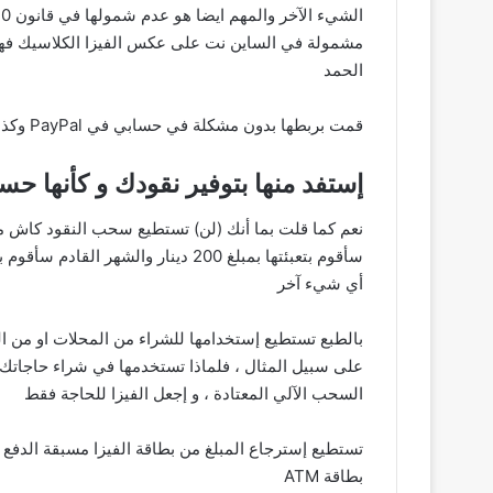
مشمولة في الساين نت على عكس الفيزا الكلاسيك فهي ت
الحمد
قمت بربطها بدون مشكلة في حسابي في PayPal وكذلك في حسابي في Amazon فهي كما قلت فيزا مثل السابقة مع بعض الفروقات التي شرحتها في الأعلى لا أكثر !
إستفد منها بتوفير نقودك و كأنها حس
نعم كما قلت بما أنك (لن) تستطيع سحب النقود كاش من 
أي شيء آخر
على سبيل المثال ، فلماذا تستخدمها في شراء حاجاتك 
السحب الآلي المعتادة ، و إجعل الفيزا للحاجة فقط
تستطيع إسترجاع المبلغ من بطاقة الفيزا مسبقة الدفع 
بطاقة ATM