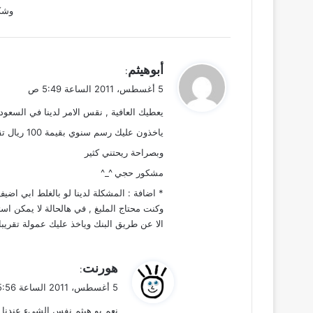
وشكر
ي
أبوهيثم
:
ق
5 أغسطس، 2011 الساعة 5:49 ص
و
يعطيك العافية , نقس الامر لدينا في السعود
ل
ياخذون عليك رسم سنوي بقيمة 100 ريال تقريبا 7 دنانير وميتين فلس << هاه وش رايك بالدقة 😀
وبصراحة ريحتني كثير
مشكور حجي ^_^
* اضافة : المشكلة لدينا لو بالغلط ابي اضيف مبلغ مثلا 10 دننانير واضفت بالغلط
وكنت محتاج الملبغ , في هالحالة لا يمكن اس
الا عن طريق البنك وياخذ عليك عمولة تقريبا 4 دنناني
ي
هورنت
:
ق
5 أغسطس، 2011 الساعة 5:56 ص
و
نعم بو هيثم نفس الشيء عندنا
ل