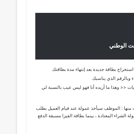
يت الوطني
ة الدفع ( لا ) تستطيع فقط مشتريات << وهذا ما أريده أنا فهو ليس عيب بالنسبة لي
ب منها : الموظف سيأخذ عمولة عند قيام العميل بطلب
سداد البطاقة + رسوم عمولة الشراء المعتادة ، بينما بطاقة الفيزا مسبقة الدفع