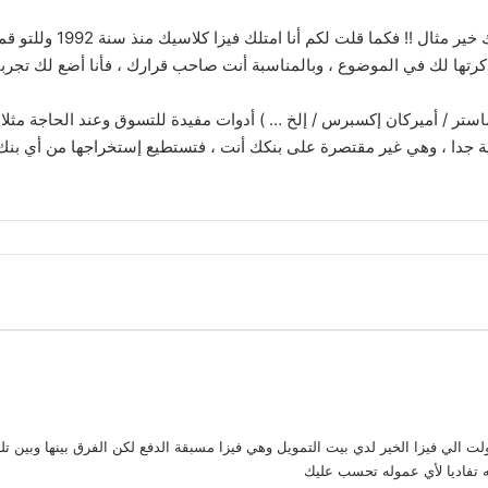
يقول المثل ( إسأل مجرب و
ها لك في الموضوع ، وبالمناسبة أنت صاحب قرارك ، فأنا أضع لك تجربتي 
 ماستر / أميركان إكسبرس / إلخ … ) أدوات مفيدة للتسوق وعند الحاجة م
ية جدا ، وهي غير مقتصرة على بنكك أنت ، فتستطيع إستخراجها من أي بن
حولت الي فيزا الخير لدي بيت التمويل وهي فيزا مسبقة الدفع لكن الفرق بينها وب
 تفاديا لأي عموله تحسب عليك