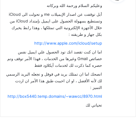
وعليكم السلام ورحمة الله وبركاته
ل
أبل توقفت عن اصدار الإيميلات me و تحولت الى iCloud
وتستطيع بسهولة الحصول على ايميل بإمتداد iCloud من
خلال الأجهزة الإلكترونية التي تمتلكها ، وهذا رابط يخبرك
بكل جهاز و طريقته :
http://www.apple.com/icloud/setup
اما ان كنت تقصد انك تود الحصول علي ايميل نفس
خصائص Gmail وغيرها من الخدمات ، فهذا الأمر توقف وتم
حصره كما ذكرت لك لخدمات آيكلاود فقط
انصحك اما ان تمتلك بريد في قوقل و تجعله البريد الرسمي
لك لأنه الأفضل ، او ان احببت طبق هذا الأمر ان اردت
التميز :
http://box5440.temp.domains/~wawcc/8970.html
تحياتي لك