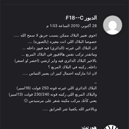
ي
الدبور F18--C
:
ق
28 أكتوبر، 2010 الساعة 1:03 م
و
اخوي تغيير البلاك ممكن يسبب حريق لا سمح الله …..
ل
خصوصا البلاك اللي انت مغيره (بالصوره) ….
لان البلاك الي غيرته (الدائري) فيه فيوز داخله …
وماتقدر تركب نفس هالافيوز في البلاك المربع …
بالاخير البلاك الدائري فيه واير ارضي (اخضر او اصفر)
داخله, ركبته في البلاك المربع ؟
لان اذا ماركبته احتمال كبير ان يصير التماس …..
,,
البلاك الدائري اللي غيرته قوته 250 فولت (16امبير)
والبلاك المربع اللي ركبته قوته 230/240 فولت (13امبير)
يعني كأنك مركب مكينه شفر على مرسيدس 🙂
وبالاخير الله يكفينا شر الحرايق …..
ي
هورنت
: