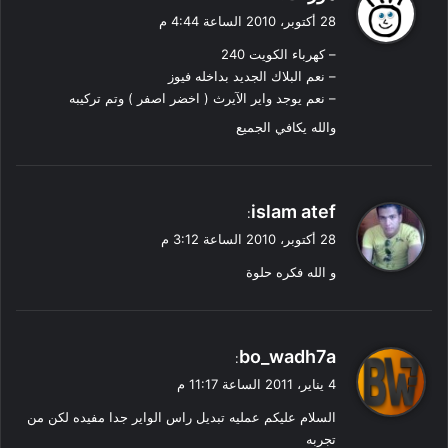
ق
28 أكتوبر، 2010 الساعة 4:44 م
و
– كهرباء الكويت 240
ل
– نعم البلاك الجديد بداخله فيوز
– نعم يوجد واير الآيرث ( اخضر اصفر ) وتم تركيبه
والله يكافي الجميع
ي
islam atef
:
ق
28 أكتوبر، 2010 الساعة 3:12 م
و
و الله فكره حلوة
ل
ي
bo_wadh7a
:
ق
4 يناير، 2011 الساعة 11:17 م
و
السلام عليكم عمليه تبديل راس الواير جدا مفيده لكن من
ل
تجربه