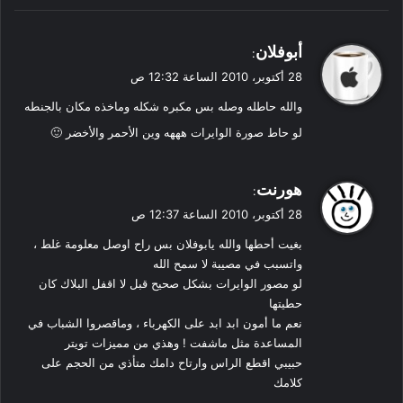
ي
أبوفلان
:
ق
28 أكتوبر، 2010 الساعة 12:32 ص
و
والله حاطله وصله بس مكبره شكله وماخذه مكان بالجنطه
ل
لو حاط صورة الوايرات هههه وين الأحمر والأخضر 🙂
ي
هورنت
:
ق
28 أكتوبر، 2010 الساعة 12:37 ص
و
بغيت أحطها والله يابوفلان بس راح اوصل معلومة غلط ،
ل
واتسبب في مصيبة لا سمح الله
لو مصور الوايرات بشكل صحيح قبل لا اقفل البلاك كان
حطيتها
نعم ما أمون ابد ابد على الكهرباء ، وماقصروا الشباب في
المساعدة مثل ماشفت ! وهذي من مميزات تويتر
حبيبي اقطع الراس وارتاح دامك متأذي من الحجم على
كلامك