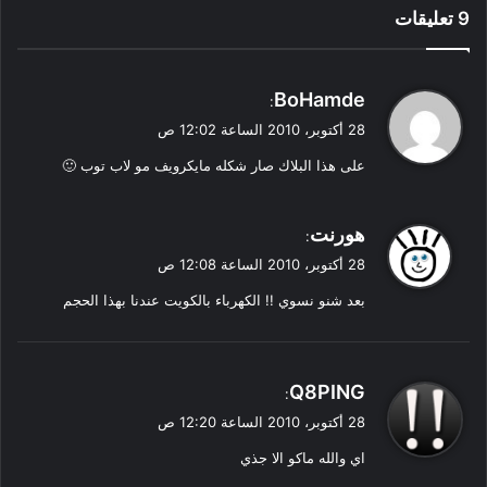
‫9 تعليقات
ي
BoHamde
:
ق
28 أكتوبر، 2010 الساعة 12:02 ص
و
على هذا البلاك صار شكله مايكرويف مو لاب توب 🙂
ل
ي
هورنت
:
ق
28 أكتوبر، 2010 الساعة 12:08 ص
و
بعد شنو نسوي !! الكهرباء بالكويت عندنا بهذا الحجم
ل
ي
Q8PING
:
ق
28 أكتوبر، 2010 الساعة 12:20 ص
و
اي والله ماكو الا جذي
ل