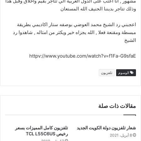
مشهور , انا اعتب على الدول العربية الي تتاجر بقيم واخلاق وقبل هذا
وذلك تتاجر بديننا الحنيف الله المستعان
اعجبني رد الشيخ محمد العوضي بوصفه ستار اكاديمي بطريقة
مبسطة ومقنعة فعلا , الله يجزاه خير ويكثر من امثاله , شاهدوا رد
الشيخ
httpv://www.youtube.com/watch?v=f1Fa-G9sfaE
الوسوم
تلفزيون
مقالات ذات صلة
شعار تلفزيون دولة الكويت الجديد
تلفزيون كامل المميزات بسعر
رخيص TCL L55C6US
8 أبريل، 2021