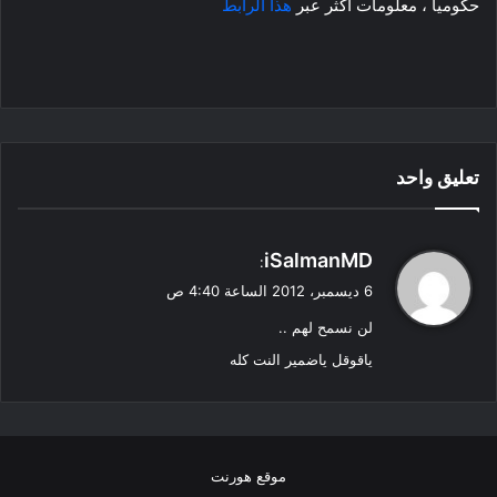
حكوميا ، معلومات اكثر عبر
هذا الرابط
تعليق واحد
ي
iSalmanMD
:
ق
6 ديسمبر، 2012 الساعة 4:40 ص
و
لن نسمح لهم ..
ل
ياقوقل ياضمير النت كله
موقع هورنت