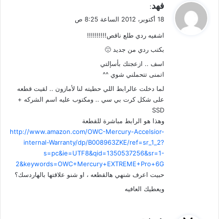
ي
فهد
:
ق
18 أكتوبر، 2012 الساعة 8:25 ص
و
اشفيه ردي طلع ناقص!!!!!!!!!!
ل
بكتب ردي من جديد 🙁
اسف .. ازعجتك بأسإلتي
اتمنى تتحملني شوي ^^
لما دخلت عالرابط اللي حطيته لنا لأمازون .. لقيت قطعه
على شكل كرت بي سي .. ومكتوب عليه اسم الشركه +
SSD
وهذا هو الرابط مباشرة للقطعة
http://www.amazon.com/OWC-Mercury-Accelsior-
internal-Warranty/dp/B008963ZKE/ref=sr_1_2?
s=pc&ie=UTF8&qid=1350537256&sr=1-
2&keywords=OWC+Mercury+EXTREME+Pro+6G
حبيت اعرف شنهي هالقطعه ، او شنو علاقتها بالهاردسك؟
ويعطيك العافيه
ي