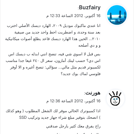
ي
Buzfairy
:
ق
16 أكتوبر، 2012 الساعة 12:33 م
و
انا عندي ماكبوك موديل ٢٠٠٩، الهارد ديسك الأصلي اخترب
ل
بعد سنة وحدة، و اضطريت احط واحد جديد من صيفية
٢٠١٠… الحين هذا الهارد ديسك قاعد يطلع أصوات ميكانيكية
و و دي أصلحه
بس قبل لا اسوي شي فيه، تنصح انني ابدله ب ديسك اس
اس دي؟ حسب لينك أمازون، سعر ال ٢٤٠ غيغا جدا مناسب
لكمبيوتر قديم مثل مالي… سؤالي: تنصح أغيره و الا أوفر
فلوسي لماك بوك جديد؟
ي
هورنت
:
ق
16 أكتوبر، 2012 الساعة 12:36 م
و
اذا كمبيوترك الحالي موفر لك الشغل المطلوب ( وهو كذلك
ل
) انصحك بتوفير مبلغ شراء جهاز جديد وتركيب SSD
راح يفرق معك كثير يارجل صدقني