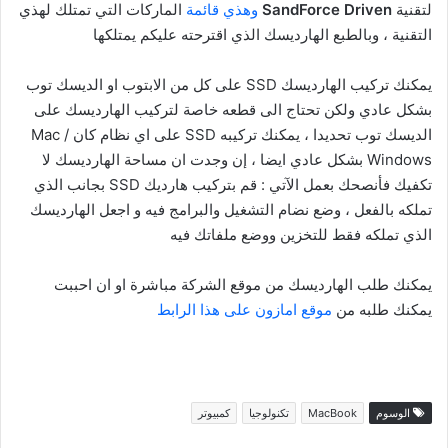
لتقنية
SandForce Driven
وهذي قائمة
الماركات التي تمتلك لهذي
التقنية ، وبالطبع الهارديسك الذي اقترحته عليكم يمتلكها
يمكنك تركيب الهارديسك SSD على كل من الابتوب او الديسك توب
بشكل عادي ولكن تحتاج الى قطعه خاصة لتركيب الهارديسك على
الديسك توب تحديدا ، يمكنك تركيبه SSD على اي نظام كان Mac /
Windows بشكل عادي ايضا ، إن وجدت ان مساحة الهارديسك لا
تكفيك فأنصحك بعمل الآتي : قم بتركيب هارديك SSD بجانب الذي
تملكه بالفعل ، وضع نضام التشغيل والبرامج فيه و اجعل الهارديسك
الذي تملكه فقط للتخزين ووضع ملفاتك فيه
يمكنك طلب الهارديسك من موقع الشركة مباشرة او ان احببت
يمكنك طلبه من
موقع امازون على هذا الرابط
الوسوم
MacBook
تكنولوجيا
كمبيوتر