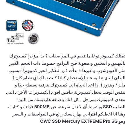
تمتلك كمبيوتر نوعا ما قديم في المواصفات ؟ بدأ مؤخرا كمبيوترك
بالتهنيق و التعليق و صعوبة فتح البرامج خصوصا ذات الحجم الكبير
مثل الفوتوشوب و غيرها ؟ بدأت في التفكير لتغير كمبيوترك بسبب
البطئ الذي تعانيه عند الإستخدام ؟ اذا كنت تملك اي نظام كان (
ماك / ويندوز ) إذا اعد الحياه الى كمبيوترك بترقية بسيطة جدا و
بنفس الوقت تجعل كمبيوترك ينافس اقوى الكمبيوترات الأخرى التي
تتعدى كمبيوترك بمراحل ، كل ذلك بإضافة هارديسك من النوع
الصلب
SSD
وبشرط أن لا تقل سرعته عن
500MB
قراءة و كتابة ،
وهنا انا اعطيكم اقتراحي بهارديسك رائع في المواصفات و السعر
وهو
OWC SSD Mercury EXTREME Pro 6G