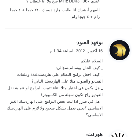
عندي 1067 MHz DDR3 صح ولا أنا غلطان ؟
المهم أبشرك آنا طلبت هارد ذيسك ٢٤٠ جيجا + ٤ جيجا
رام + ٤ جيجا رام.
ي
بوفهد العبود
:
ق
16 أكتوبر، 2012 الساعة 1:34 م
و
السلام عليكم
ل
_ كيف الحال بوسالم،سؤالي:
_ كيف اجعل برامج النظام على هاردسكssd وملفات
الفيديو والصوت مثلا على الهاردسك الثاني؟
_ هل يكون في اختيار مثلا اثناء تثبيت البرامج او عملية نقل
الفيديو راح تكون سهله من الكمبيوتر؟
_ هل في ضرر اذا ثبت بعض البرامج على الهاردسك الغير
الاساسي ؟يعني تعمل بشكل صحيح ولا لازم على الهاردسك
الاساسي؟
ي
هورنت
: