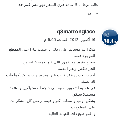
غالية نوعا ما !! شاهد فرق السعر فهو ليس كبير جدا
تحياتي
ي
q8marronglace
:
ق
16 أكتوبر، 2012 الساعة 6:45 م
و
شكرا لك بوسالم على ردك انا علقت بناءا على المقطع
ل
الموجود فقط
صحيح تفرق مع الامور اللي فيها كميه عاليه من
الجرافيكس ونعم التقنيه
ليست بجديده فقد قرأت عنها منذ سنوات و لكن كما قلت
لك بطيئه
في عمليه التطوير نسبه الى حاجه المستهلكين و اعتقد
مستقبلا ستكون
بشكل اوسع و سعات اكبر و قيمه ارخص كل الشكر لك
على المعلومات
و المواضيع ذات القيمه العالية