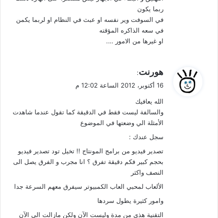
ربما يكون
في السوفت وير نفسه او عبث في النظام او لربما يكمن
في سعه الذاكره المؤقته
او غيرها من الامور ….
ي
هورنت
:
ق
16 أكتوبر، 2012 الساعة 12:02 م
و
الله يعافيك
ل
والسالفة ليست فقط في الدقيقة كما تقول عندما شاهدت
الأمثلة الي وضعتها في الموضوع
سجل عندك :
تصدير فيديو من برامج المونتاج !! تخيل تود تصدير فيديو
بحجم كبير فكم دقيقة تفرق ؟ انا مجرب و الفرق يصل الى
النصف واكثر
الألعاب لمحبي العاب الكمبيوتر سيفرق معهم السرعة جدا
وامور كثيرة يطول سردها
التقنية هذي من مدة وليست الآن ولكن مازالت الي الآن