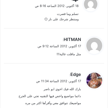
ق
18 أكتوبر، 2012 الساعة 8:16 ص
و
تسلم وما قصرت
ل
ومنتظر شرحك على نار 🙂
ي
HITMAN
:
ق
17 أكتوبر، 2012 الساعة 9:12 ص
و
مثل ماقلت غالية!!!
ل
ي
Edge
:
ق
17 أكتوبر، 2012 الساعة 11:34 ص
و
بارك الله فيك اخوي ابو ناصر
ل
دائما مواضيع واخص فيها التقنيه تجي على الجرح
مواضيعك تتوافق معي وأقرأها اكثر من مره