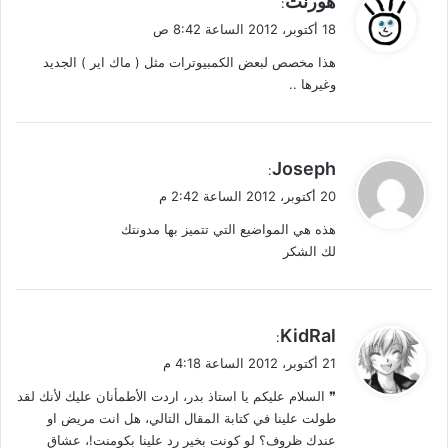
هورنت
:
ق
18 أكتوبر، 2012 الساعة 8:42 ص
و
هذا مخصص لبعض الكمبيوترات مثل ( ماك اير ) الجديد
ل
وغيرها ..
ي
Joseph
:
ق
20 أكتوبر، 2012 الساعة 2:42 م
و
هذه هي المواضيع التي تتميز بها مدونتك
ل
لك الشكر
ي
KidRal
:
ق
21 أكتوبر، 2012 الساعة 4:18 م
و
❞ السلام عليكم يا استاذ بدر، اردت الأطمأنان عليك لأنك لقد
ل
طولت علينا في كتابة المقال التالي، هل انت مريض او
عندك ظروف؟ لو كونت بخير رد علينا بكومنت!، عشاق