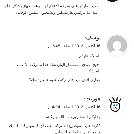
طيب مايأثر على سرعة الاقلاع او سرعة الجهاز بشكل عام
ل
بما اننا مركبين هاردسكين ويشتغلون بنفس الوقت؟
ي
يوسف
:
ق
16 أكتوبر، 2012 الساعة 3:45 م
و
السلام عليكم
ل
اخوي عندي استفسار الهاردسك هذا مايركب الا على
الماك؟
جهازي اتش بي اقدر اركب عليه هالهاردسك؟
ي
هورنت
:
ق
16 أكتوبر، 2012 الساعة 4:04 م
و
وعليكم السلام ورحمة الله وبركاته
ل
ذكرت في الموضوع انه يركب على اي كمبيوتر كان ( ماك /
ويندوز ) إن شاء الله لا تحاتي