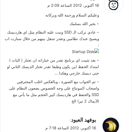
ق
16 أكتوبر، 2012 الساعة 2:09 م
و
وعليكم السلام ورحمة الله وبركاته
ل
– بخير الله يسلمك
– عادي تركب الـ SSD وتبت عليه النظام مثل اي هارديسك
ويصبح عندك نظامين وتقدر تتنقل بينهم من خلال ستارت اب
:
– بعد تثبيت اي برنامج تقدر من خياراته ان تختار ( الباث )
امتداد الحفظ اين يكون وطبعا تقدر تختار الديسك الثاني او
حتى ديسك خارجي وهكذا …
– تم الجواب مع الصورة ، وبالعكس اغلب المحترفين
واصحاب المونتاج على وجه الخصوص يضعون النظام على
SSD والحفظ في هارديسك كبير الحجم مثل ما يأتي مع
الآيماك 2 تيرا الخ
ي
بوفهد العبود
:
ق
16 أكتوبر، 2012 الساعة 7:18 م
و