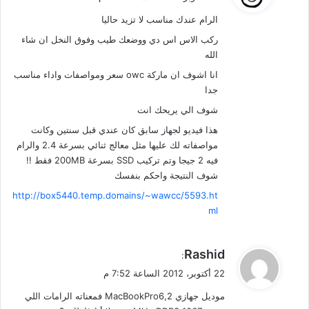
و
الرام عندك مناسب لا تزيد حاليا
ل
ركب الاس اس دي ووضعك طيب وفوق النخل ان شاء
الله
انا اشوف ان ماركة owc سعر ومواصفات واداء مناسب
جدا
شوف الي يريحك انت
هذا فيديو لجهاز سابق كان عندي قبل سنتين وكانت
مواصفاته لك عليها مثل معالج ثنائي بسرعة 2.4 والرام
فيه 2 جيجا وتم تركيب SSD بسرعة 200MB فقط !!
شوف النتيجة واحكم بنفسك
http://box5440.temp.domains/~wawcc/5593.ht
ml
ي
Rashid
:
ق
22 أكتوبر، 2012 الساعة 7:52 م
و
موديل جهازي MacBookPro6,2 فمعناته الرامات اللي
ل