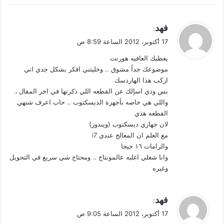
ي
فهد
:
ق
17 أكتوبر، 2012 الساعة 8:59 ص
و
يعطيك العافيه هورنت
ل
موضوعك جداً مشوق .. وخليتني افكر بشكل جدي اني
اركب هذا الهاردسك
بس ودي اسإلك عن القطعه اللي ذكرتها في اخر المقال ،
واللي هي خاصه بأجهزة الديسكتوب .. حاب اعرف شنهي
القطعه هذي
لان جهازي ديسكتوب (ويندوز)
مع العلم ان المعالج عندي i7
والرامات ١٦ جيجا
وانا شغلي اغلبه عالمونتاج .. ومحتاج شي سريع في التحويل
وغيره
ي
فهد
:
ق
17 أكتوبر، 2012 الساعة 9:05 ص
و