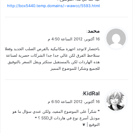
http://box5440.temp.domains/~wawcc/5593.html
ي
محمد
:
ق
16 أكتوبر، 2012 الساعة 4:50 م
و
باختصار لاتوجد اجهزة ميكانيكية بالقرص الصلب الجديد وفعلا
ل
ستلاحظ الفرق لكن غالي جدا جدا الشركات حصرية لصناعة
هذه الهاردات لكن بالمستقبل ستكثر ويقل السعر بالتوفيق
للجميع وشكرا للموضوع المميز
ي
KidRal
:
ق
16 أكتوبر، 2012 الساعة 6:50 م
و
❞ شكراً على الموضوع المفيد، ولكن عندي سؤال ما هو
ل
موديل أسرع نوع في هاردات الSSD ؟ ❝
التوقيع | ❦