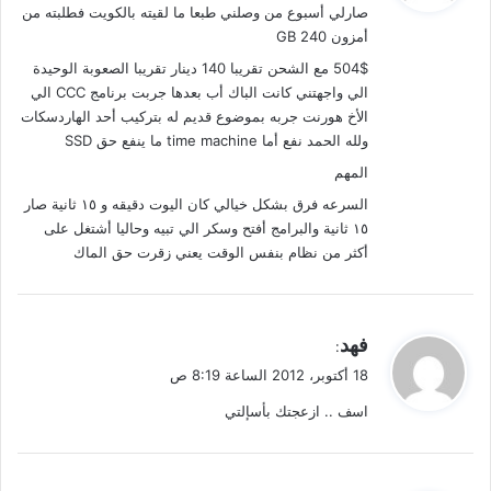
صارلي أسبوع من وصلني طبعا ما لقيته بالكويت فطلبته من
ل
أمزون 240 GB
504$ مع الشحن تقريبا 140 دينار تقريبا الصعوبة الوحيدة
الي واجهتني كانت الباك أب بعدها جربت برنامج CCC الي
الأخ هورنت جربه بموضوع قديم له بتركيب أحد الهاردسكات
ولله الحمد نفع أما time machine ما ينفع حق SSD
المهم
السرعه فرق بشكل خيالي كان اليوت دقيقه و ١٥ ثانية صار
١٥ ثانية والبرامج أفتح وسكر الي تبيه وحاليا أشتغل على
أكثر من نظام بنفس الوقت يعني زقرت حق الماك
ي
فهد
:
ق
18 أكتوبر، 2012 الساعة 8:19 ص
و
اسف .. ازعجتك بأسإلتي
ل