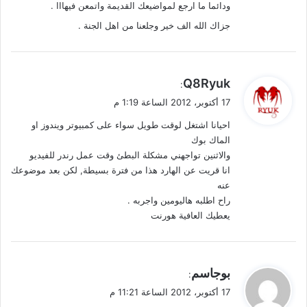
ودائما ما ارجع لمواضيعك القديمة واتمعن فيهااا .
جزاك الله الف خير وجلعنا من اهل الجنة .
ي
Q8Ryuk
:
ق
17 أكتوبر، 2012 الساعة 1:19 م
و
احيانا اشتغل لوقت طويل سواء على كمبيوتر ويندوز او
ل
الماك بوك
والاثنين تواجهني مشكلة البطئ وقت عمل رندر للفيديو
انا قريت عن الهارد هذا من فترة بسيطة, لكن بعد موضوعك
عنه
راح اطلبه هاليومين واجربه .
يعطيك العافية هورنت
ي
بوجاسم
:
ق
17 أكتوبر، 2012 الساعة 11:21 م
و