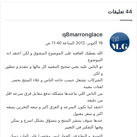
‫44 تعليقات
ي
q8marronglace
:
ق
16 أكتوبر، 2012 الساعة 11:40 ص
و
الله يعطيك العافيه على الموضوع المشوق و لكن اعتقد انه
ل
الموضوع
تو الناس عليه يعني صحيح التنقنيه كل مالها و تتقدم و تتطور
و لكن
الشركات تشتغل حسب حاجه الناس و غلاء المنتج يحصر
لفئات معينه
من الناس اللي ماعندها مشكله تدفع مقابل فرق سرعه اقل
من دقيقه
اعتقد لما تكون السرعه و الفرق اكبر و سعه التخزين بسعه
اكبر و سعر مقبول
عندها سوف ينتشر المنتج و يتسوّق بشكل اسرع و يمكن
وقتها التفكير في التغيير
التهنيق و البطء في الجهاز ليس مقتصرا على الهارد دسك