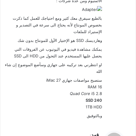
الألمنيوم ومن عدة شركات :
بالطبع سيفرق معك كثير ومع احتياجك للعمل كما ذكرت
بخصوص المونتاج لأنه يحتاج الى سرعة في التصدير و
الإستيراد للملفات
وهارديسك SSD هو الإختيار الأول للمونتاج بدون شك
يمكنك مشاهدة فيديو في اليوتيوب عن الفروقات التي
يحصل عليها المستخدم عند التحول من HDD الى SSD
او انتظرني بعد تركيبه على جهازي وسأضع الموضوع إن شاء
الله
ستصبح مواصفات جهازي iMac 27
16 RAM
Quad Core
i5
2.8
240 SSD
1TB HDD
وبالتوفيق
ي
فهد
: