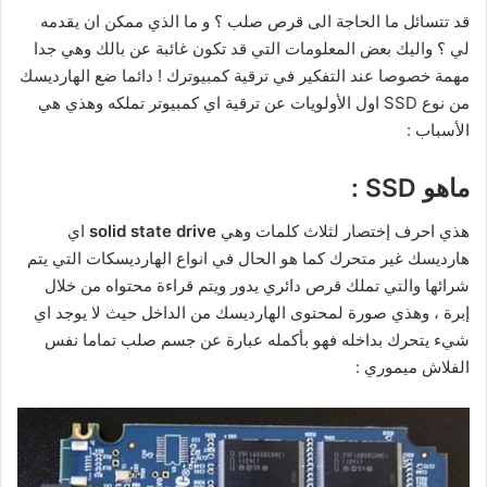
قد تتسائل ما الحاجة الى قرص صلب ؟ و ما الذي ممكن ان يقدمه
لي ؟ واليك بعض المعلومات التي قد تكون غائبة عن بالك وهي جدا
مهمة خصوصا عند التفكير في ترقية كمبيوترك ! دائما ضع الهارديسك
من نوع SSD اول الأولويات عن ترقية اي كمبيوتر تملكه وهذي هي
الأسباب :
ماهو SSD :
هذي احرف إختصار لثلاث كلمات وهي
solid state drive
اي
هارديسك غير متحرك كما هو الحال في انواع الهارديسكات التي يتم
شرائها والتي تملك قرص دائري يدور ويتم قراءة محتواه من خلال
إبرة ، وهذي صورة لمحتوى الهارديسك من الداخل حيث لا يوجد اي
شيء يتحرك بداخله فهو بأكمله عبارة عن جسم صلب تماما نفس
الفلاش ميموري :