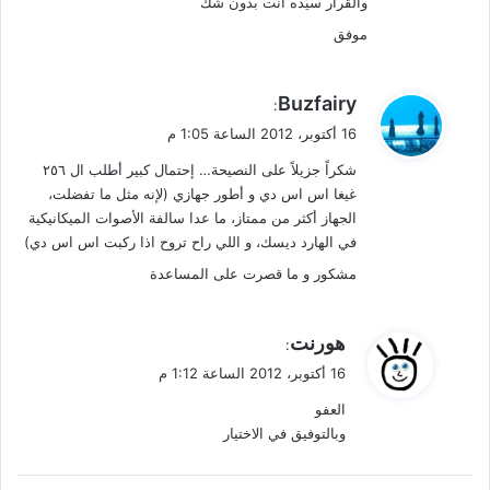
والقرار سيّده انت بدون شك
موفق
ي
Buzfairy
:
ق
16 أكتوبر، 2012 الساعة 1:05 م
و
شكراً جزيلاً على النصيحة… إحتمال كبير أطلب ال ٢٥٦
ل
غيغا اس اس دي و أطور جهازي (لإنه مثل ما تفضلت،
الجهاز أكثر من ممتاز، ما عدا سالفة الأصوات الميكانيكية
في الهارد ديسك، و اللي راح تروح اذا ركبت اس اس دي)
مشكور و ما قصرت على المساعدة
ي
هورنت
:
ق
16 أكتوبر، 2012 الساعة 1:12 م
و
العفو
ل
وبالتوفيق في الاختيار