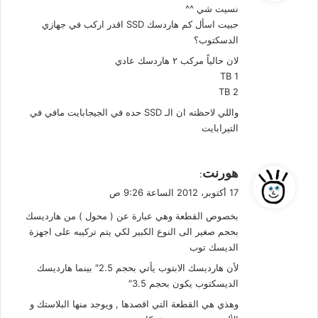
نسيت شي ^^
ل
حبيت اسأل كم هاردسك SSD اقدر اركب في جهازي
الدسكتوب؟
لان حالياً مركب ٢ هاردسك عادي
1 TB
2 TB
واللي لاحظته ان الـ SSD حده في الجيجابايت مافي في
التيرابايت
ي
هورنت
:
ق
17 أكتوبر، 2012 الساعة 9:26 ص
و
بخصوص القطعة وهي عبارة عن ( محول ) من هارديسك
ل
بحجم صغير الى النوع الكبير لكي يتم تركيبه على اجهزة
الديسك توب
لأن هارديسك الابتوب يأتي بحجم 2.5″ بينما هارديسك
الديسكتوب يكون بحجم 3.5″
وهذي هي القطعة التي اقصدها , ويوجد منها البلاستك و