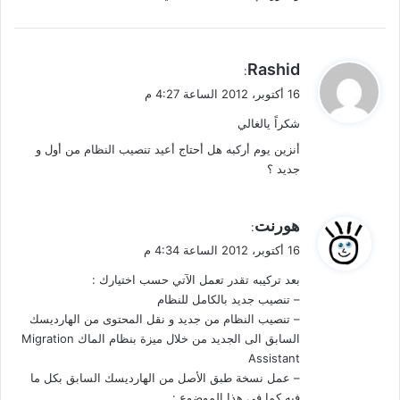
ي
Rashid
:
ق
16 أكتوبر، 2012 الساعة 4:27 م
و
شكراً يالغالي
ل
أنزين يوم أركبه هل أحتاج أعيد تنصيب النظام من أول و
جديد ؟
ي
هورنت
:
ق
16 أكتوبر، 2012 الساعة 4:34 م
و
بعد تركيبه تقدر تعمل الآتي حسب اختيارك :
ل
– تنصيب جديد بالكامل للنظام
– تنصيب النظام من جديد و نقل المحتوى من الهارديسك
السابق الى الجديد من خلال ميزة بنظام الماك Migration
Assistant
– عمل نسخة طبق الأصل من الهارديسك السابق بكل ما
فيه كما في هذا الموضوع :