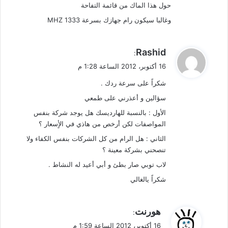
حول هذا الماك من قائمة التفاحة
وغالبا سيكون رام جهازك بسرعة 1333 MHZ
ي
Rashid
:
ق
16 أكتوبر، 2012 الساعة 1:28 م
و
شكراً على سرعة ردك .
ل
سؤالين و أعذرني على طمعي
الأول : بالنسبة للهارديسك هل يوجد شركة بنفس
المواصفات لكن أرخص من هاذي في الأٍسعار ؟
الثاني : هل الرام من كل الشركات بنفس الكفاء ولا
تنصحني بشركة معينة ؟
لاب توبي صار بطئ و أبي أعيد له النشاط .
شكراً يالغالي
ي
هورنت
:
ق
16 أكتوبر، 2012 الساعة 1:59 م