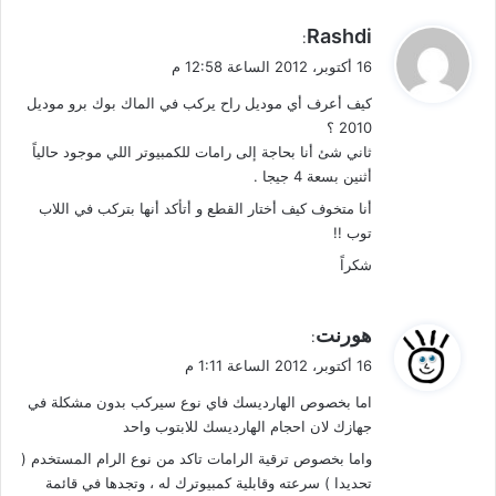
ي
Rashdi
:
ق
16 أكتوبر، 2012 الساعة 12:58 م
و
كيف أعرف أي موديل راح يركب في الماك بوك برو موديل
ل
2010 ؟
ثاني شئ أنا بحاجة إلى رامات للكمبيوتر اللي موجود حالياً
أثنين بسعة 4 جيجا .
أنا متخوف كيف أختار القطع و أتأكد أنها بتركب في اللاب
توب !!
شكراً
ي
هورنت
:
ق
16 أكتوبر، 2012 الساعة 1:11 م
و
اما بخصوص الهارديسك فاي نوع سيركب بدون مشكلة في
ل
جهازك لان احجام الهارديسك للابتوب واحد
واما بخصوص ترقية الرامات تاكد من نوع الرام المستخدم (
تحديدا ) سرعته وقابلية كمبيوترك له ، وتجدها في قائمة