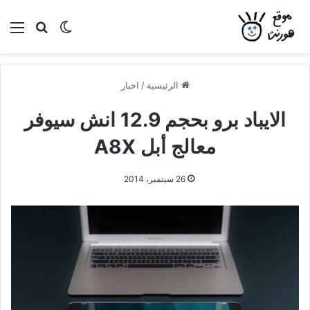
بحث عن
الوضع المظلم
الق
الرئيسية
/
اخبار
الايباد برو بحجم 12.9 انش سيوفر
معالج أبل A8X
26 سبتمبر، 2014