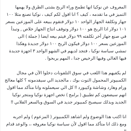
المعروف عن نوكيا انها تطمح وراء الربح بشتى الطرق ولا يهمها
التميز في ما تقدمه ، كيف ؟ انا اقول لكم كيف ، نوكيا تصنع مثلا ١٠٠
جهاز وتكلفة الجهاز الواحد ١٠ دولار فتقوم ببيعه على الموزعين بسعر
١٠١ دولار اذا الربح هو ١٠٠ دولار وتوقف انتاج الجهاز خلاص , وتبدأ
في صنع جهاز آخر تكلفته ٩٩ دولار فيتم بيعه ايضا ( جملة ) الى
الموزعين بسعر ١٠٠ دولار فيكون الربح ١٠٠ دولار جديدة وهكذا
تمشي سياسة نوكيا ، فتجد لديهم في الشهو الواجد ٣ اجهزة جديدة
فيها الغالي وفيها الرخيص جدا ، المهم يربحوا .
لم يكفيهم هذا اللعب في سوق التلفونات دخلوا الآن في مجال
الكمبيوتر المحمول النوت بوك ، مالجديد الي سيقدمونه ؟ كلها معالج
ورام وهارد وشاشة وكيبورد !! كل الي سيعملونه وانا متأكد مما اقول
انهم سيضعون كم تطبيق ( برامج ) تخص اجهزة نوكيا ومتجر نوكيا
الجديد وبذلك سيصبح كمبيوتر جديد في السوق وبالسعر الفلاني !!
انا اكتب هذا الوضوع ولم اشاهد الكمبيوتر ( المزعوم ) ولم اجربه
ومع ذلك انا متأكد مما اقول لأن سياسة نوكيا معروفه ،، والوعد قدام