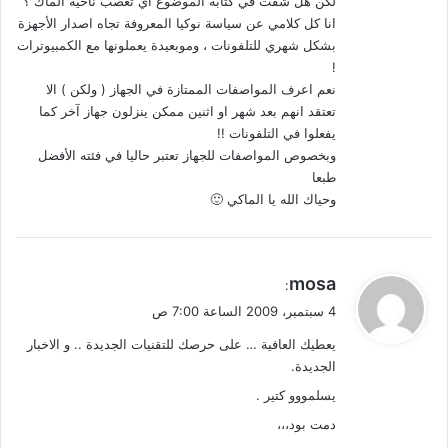
لكن هل شفت في كتابة الموضوع اي تعصب ناحية الماك ؟
انا كل كلامي عن سياسة نوكيا المعروفة تجاه اصدار الأجهزة
بشكل شهري للتلفونات ، وموبعيدة يعملونها مع الكمبيوترات
!
نعم اعرف المواصفات الممتازة في الجهاز ( ولكن ) الا
تعتقد انهم بعد شهر او اثنين ممكن ينزلون جهاز آخر كما
يفعلوا في التلفونات !!
وبخصوص المواصفات للجهاز تعتبر حاليا في فئته الأفضل
طبعا
وحياك الله يا الماكي 🙂
ي
mosa
:
ق
4 سبتمبر، 2009 الساعة 7:00 ص
و
يعطيك العافية … على حرصك للتقنيات الجديدة .. و الاخبار
ل
الجديدة.
يسلمووو كتير .
دمت بود،،،