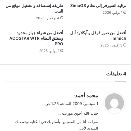
ترقية السيرفر إلى نظام ZimaOS
طريقة إستضافة و تشغيل موقع من
البيت
1 يوليو، 2026
4 نوفمبر، 2025
أفضل من صور قوقل و آيكلاود أبل
أفضل من شراء جهاز محدود
immich
ومغلق النظام AOOSTAR WTR
PRO
3 أكتوبر، 2025
2 يوليو، 2025
‫4 تعليقات
ي
محمد أحمد
:
ق
1 سبتمبر، 2009 الساعة 1:25 ص
و
حياك الله أخوي هورنت …
ل
صراحة أنا من المعجبين بأسلوبك في الكتابة وبتعصبك
الشديد لأبل..