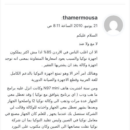
ي
thamermousa
:
ق
21 يونيو، 2010 الساعة 8:11 ص
و
السلام عليكم
ل
لا مع ولا ضد
الا ان اغلب الناس في الاردن 85% اذا مش اكثر يملكون
اجهزة نوكيا والسبب يعود اسعارها المتفاوتة بمعنى انه توجد
اجهزة وكالة يقد ان يشتريها الفقير .
وهنالك امر آخر الا وهو تمتع اجهزة النوكيا بالدعم الكامل
للغة العربية وقطع الاجهزة والصيانة الدورية
ومن سنة اشتريت هاتف N97 mini وكانت انزل عليه برامج
ما هب ودب ( اي برنامج يتوافق مع نوكيا ) وقد تعطل معي
الجهاز عدة مرات وذهب الى وكالة نوكيا I2 واصلحوا الجهاز
وبعدها بشهر تعطل معي الجهاز واخذته للوكالة وقالت لي
الشركة سنتصل بك عندما يجهز , للعلم كان الجهاز مصنع في
معامل نوكيا في الصين وليس تقليد النوكيا بما ان شركة
نوكيا نقلت مصانعها الى الصين وكان مكتوب على البورد