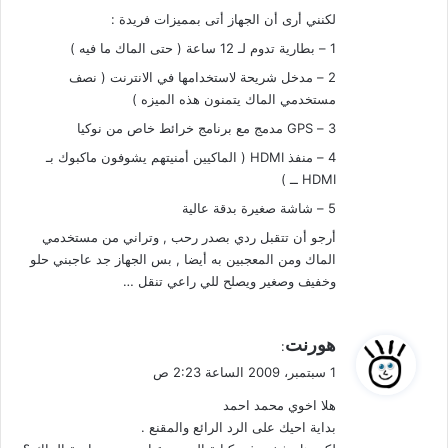
لكنني أرى أن الجهاز أتى بمميزات فريدة :
1 – بطارية تدوم لـ 12 ساعة ( حتى الماك ما فيه )
2 – مدخل شريحة لاستخدامها في الانترنت ( نصف
مستخدمي الماك يتمنون هذه الميزه )
3 – GPS مدمج مع برنامج خرائط خاص من نوكيا
4 – منفذ HDMI ( الماكيين أمنيتهم يشوفون ماكبوك بـ
HDMI ــ )
5 – شاشة صغيرة بدقة عالية
أرجو أن تتقبل ردي بصدر رحب , وتراني من مستخدمي
الماك ومن المعجبين به أيضا , بس الجهاز جد عاجبني حلو
وخفيف وصغير ويصلح للي راعي تنقل …
ي
هورنت
:
ق
1 سبتمبر، 2009 الساعة 2:23 ص
و
هلا اخوي محمد احمد
ل
بداية احيك على الرد الرائع والمقنع .