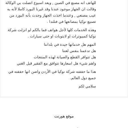
للهاتف انه مصنع في الصين , وبعد اسبوع اتصلت بي الوكالة
وقالت ان الجهاز موجود عندنا وقد غيرنا البورد كاملا لأنه به
عيب مصنعي , وعندما اخذت الجهاز وجدت بأنه البورد من
تصنيع نوكيا بمصانعها في فنلندا .
وهذه الخدمات كلها لأجل هواتف فما بالكم لو انزلت شركة
نوكيا كمبيوترات او لابتوبات او حتى سيارات .
المهم هل خدماتها جيدة في بلداننا
هل تدعمنا بنفس لغتنا
هل تتوافر القطع والصيانة لهذه المنتجات
واهم شيء هل اسعارها تتوافق مع الفقير قبل الغني
هذا ما حققته شركة نوكيا في الأردن واضن انها حققته في
جميع دول العالم.
سلامي لكم
موقع هورنت