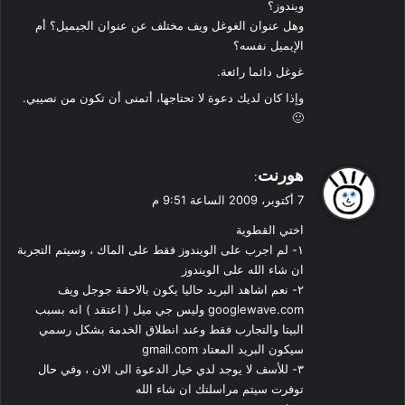
ويندوز؟
وهل عنوان الغوغل ويف مختلف عن عنوان الجيميل؟ أم
الإيميل نفسه؟
غوغل دائما رائعة.
وإذا كان لديك دعوة لا تحتاجها، أتمنى أن تكون من نصيبي.
🙂
ي
هورنت
:
ق
7 أكتوبر، 2009 الساعة 9:51 م
و
اختي القطوية
ل
١- لم اجرب على الويندوز فقط على الماك ، وسيتم التجربة
ان شاء الله على الويندوز
٢- نعم اشاهد البريد حاليا يكون بالاحقة جوجل ويف
googlewave.com وليس جي ميل ( اعتقد ) انه بسبب
البيتا والتجارب فقط وعند انطلاق الخدمة بشكل رسمي
سيكون البريد المعتاد gmail.com
٣- للأسف لا يوجد لدي خيار الدعوة الى الان ، وفي حال
توفرت سيتم مراسلتك ان شاء الله