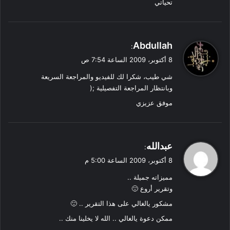
تحياتي
ي
Abdullah
:
ق
8 أكتوبر، 2009 الساعة 7:54 ص
و
شي طيب، شكرا لك للفيديو والمراجعة السريعة
ل
وبانتظار المراجعة التفصيلية ;(
موفق عزيزي
ي
عبدالله
:
ق
8 أكتوبر، 2009 الساعة 5:00 م
و
مميزاته جميلة ..
ل
وتقرير أروع 🙂
مشكور يالغالي على هذا التقرير .. 🙂
ممكن دعوة يالغالي .. الله لا يخلينا منك ..