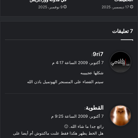
17 ديسمبر، 2025
9 نوفمبر، 2025
‫7 تعليقات
ي
9ri7
:
ق
7 أكتوبر، 2009 الساعة 4:17 م
و
شكلها عجيييبه
ل
سيتم القضاء على المسنجر الهوتميل باذن الله
ي
القطوية
:
ق
7 أكتوبر، 2009 الساعة 9:25 م
و
رائع جدا ما شاء الله. 🙂
ل
هل الخط يظهر هكذا فقط علىت ماكنتوش أم أيضا على