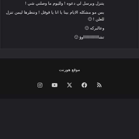
يتنزل ويرسل لي دعوه ! ولليوم ما وصلني شي !
بس مو مشكله الايام بينا يا انا يا قوقل ! وننطرها ليمن تنزل
للعلن ! 🙂
وعالبركه 🙂
تشاااااااااااااوؤ 🙂
موقع هورنت
ملخص
فيسبوك
‫X
‫YouTube
انستقرام
الموقع
RSS