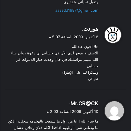
وتقبل تحياتي وتقديري
aassdd1987@gmail.com
ي
هورنت
:
ق
8 أكتوبر، 2009 الساعة 5:07 م
و
هلا اخوي عبدالله
ل
للأسف لا يتوفر لدي الآن في حسابي اي دعوة ، وان شاء
الله سيتم مراسلتك في حال وجدت خيار الدعوات في
حسابي .
وشكرا لك على الإطراء
تحياتي
ي
Mr.CR@CK
:
ق
10 أكتوبر، 2009 الساعة 2:03 م
و
ما شاء الله ! انا من اول ما سمعت بالهخدمه سجلت ! لكن
ل
ما وصلني شي ! ولليوم افاحط اكلم فلان وعلان عشان