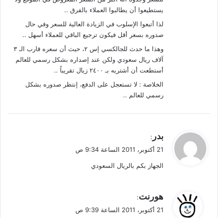
يستطيعوا أن يطالبوا العملاء بالفرق ..
لذا أتبعوا الإسلوب في الزيادة العالية للسعر وفي حال
صدوره بسعر أقل فيكون ترجيع الباقي للعملاء أسهل ..
وهذا ما حدث للجالكسي إس ٢، حيث أن سعره قارب الـ ٣
آلاف ريال سعودي ولكن عند إصداره بشكل رسمي للعالم
أستطعت أن أشتريه بـ ٢٤٠٠ زيال تقريباً ..
الخلاصة : لا تستعجل على الدفع، إنتظر صدوره بشكل
رسمي للعالم ..
ي
بدر
:
ق
21 أكتوبر، 2011 الساعة 9:34 ص
و
الجهاز بكم بالريال السعودي
ل
ي
هورنت
:
ق
21 أكتوبر، 2011 الساعة 9:39 ص
و