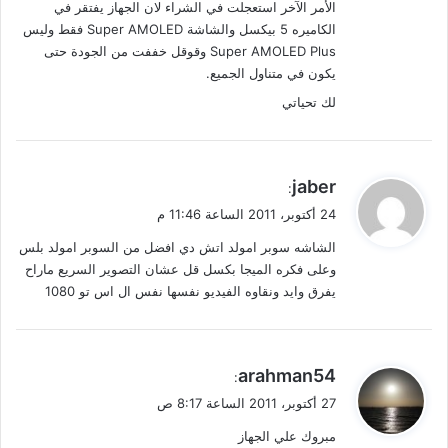
الأمر الآخر استعجلت في الشراء لان الجهاز يفتقر في
الكاميره 5 بيكسل والشاشة Super AMOLED فقط وليس
Super AMOLED Plus وقوقل خففت من الجودة حتى
يكون في متناول الجميع.
لك تحياتي
ي
jaber
:
ق
24 أكتوبر، 2011 الساعة 11:46 م
و
الشاشه سوبر امولد اتش دي افضل من السوبر امولد بلس
ل
وعلى فكره الميجا بكسل قل عشان التصوير السريع ماراح
يفرق وايد ونقاوه الفيديو نفسها نفس ال اس تو 1080
ي
arahman54
:
ق
27 أكتوبر، 2011 الساعة 8:17 ص
و
مبروك علي الجهاز
ل