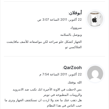
ي
أبوفلان
:
ق
22 أكتوبر، 2011 الساعة 3:07 ص
و
مبروووك
ل
ويوصل بالسلامه
الجهاز كشكل حلو صراحه لكن مواصفاته للأسف ماقايشت
الجلاكسي تو
ي
QarZooh
:
ق
22 أكتوبر، 2011 الساعة 7:54 م
و
الله يوفقك
ل
بس لاحظت في الاونة الأخيرة انك تكتب ضد الاندرويد
والرومات المطبوخه في تويتر
هل ذهب عنك ما تجد ولا اردت ان تستكشف الجهاز وترى ما
حبب الناس في هذا النظام