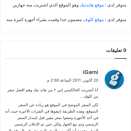
متوفر لدى :
موقع هاندتيك
وهو الموقع الذي اشتريت منه جهازين
متوفر لدى :
موقع كلوف
مضمون جدا وقمت بشراء أجهزة كثيرة منه
‫9 تعليقات
ي
iGarni
:
ق
20 أكتوبر، 2011 الساعة 2:58 م
و
أنا أشتريت الجالكسي إس ٢ من هاند تيك وهم أفضل سعر
ل
من كلوڤ ..
لكن السعر الموضح في الموقع هو زيادة عن السعر
المتوقع، وهذه الطريقة إتبعوها في الفترات الأخيرة حيث أنه
في أحد الأجهزة وضعوا سعر معين قبل إصدار السعر
الرسمي وتم بيع الجهاز ولكن حين تم الإعلان الرسمي
للسعر وجدوه أنه أكثر من السعر المعروض في الموقع ولا