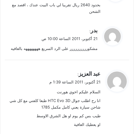
بحدود 2640 ريال تقريبا لي باب البيت عندك ، اقصد مع
ل
الشحن
ي
بدر
:
ق
21 أكتوبر، 2011 الساعة 10:00 ص
و
مشكورررررررررر على الرد السريع ههههههههه بالعافيه
ل
ي
عبد العزيز
:
ق
21 أكتوبر، 2011 الساعة 1:39 م
و
السلام عليكم اخوي هورنت
ل
انا رح اطلب جوال HTC Evo 3D طبعا كلفني مع كل شي
شاحن سيارة يعني كامل مكمل 1785
طيب بس كم يوم او هل الشرق الاوسط
او يعطيك العافية