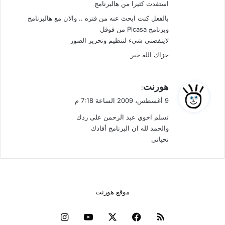
استفدت كثيرا من هالبرنامج
بالفعل كنت ابحث عنه من فتره .. والان مع هالبرنامج
وبرنامج Picasa من قوقل
لاينقصني شيء لتنظيم وتحرير الصور
جزاك الله خير
ي
هورنت
:
ق
9 أغسطس، 2009 الساعة 7:18 م
و
تسلم اخوي عبد الرحمن على ردك
ل
والحمد لله ان البرنامج أفادك
تحياتي
موقع هورنت
ملخص
فيسبوك
‫X
‫YouTube
انستقرام