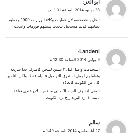
ي
أبو العز
:
ق
28 يونيو، 2014 الساعة 1:01 ص
و
الحل بالخصخصة لأن عقليات وكلاء الوزارات 1900 وحطبة
ل
نظامهم قديم مستحيل يتحدث سبيلهم فورمات وابديت
ي
Landeni
:
ق
9 يوليو، 2014 الساعة 12:30 م
و
استخدمت واصل قبل ٣ سنين لشحن كاميرا.. جداً سريعة
ل
وتعاملهم اجمل.استغرق التوصيل ٥ ايام فقط. ولكن التآخير
كان من الكويت كالعاذة
اتمنى انشوف البريد الكويتي منافس.. لان عندي قناعة
ثابته: اذا رد البريد راح ترد الكويت
ي
سالم
:
ق
27 أغسطس، 2014 الساعة 1:49 م