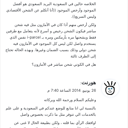
الخلاصه حالين في السعودية البريد السعودي هو أفضل
الموجود وأرخص الموجود ((أنا أتكلم عن الشحن الأقتصادي
وليس السريع)).
ولكن أرخص منهم أذا كان في الأمازون مثل فيه شحن
مباشر فيكون الشحن رخيص و أسرع لأنه يتعامل مع طرفين
فقط ويشحنها مره بأرمكس ومره بـ i-parcel نفس الذي
يستخدم واصل لكن ليس كل الموجود في الأمازون فيه
شحن دولي وذلك بسبب الضمان وغيرها. وبهذه الحاله تحتاج
إلى الطرف ثالثة
هل في الكوتي شحن مباشر في الأمازون؟
ي
هورنت
:
ق
26 يونيو، 2014 الساعة 7:40 م
و
وعليكم السلام ورحمة الله وبركاته
ل
بالنسبة لي انا متابع للوضع عندكم في السعودية و على علم
بالخدمات الي تتوفر مثل ما ذكرت بخصوص واصل
اوافقك الرأي بما قلته ، ولكن بطبيعة الحال لا غنى عن