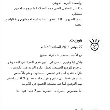
بواسطة البريد الكويتي
هذا غير التعامل السيء مع العملاء لما تروح تراجعهم
لتشتكي
الحمدلله يوجد DHL فنحن لسنا بحاجه لخدماتهم و عقلياتهم
العفنة
ي
هورنت
:
ق
27 يونيو، 2014 الساعة 3:40 م
و
مع الأسف معظم ما ذكرته صحيح
ل
ولكن انا وغيري نتمنى ان تكون هذي المرة هي الصحوة و
الرجوع للوضع الطبيعي لعمل ادارة البريد في الكويت ،
مازال عندي امل في تحسن المستوى و هم بالأساس
يحتاجون فقط الى دعم و قرار جاد و تطبيق لا اكثر ، اتمنى
لهم التوفيق لما فيه مصلحة للجميع في الكويت
اما بخصوص الشركات التجارية نعم لا غنى عنها ابدا