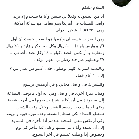
و
السلام عليكم
ل
أنا من السعودية وفعلاً لي سنتين وأنا ما ستخدم إلا بريد
واصل للطلبات في أمريكا وهو يتعامل مع شركة أمركية
وهي: i-parcel لشحن الدولي
ومن الميزات بنسبه لي وأهمها هو السعر. حسث أن أول
(كيلو وليس باوند) بـ ٥٠ ريال وكل نصف كيلو زايد بـ ٢٥ ريال
ومقارنة بـ أرمكس النصف كيلو بـ ٦٨ وكل نصف أضافي بـ
٣٧ وتعملهم غير جيد وصار لي معهم موقف
وبالنسبه لسرعة كلهم يوصلون خلال أسبوعين يعني من ٧
إلى ١٠ أيام عمل
والشتراك في واصل مجاني و في أرمكس برسوم
وهناك ميزة أخرى في واصل وهي أنه أول ماتوصل البضاعة
إلى صندوقك في أمريكا مباشرة يشحنونها في أقرب شحنة
وحتى لو ما سددت رسوم الشحن وخلال وقت الشحن
تستطع السداد لكي تستلم الشحنة وهذه ميزة قوية ومريحة
وفي أرمكس تبقي الشحنة عندهم أذا تأخرة في التسديد
إلى أن تسدد وأنا دايم نسيتها وعلى كذا تتأخر كم يوم
وخصوص إذا وصلت عندهم في أخر السبوع.