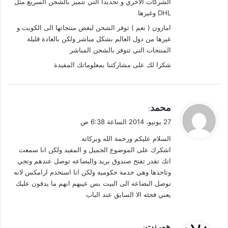
الشركات الأخري و تحديدا التي تتميز بالشحن السريع مثل
DHL وغيرها
امازون ( نعم ) توفر الشحن لبعض منتجاتها الى الكويت و
غيرها من دول العالم بشكل مباشر ولكن بالعادة قليلة
المنتجات التي تتوفر بالشحن المباشر
شكرا لك على مشاركتنا بمعلوماتك المفيدة
ي
محمد
:
ق
27 يونيو، 2014 الساعة 6:38 ص
و
السلام عليكم ورحمة الله وبركاته
ل
اشكرك على الموضوع الجميل و المفيد ولكن انا سمعت
انك تقدر تفتح صندوق بريد والبضاعه توصل عندهم وتجي
وتاخذها وهي خدمة حكوميه ولكن انا استخدم ارامكس لانه
توصل البضاعه الى البيت بس عيبهم انهم ما يدقون عليك
يعني فجئه الا السايق عند الباب
ي
هورنت
: