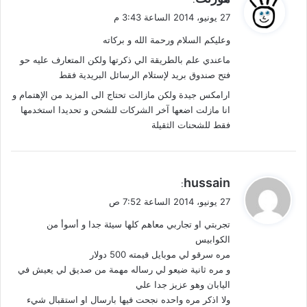
ق
27 يونيو، 2014 الساعة 3:43 م
و
وعليكم السلام ورحمة الله و بركاته
ل
ماعندي علم بالطريقة الي ذكرتها ولكن المتعارف عليه حو
فتح صندوق بريد لإستلام الرسائل البريدية فقط
ارامكس جيدة ولكن مازالت تحتاج الى المزيد من الإهتمام و
انا مازلت اضعها آخر الشركات للشحن و تحديدا استخدمها
فقط للشحنات الثقيلة
ي
hussain
:
ق
27 يونيو، 2014 الساعة 7:52 ص
و
تجربتي او تجاربي معاهم كلها سيئة جدا و أسوأ من
ل
الكوابيس
مره سرقو لي موبايل قيمته 500 دولار
و مره ثانية ضيعو لي رساله مهمة من صديق لي يعيش في
اليابان وهو عزيز جدا علي
ولا اذكر مره واحده نجحت فيها بارسال او استقبال شيء