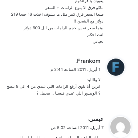
يقويك يا فرانكوم
ل
ماكو فرق الا بنوع الرامات + السعر
طبعا السعر فرق كبير مثل ما تشوف اخذت 16 جيجا 219
دولار مع الشحن !!
بينما سعر نفس حجم الرامات من ابل 600 دولار
انت احكم
تحياتي
ي
Frankom
:
ق
1 أبريل، 2011 الساعة 2:44 م
و
لا واااايد !
ل
انزين أنا ناوي أرفع الرامات اللي عندي من 4 الى 8 تنصح
؟ الويندوز اللي عندي فيستا .. يتحمل ؟
ي
عيسى
:
ق
7 أبريل، 2011 الساعة 5:02 ص
و
يعطيك العافية الصراحه ماتوقعت بهذه البساطه والسهوله