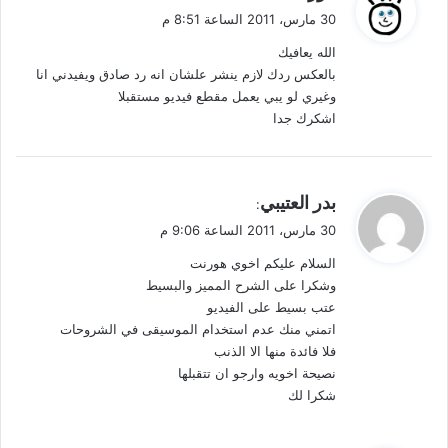
ق
30 مارس، 2011 الساعة 8:51 م
و
الله يعافيك
ل
بالعكس ردك لازم ينشر علشان انه رد صادق ويفيدني انا
وغيري لو يبي يعمل مقطع فيديو مستقبلا
اشكرك جدا
ي
بدر العتيبي
:
ق
30 مارس، 2011 الساعة 9:06 م
و
السلام عليكم اخوي هورنت
ل
وشكرا على الشرح المميز والبسيط
عتب بسيط على الفيديو
اتمني منك عدم استخدام الموسيقى في الشروحات
فلا فائدة منها الا الذنب
نصيحة اخويه وارجو ان تتقبلها
شكرا لك