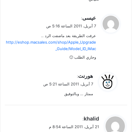
ي
عيسى
:
ق
7 أبريل، 2011 الساعة 5:16 ص
و
عرفت الطريقة بعد ماضفت الرد ..
ل
http://eshop.macsales.com/shop/Apple_Upgrade
_Guide/Model_ID_iMac
وجاري الطلب 🙂
ي
هورنت
:
ق
7 أبريل، 2011 الساعة 5:21 ص
و
ممتاز … وبالتوفيق
ل
ي
khalid
:
ق
21 أبريل، 2011 الساعة 8:54 م
و