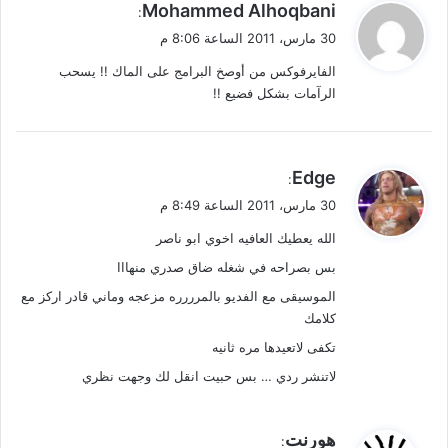
ي
Mohammed Alhoqbani
:
ق
30 مارس، 2011 الساعة 8:06 م
و
الفايرفوكس من أوصخ البرامج على الماك !! يسحب
ل
الرآمات بشكل فضيع !!
ي
Edge
:
ق
30 مارس، 2011 الساعة 8:49 م
و
الله يعطيك العافيه اخوي ابو ناصر
ل
بس بصراحه في شغله ضاق صدري منهااا
الموسيقى مع الفديو بالمرررره مزعجه وماني قادر اركز مع
كلامك
تكفى لاتعيدها مره ثانيه
لاتنشر ردي … بس حبيت انقل لك وجهت نظري
ي
هورنت
: