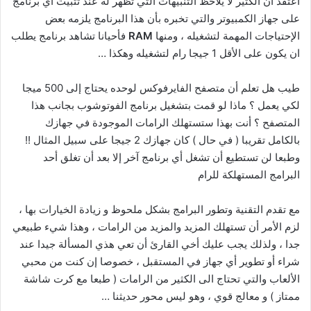
اعتقد أن الكثير لا يلاحظ التنبيهات التي تظهر له عند تثبيت أي برنامج
على جهاز الكمبيوتر والتي تخبره بأن هذا البرنامج يلزمه بعض
الإحتياجات المهمة لتشغيله ، ومنها
RAM
فأحيانا تشاهد برنامج يطلب
ان يكون على الأقل 1 جيجا رام لتشغيله وهكذا …
طيب هل تعلم أن متصفح الفايرفوكس لوحده يحتاج إلى 500 ميجا
لكي يعمل ؟ ماذا لو قمت بتشغيل برنامج الفوتوشوب بجانب هذا
المتصفح ؟ أنت بهذا ستستهلك الرامات الموجودة في جهازك
بالكامل تقريبا ( في حال ) كان جهازك 2 جيجا على سبيل المثال !!
وطبعا لن تستطيع أن تشغل أي برنامج آخر إلا بعد أن تغلق أحد
البرامج المستهلكة للرام
مع تقدم التقنية وتطور البرامج بشكل ملحوظ و زيادة الخيارات بها ،
لزم الأمر أن تستهلك المزيد والمزيد من الرامات ، وهذا شيء طبيعي
جدا ، ولذلك يجب عليك أخي القارئ أن تعي هذي المسألة جيدا عند
شراء أو تطوير أي جهاز في المستقبل ، خصوصا إن كنت من محبي
الألعاب والتي تحتاج الى الكثير من الرامات ( طبعا مع كرت شاشة
ممتاز ) و معالج قوي ، وهو ليس محور حديثنا …