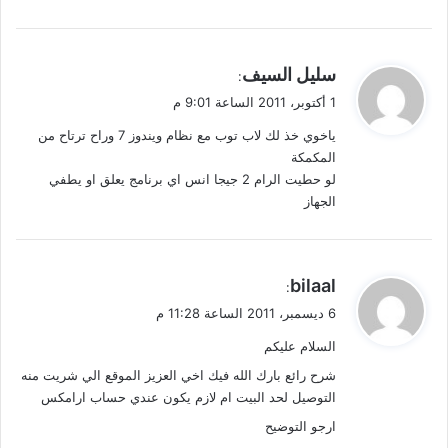
ي
سليل السيف
:
ق
1 أكتوبر، 2011 الساعة 9:01 م
و
ياخوي خذ لك لاب توب مع نظام ويندوز 7 وراح ترتاح من
ل
المكمكة
لو حطيت الرام 2 جيجا انس اي برنامج يعلق او يطفي
الجهاز
ي
bilaal
:
ق
6 ديسمبر، 2011 الساعة 11:28 م
و
السلام عليكم
ل
شرح رائع بارك الله فيك اخي العزيز الموقع الي شريت منه
التوصيل لحد البيت ام لازم يكون عندي حساب ارامكس
ارجو التوضيح