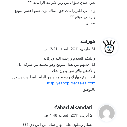
بس عندي سؤال من وين شريت الرامات ؟؟
واذا ابي اغير رامات حق الماك بوك شنو احسن موقع
وارخص موقع ؟؟
تحياتي
ي
هورنت
:
ق
31 مارس، 2011 الساعة 3:21 ص
و
وعليكم السلام ورحمة الله وبركاته
ل
انا اخذتهم من هذا الموقع وهو معتمد من شركة ابل
والأفضل والأرخص بدون شك
اختر نوع جهازك وستشاهد ماهو الرام المطلوب وسعره
http://eshop.macsales.com
بالتوفيق
ي
fahad alkandari
:
ق
2 أبريل، 2011 الساعة 4:48 ص
و
تسلم وشلون على الهاردسك اس اس دي ؟؟؟
ل