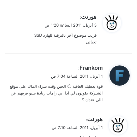
ي
هورنت
:
ق
3 أبريل، 2011 الساعة 1:20 ص
و
قريب موضوع آخر بالترقية للهارد SSD
ل
تحياتي
ي
Frankom
:
ق
1 أبريل، 2011 الساعة 7:04 ص
و
قوة يعطيك العافية 🙂 الحين وقت شراء الماك على موقع
ل
الشلركة يقولون لي اذا ابي رامات زيادة شنو فرقهم عن
اللي عندك ؟
ي
هورنت
:
ق
1 أبريل، 2011 الساعة 7:10 ص
و