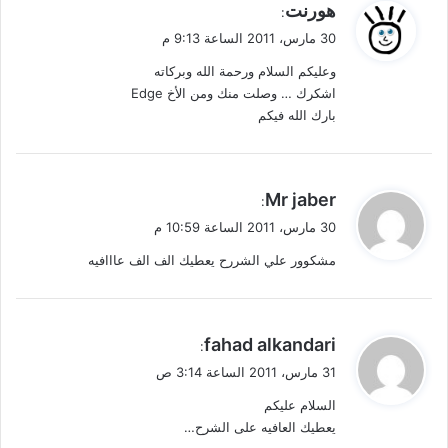
ي
هورنت
:
ق
30 مارس، 2011 الساعة 9:13 م
و
وعليكم السلام ورحمة الله وبركاته
ل
اشكرك … وصلت منك ومن الأخ Edge
بارك الله فيكم
ي
Mr jaber
:
ق
30 مارس، 2011 الساعة 10:59 م
و
مشكوور علي الشررح يعطيك الف الف عااافيه
ل
ي
fahad alkandari
:
ق
31 مارس، 2011 الساعة 3:14 ص
و
السلام عليكم
ل
يعطيك العافيه على الشرح…