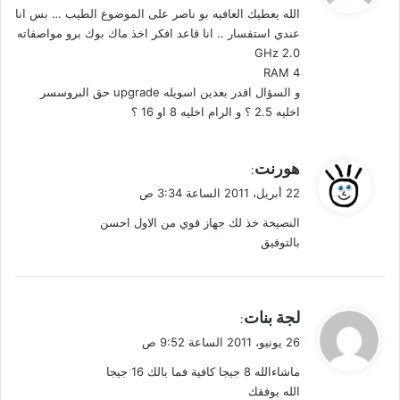
الله يعطيك العافيه بو ناصر على الموضوع الطيب … بس انا
ل
عندي استفسار .. انا قاعد افكر اخذ ماك بوك برو مواصفاته
2.0 GHz
RAM 4
و السؤال اقدر بعدين اسويله upgrade حق البروسسر
اخليه 2.5 ؟ و الرام اخليه 8 او 16 ؟
ي
هورنت
:
ق
22 أبريل، 2011 الساعة 3:34 ص
و
النصيحة خذ لك جهاز قوي من الاول احسن
ل
بالتوفيق
ي
لجة بنات
:
ق
26 يونيو، 2011 الساعة 9:52 ص
و
ماشاءالله 8 جيجا كافية فما بالك 16 جيجا
ل
الله يوفقك