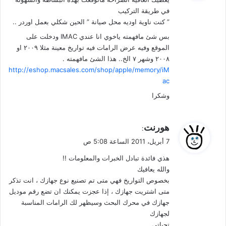
ل
في طريقة التركيب
” كنت ناوية اوديه محل صيانة ” الحين شكلي بعمل اوردر ..
بس شئ مافهمته ياخوي انا عندي IMAC ودخلت على
الموقع وفيه عرض الرامات فيه تواريخ معينة مثلا ٢٠٠٩ او
٢٠٠٨ وشهر ٧ الخ.. هذا الشئ مافهمته .
http://eshop.macsales.com/shop/apple/memory/iM
ac
وشكرا
ي
هورنت
:
ق
7 أبريل، 2011 الساعة 5:08 ص
و
هذي فائدة تبادل الخبرات والمعلومات !!
ل
والله يعافيك
بخصوص التواريخ فهي متى تم تصنيع نوع جهازك ، انت تذكر
متى اشتريت جهازك ، إذا عجزت يمكنك ان تضع رقم موديل
جهازك في محرك البحث وسيظهر لك الرامات المناسبة
لجهازك
تحياتي