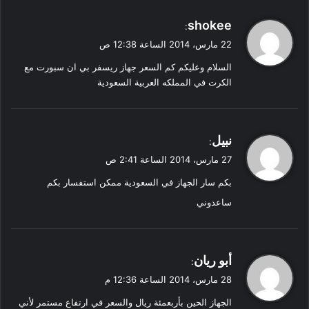
ي
shokee
:
ق
22 مارس، 2014 الساعة 12:38 ص
و
السلام وعليكم كم السعر جهاز ريسفر بي ان سبورت مع
ل
الكرت في المملكه العربية السعودية
ي
نبيل
:
ق
27 مارس، 2014 الساعة 2:41 ص
و
بكم سار الجهاز في السعودية ممكن استفسار بكم
ل
ساعدوني
ي
أبو ريان
:
ق
28 مارس، 2014 الساعة 12:36 م
و
الجهاز الحين بأربعمئة ريال والسعر في ارتفاع مستمر ﻷني
ل