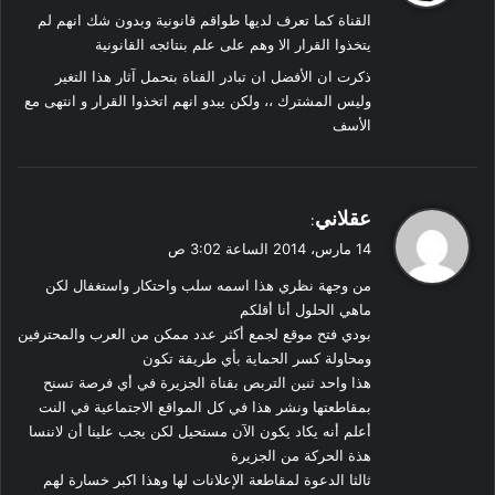
القناة كما تعرف لديها طواقم قانونية وبدون شك انهم لم
ل
يتخذوا القرار الا وهم على علم بنتائجه القانونية
ذكرت ان الأفضل ان تبادر القناة بتحمل آثار هذا التغير
وليس المشترك ،، ولكن يبدو انهم اتخذوا القرار و انتهى مع
الأسف
ي
عقلاني
:
ق
14 مارس، 2014 الساعة 3:02 ص
و
من وجهة نظري هذا اسمه سلب واحتكار واستغفال لكن
ل
ماهي الحلول أنا أقلكم
بودي فتح موقع لجمع أكثر عدد ممكن من العرب والمحترفين
ومحاولة كسر الحماية بأي طريقة تكون
هذا واحد ثنين التربص بقناة الجزيرة في أي فرصة تسنح
بمقاطعتها ونشر هذا في كل المواقع الاجتماعية في النت
أعلم أنه يكاد يكون الآن مستحيل لكن يجب علينا أن لاننسا
هذة الحركة من الجزيرة
ثالثا الدعوة لمقاطعة الإعلانات لها وهذا اكبر خسارة لهم