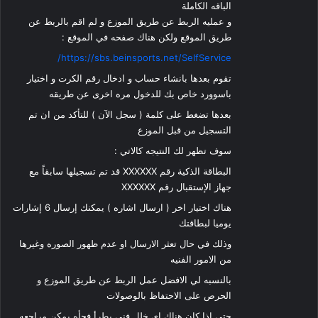
الباقه الكاملة
و عمليه الربط عن طريق الموزع و لم اقم بالربط عن
طريق الموقع ولكن هناك صفحه في الموقع :
https://sbs.beinsports.net/SelfService/
تقوم بعدها بانشاء حساب و ادخال رقم الكرت و اختيار
باسوورد خاص بك للدخول مره اخرى عن طريقه
بعدها تضغط على كلمة ( سجل الآن ) للتأكد من ان تم
التسجيل من قبل الموزع
سوف تظهر لك النتيجه كالاتي :
البطاقة الذكية رقم XXXXXX قد تم تسجيلها سابقاً مع
جهاز الإستقبال رقم XXXXXX
هناك اختيار اخر ( ارسال اشاره ) يمكنك إرسال 6 إشارات
يوميا لبطاقتك
وذلك في حال تعثر الارسال او عدم ظهور الصوره وغيرها
من الامور الفنيه
بالنسبه لي الافضل عمل الربط عن طريق الموزع و
الحرص على الاحتفاظ بالوصولات
حتى اذا كان هناك اي خلل فني يطرأ فجأه يمكن مراجعه