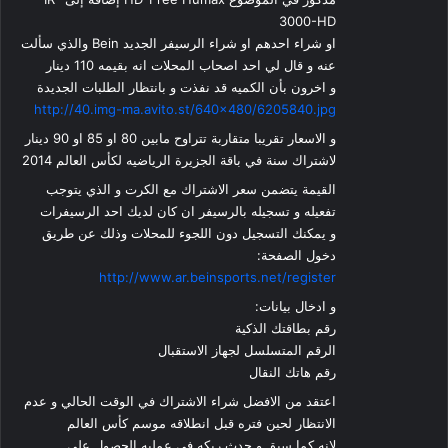
3000-HD
او شراء احدهم او شراء الرسيفر الجديد Bein والذي سألت
عنه و قال لي احد اصحاب المحلات انه بقيمه 110 دينار
و اخرون بأن الكميه قد نفذت و بانتظار الطلبات الجديدة
http://40.img-ma.avito.st/640×480/6205840.jpg
و الاسعار تقريبا متقاربة تتراوح مابين 80 او 85 او 90 دينار
لاشتراك سنة في باقة الجزيرة الرياضيه لكأس العالم 2014
القيمة يتضمن سعر الاشتراك مع الكرت و الذي يتوجب
تفعيله و تسجيله بالرسيفر ان كان لديك احد الرسيفرات
و يمكنك التسجيل دون اللجوء للمحلات وذلك عن طريق
دخول الصفحة:
http://www.ar.beinsports.net/register
و ادخال بيانات:
رقم بطاقتك الذكية
الرقم المتسلسل لجهاز الاستقبال
رقم هاتك النقال
اعتقد من الافضل شراء الاشتراك في الوقت الحالي و عدم
الانتظار لحين فتره قبل انطلاقه موسم كأس العالم
لانه كما سبق و حدث ربكه في عمليه الحصول على