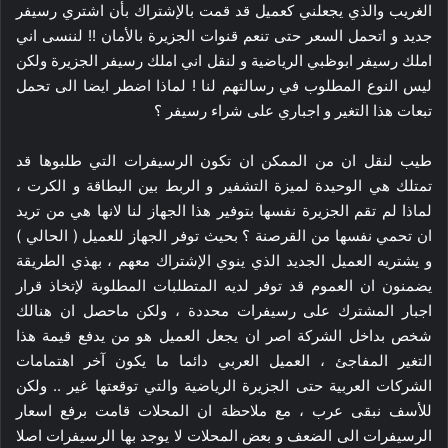
الغريب والذي يجعلني كعميل قد قمت بالإشتراك بأن اشتري رسيفر
جديد و اتحمل السعر حتى تنعم قنوات الجزيرة بالأمان !! لننسى اني
املك رسيفر ابوظبي الرياضية و لنقل اني املك رسيفر الجزيرة ولكن
ليس النوع المطلوب في رسالتهم لنا ! لماذا اضطر ايضا الى تحمل
تبعات هذا التغير و اجباري على شراء رسيفر ؟
طيب لنقل ان من الممكن ان تكون الرسيفرات التي طلبوها قد
تمتلك هي الوحيدة لميزة التشفير و الربط بين البطاقة و الكرت ،
لماذا لم تقم الجزيرة نفسها بتوفير هذا الجهاز لنا لانها هي من تريد
ان تحمي نفسها من القرصنة ؟ بحيث توفر الجهاز للعميل ( الحالي )
و يشتريه العميل الجديد الذي ينوي الإشتراك معهم ، بهذي الطريقة
يضمنون ان العموم قد توفر لديه المتطلبات المطلوبة لإتخاذ قرار
اجبار المشترك على رسيفرات محددة ، ولكن ماحصل ان هنالك
شخص بداخل الشركة اصر ان يجعل العميل هو من يدفع قيمة هذا
التغير المفاجئ ، العميل العربي دائما ما يكون آخر اهتمامات
الشركات العربية حتى الجزيرة الرياضية والتي توقعتها غير .. ولكن
للأسف نبقى عرب ، مع ملاحظة ان المحلات قامت برفع اسعار
الرسيفرات الى الضعف و بعض المحلات لا يوجد بها الرسيفرات اصلا