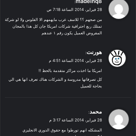
madeinq8
:
ق
28 فبراير، 2014 الساعة 7:18 ص
و
من صجهم ؟؟ للاسف عرب مايهمهم الا الفلوس ولا لو شركة
ل
تمتلك ربع احترافية شركات امريكا جان كل هذا بالمجان
المفروض العميل يكون رقم ١ عندهم
ي
هورنت
:
ق
28 فبراير، 2014 الساعة 4:51 م
و
امريكا ما اخذت مراكز متقدمة بالحظ !!
ل
كل تصرفاتها مدروسة و الشركات هناك تعرف انها هي الي
بحاجة للعميل
ي
محمد
:
ق
28 فبراير، 2014 الساعة 3:17 م
و
المشكله انهم تورطوا مع حقوق الدوري الانجليزي
ل