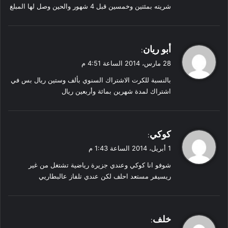
شريته بمئتين وخمسين قبل 4 شهور والحين وصل لها المبلغ
ي
أبو ريان
:
ق
28 مارس، 2014 الساعة 4:51 م
و
بالنسبة للكرت الاشتراك السنوي بألف وستين ريال بس في
ل
اشتراك لمدة شهرين بمائة وأربعين ريال
ي
كوكي
:
ق
1 أبريل، 2014 الساعة 1:43 م
و
شوفو انا كوكي وعندي جزيرة رياضية تشتغل من غير
ل
ريسيفر مستعد احلف لكن عندي تلفاز عالبطاريي
ي
خلف
: