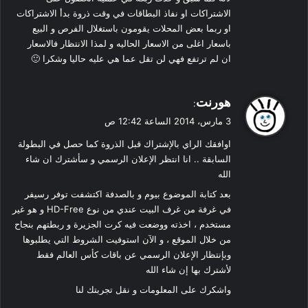
الاشتراكات او نفاذ البطاقات في وقت ذروة بدأ الاشتراكات
او ربما بعض المحلات يقومون باستغلال الفرص و البيع
باسعار اغلى من الاسعار الحاليه و لمذا الانتظار فالاسعار
ان لم ترتفع فهي لن تقل عما هي عليه حاليا وشكرا 🙂
ي
هورنت
:
ق
3 مارس، 2014 الساعة 12:42 ص
و
اوافقك الراي بالإشتراك قبل الذروة كما حصل في البطولة
ل
السابقة .. انا انتظر الإعلان الرسمي و سأشترك ان شاء
الله
بعد كتابة الموضوع بيوم و بالصدفة اكتشفت توفر رسيفر
في غرفة من غرف البيت عندي من نوع HD-Free و هو غير
مستخدم ، اخذته ووضعت فيه كرت الجزيرة و ربطتهم بنجاح
من خلال الموقع ، و الآن استوفيت الشروط التي يطلبوها
وبإنتظار الإعلان الرسمي عن باقات كأس العالم فقط
لأشترك بها إن شاء الله
واشكرك على المعلومات و نقل تجربتك لنا