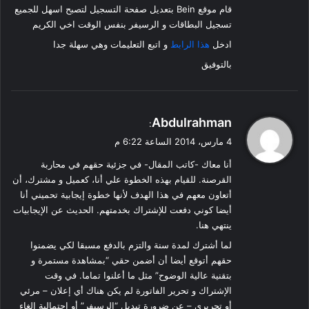
قام موقع Bein بتعديل صفحة التسجيل لتصبح اسهل للجميع
تسجيل البطاقات و الرسيفر بنفس الوقت اخي الكريم
ادخل
هذا الرابط
و اتبع التعليمات وهي سهلة جدا
بالتوفيق
ي
Abdulrahman
:
ق
4 مارس، 2014 الساعة 6:22 م
و
أنا معاك -كاتب المقال- في جزئية حقهم في محاربة
ل
القرصنة. للقيام بهذه الخطوة علي أنا، كعميل و مشترك، أن
أتعاون معهم في هذا الهدف لأنها خطوة إيجابية تحميني أنا
أيضا كوني دفعت للإشتراك بخدمتهم. الحديث عن الإيجابيات
ينتهي هنا.
لما أشترك لمدة سنة والتزم بالدفع مسبقا لكي يضمنوا
حقهم أتوقع أيضا أن أضمن حقي “بمشاهدة مستمرة و
بتقنية عالية الوضوح” مثل ما أعلنوا تماما. في وقت
الإشتراك و تحرير الفاتورة لم يكن هناك أي إعلان – مرئي
أو تحريري – عن ضرورة تبديل “الرسيفر” أو إحتمالية إلغاء