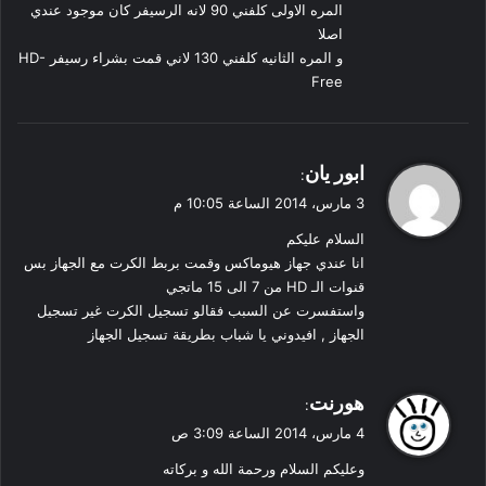
المره الاولى كلفني 90 لانه الرسيفر كان موجود عندي
اصلا
و المره الثانيه كلفني 130 لاني قمت بشراء رسيفر HD-
Free
ي
ابور يان
:
ق
3 مارس، 2014 الساعة 10:05 م
و
السلام عليكم
ل
انا عندي جهاز هيوماكس وقمت بربط الكرت مع الجهاز بس
قنوات الـ HD من 7 الى 15 ماتجي
واستفسرت عن السبب فقالو تسجيل الكرت غير تسجيل
الجهاز , افيدوني يا شباب بطريقة تسجيل الجهاز
ي
هورنت
:
ق
4 مارس، 2014 الساعة 3:09 ص
و
وعليكم السلام ورحمة الله و بركاته
ل