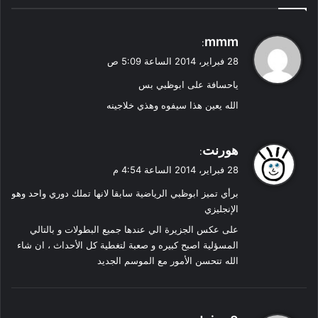
ي
mmm
:
ق
28 فبراير، 2014 الساعة 5:09 ص
و
ياحسافة على ابوظبي بس
ل
الله يعين هذا سيفوه وهذي خلاجينه
ي
هورنت
:
ق
28 فبراير، 2014 الساعة 4:54 م
و
برأي تميز ابوظبي الرياضية سابقا لانها تملك دوري واحد وهو
ل
الإنجليزي
على عكس الجزيرة الي عندها جميع البطولات و بالتالي
المسؤلية اصبح كبيره و صعبة لتغطية كل الأحداث ، ان شاء
الله تتحسن الأمور مع الموسم الجديد
ي