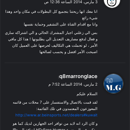
3 مارس، 2014 الساعة 12:36 ص
و
انا معك انها ريحتنا بتجميع كل البطولات في مكان واحد وهذا
ل
شيء رائع
وانا مع اقدام القناة على التشفير وحماية نفسها
بس الي زعلني اجبار المشترك الحالي و الي اشتراكه ساري
و فعال لدفع مصاريف التعديل الي يطلبونها ! هذا كل مافي
الأمر ، لو تحملت هي التكاليف لحرصها على العميل كان
اصبحت الأمر افضل و يحسب لصالحها
ي
q8marronglace
:
ق
2 مارس، 2014 الساعة 7:52 م
و
السلام عليكم
ل
لقد قمت بالاتصال والاستفسار على 7 محلات من قائمه
المعوزعون المعتمدون في تلك القائمة:
http://www.ar.beinsports.net/dealers#kuwait
و كان الرد انه لابد من توافر احد الجهازين لديك كما هو
مذكور في الموضوع HD-Free Humax إضافة إلى IR-