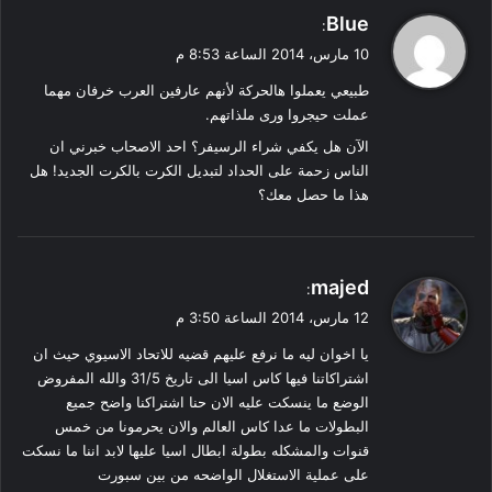
ي
Blue
:
ق
10 مارس، 2014 الساعة 8:53 م
و
طبيعي يعملوا هالحركة لأنهم عارفين العرب خرفان مهما
ل
عملت حيجروا ورى ملذاتهم.
الآن هل يكفي شراء الرسيفر؟ احد الاصحاب خبرني ان
الناس زحمة على الحداد لتبديل الكرت بالكرت الجديد! هل
هذا ما حصل معك؟
ي
majed
:
ق
12 مارس، 2014 الساعة 3:50 م
و
يا اخوان ليه ما نرفع عليهم قضيه للاتحاد الاسيوي حيث ان
ل
اشتراكاتنا فيها كاس اسيا الى تاريخ 31/5 والله المفروض
الوضع ما ينسكت عليه الان حنا اشتراكنا واضح جميع
البطولات ما عدا كاس العالم والان يحرمونا من خمس
قنوات والمشكله بطولة ابطال اسيا عليها لابد اننا ما نسكت
على عملية الاستغلال الواضحه من بين سبورت