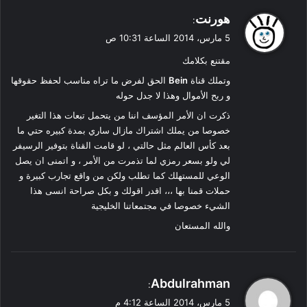
ي
هورنت
:
ق
5 مارس، 2014 الساعة 10:31 ص
و
مقتنع بكلامك
ل
وتملك قناة
Bein
الحق لفرض ما تراه مناسب لحفظ حقوقها
و ربح الأموال وهذا لا جدل حوله
ذكرت ان الأمر المؤسف اننا من يتحمل تبعات هذا التغير
خصوصا من يملك اشتراك مازال ساري بمدة كبيره حتي ما
بعد كأس العالم مثل حالتي ، لو قامت القناة بتوفير الرسيفر
لي ولو بسعر رمزي لما تذمرت من الأمر ، و اتمنى ان يصل
الوعي للمستهلك كما تطلب ولكن من واقع تجارب كبيرة و
حملات قمنا بها ،،، اقدر اقولك و بكل صراحة انسى هذا
الشيء خصوصا في مجتمعاتنا الخليجية
والله المستعان
ي
Abdulrahman
:
ق
5 مارس، 2014 الساعة 4:12 م