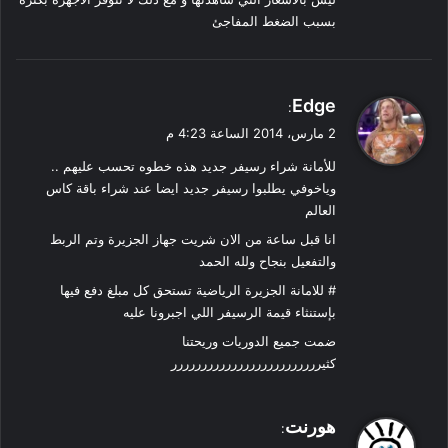
بسبب الضغط المفاجئ
ي
Edge
:
ق
2 مارس، 2014 الساعة 4:23 م
و
للأمانة شراء رسيفر جديد هذه خطوه تحسب عليهم ..
ل
وياخوفي يطلبوا رسيفر جديد ايضا عند شراء باقة كاس
العالم
انا قبل ساعة من الان شريت جهاز الجزيرة وتم الربط
والتفعيل بنجاح ولله الحمد
# للامانة الجزيرة الرياضية تستحق كل مبلغ دفع فيها
بإستنثاء قيمة الرسيفر اللي اجبرونا عليه
ضمت جميع الدوريات وريحتنا
كثيررررررررررررررررررررررررر
ي
هورنت
:
ق