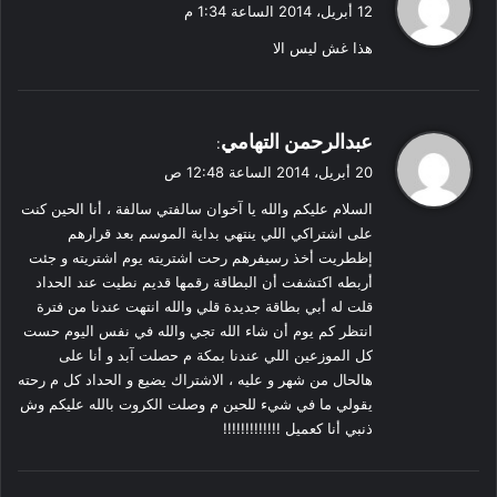
ق
12 أبريل، 2014 الساعة 1:34 م
و
هذا غش ليس الا
ل
ي
عبدالرحمن التهامي
:
ق
20 أبريل، 2014 الساعة 12:48 ص
و
السلام عليكم والله يا آخوان سالفتي سالفة ، أنا الحين كنت
ل
على اشتراكي اللي ينتهي بداية الموسم بعد قرارهم
إظطريت أخذ رسيفرهم رحت اشتريته يوم اشتريته و جئت
أربطه اكتشفت أن البطاقة رقمها قديم نطيت عند الحداد
قلت له أبي بطاقة جديدة قلي والله انتهت عندنا من فترة
انتظر كم يوم أن شاء الله تجي والله في نفس اليوم حست
كل الموزعين اللي عندنا بمكة م حصلت آبد و أنا على
هالحال من شهر و عليه ، الاشتراك يضيع و الحداد كل م رحته
يقولي ما في شيء للحين م وصلت الكروت بالله عليكم وش
ذنبي أنا كعميل !!!!!!!!!!!!!