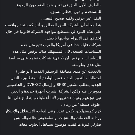
-للطرف الأول الحق في تغيير بنود العقد دون الرجوع
للمستخدم و دون إخطار مسبق.
النقل غير حرفي ولكنه صحيح المعنى.
هذا معناه أن للشركة الحق المطلق و أنك كمستخدم وافقت
على هذم البنود لن تستطيع مواجهة الشركة قانونيا في حال
إخفاقها في الالتزام بواجبها ناحيتك.
شركات قليلة جدا في أمريكا والغرب تتبع مثل هذه
السياسات العتيجة. لأن المستهلك هناك يرفض مثل هذه
السياسات و يرفض أن يكافيء شركات تعتمد على سياسة
مثل هذي بفلوسه.
بالحديث عن مدى مطابقة الرسيفر القديم (أبو ظبي)
لمتطلبات التغيير الجديد فمن الواضح أنه متطابق ، النقل
الجديد يتطلب تشفير 8PSK و إرسال DVB-S2 و الخاصيتين
متوفرين فيه ولكن الشركة اشترت أجهزة جديدة و الحين
تبي توزعهم وتبيك تشتريهم لأننا أعطيناهم إنطباع على أننا
“طوف هبيطة” من زمان.
لازم كمستهلكين يكون عندنا وعي لنواجه الإستغلال والإحتكار
وردائة الخدمات والمنتجات. و سامحوني عالطوالة بس
صارلي فترة ما لقيت موضوع يستاهل أتجاوب معاه.