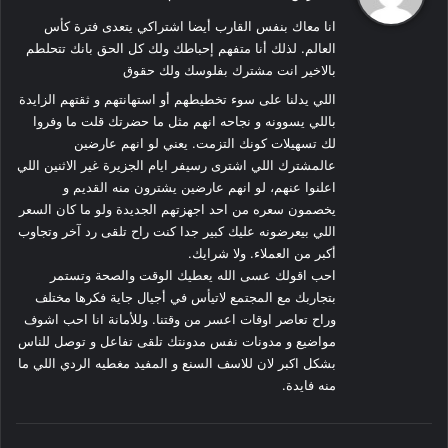
و
انا معاك بنفس القارب أيضا اشتراكي يتعدى فترة كأس
ل
العالم. لذلك أنا متفهم إحباطك ولك كل الحق بانك تتحلطم
بالاخير انت مشترك بفلوسك ولك حقوق
اللي يدلنا على سوء تخطيطهم أو استهانتهم و ثقتهم الزايدة
باللي يسوونه و نجاحه انهم مثل ما حضرتك قلت ما وفروا
لك تسهيلات كونك التزمت. يعني لو انهم عارضين
عالمشترك اللي اشترى رسيفر ايام الجزيرة غير الاثنين اللي
اعلنوا عنهم، لو انهم عارضين يشترون منه القديم و
يخصمون سعره من احد اجهزتهم الجديدة ولو ما كان السعر
اللي بيعرضونه عليك كبير جدا كنت راح تلقى رد آخر وتجاوب
أكبر من العملاء. ولا شرايك.
احب اقولك عسى الله يعطيك الوقت والصحة وتستمر
بتجاربك مع المجتمع لاتيأس في أجيال جاية فكرها مختلف
وراح تعاصر اوقات اعسر من وقتنا. وللأمانة انا احب اشوف
مواضيع و مدونات نفس مدونتك تلقى تفاعل و توصل للناس
بشكل اكبر لان للاسف السنع و المفيد مغطيه الردي اللي ما
منه فايدة.