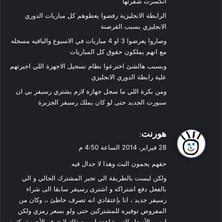
انكسرت شفرتها
الرابطة الانجليزية رفضوا يعطوهم كل مباريات الدوري
الانجليزي بسبب القرصنة
وصاروا يعرضوا 3 او 4 مباريات في الاسبوع والباقيه مسجله
مع انهم يملكون حقوق كل المباريات
وبسبب هالشئ اخترعوا نظام تسجيل الاجهزة اللي اجبرتهم
علية رابطة الدوري الانجليزي
ومن بكرة اللي ما سجل جهازة لازم يشتري رسيفر بي ان
سبورت الجديد حتى لو كان يملك رسيفر الجزيرة
ي
هورنت
:
ق
28 فبراير، 2014 الساعة 4:50 م
و
حقهم يحمون البث وهذا لا جدال فيه
ل
ولكن ليست بالطريقة الي تجبر المشترك الحالي و الي
بالفعل دفع اشتراكه و اشترى رسيفر سابقا الى شراء
رسيفر جديد ، انا بإعتقادي انه تصرف خاطئ ،، وكان من
المفروض توفيره للمشتركين حتى ولو بسعر رمزي ولكن
ليس بالأسعار التي شاهدتها و مع ذلك لا تتوفر الأجهزة بكثره