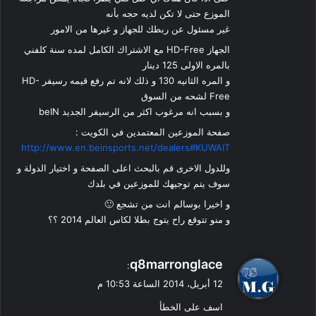
الموزع حتى لا تكن لديه حجه بأنه
غير مسئول عن ربطك للجهاز و غيرها من الامور
الجهاز HD-Free مع الاشتراك الكامل لمده سنة كلفني
بالمره الاولى 125 دينار
و المره الثانيه 130 و ذلك لانه تم رفع قيمه رسيفر HD-
Free لشحه من السوق
و بسبب انه مرغوب اكثر من الرسيفر الجديد beIN
صفحة الموزعين المعتمدين في الكويت :
http://www.en.beinsports.net/dealers#KUWAIT
وللدول الاخرى قم بالبحث اعلى الصفحة و اختيار الدولة و
سوف يتم توجيهك للموزعين في بلدك
و اخيرا بوسالم انت من تشجع 🙂
و منو تتوقع راح يتوج بطلا لكاس العالم 2014 ؟؟
ي
q8marronglace
:
ق
12 أبريل، 2014 الساعة 10:53 م
و
اسف على الخطأ
ل