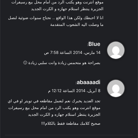
موقع انترنت وهو يكتب الرد من امام محل بيع رسيفرات
الجزيرة ينتظر استلام جهازه و الكرت الجديد
انا لا احبطك ولكن هذا الواقع .. نحتاج سنوات ضوئية لنصل
ما وصلت اليه الشعوب المتقدمة
ي
Blue
:
ق
14 مارس، 2014 الساعة 7:58 ص
و
بصراحة هو متحمس زيادة وانت سلبي زيادة 🙂
ل
ي
abaaaadi
:
ق
8 أبريل، 2014 الساعة 12:12 م
و
تجد العديد يخبرك نعم لنعمل مقاطعه في تويتر او في اي
ل
موقع انترنت وهو يكتب الرد من امام محل بيع رسيفرات
الجزيرة ينتظر استلام جهازه و الكرت الجديد
صحيح كلامك مقاطعة فقط بالكلام!!!