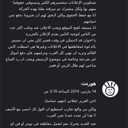
صدقوني الإعلانات ستخسرهم الكثير ونستوفي حقوقننا
منهم بها ولكل مشترك تم سرقته بعلنا بهذه الحركة
انا مع حفظ الحقوق ولكن لايحق لهم ان يجبرونا ندفع ثمن
حمايتهم
انا مستعد لفتح الموقع ويجب الاعلان عنه وجلب اكثر عدد
من الناس لتوجيه الناس بعدم الإعلان بالجزيرة
يا اخوان قد لانتمكن في وقت قصير لكن يجي ان نستمر
بالدعوة لمقاطعتها في الاعلانات وغيرها هي استغلت كاس
العالم وتريد ان تهين كل العرب وترغمهم على دفع اموال
غير شرعية وخاصة في موضوع الرسيفر ويجب ان رد الصاع
صاعين لهم طال الزمن أو قصر
ي
هورنت
:
ق
14 مارس، 2014 الساعة 3:19 ص
و
اخي العزيز عقلاني اتفهم حماسك
ل
ولكن من واقع تجارب استطيع ان اقول لك انسى مع الأسف
!! هذا لن تجده عندنا نحن العرب
تجد العديد يخبرك نعم لنعمل مقاطعه في تويتر او في اي