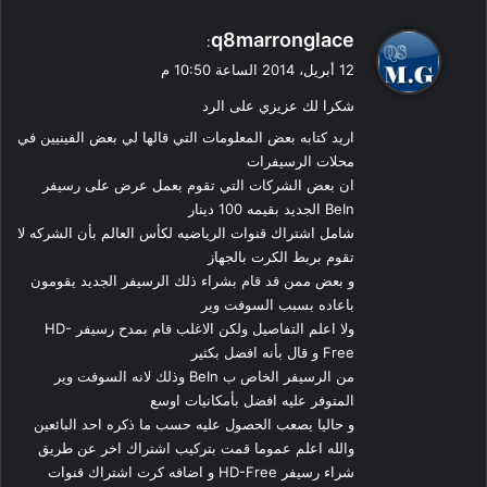
ي
q8marronglace
:
ق
12 أبريل، 2014 الساعة 10:50 م
و
شكرا لك عزيزي على الرد
ل
اريد كتابه بعض المعلومات التي قالها لي بعض الفينيين في
محلات الرسيفرات
ان بعض الشركات التي تقوم بعمل عرض على رسيفر
BeIn الجديد بقيمه 100 دينار
شامل اشتراك قنوات الرياضيه لكأس العالم بأن الشركه لا
تقوم بربط الكرت بالجهاز
و بعض ممن قد قام بشراء ذلك الرسيفر الجديد يقومون
باعاده بسبب السوفت وير
ولا اعلم التفاصيل ولكن الاغلب قام بمدح رسيفر HD-
Free و قال بأنه افضل بكثير
من الرسيفر الخاص ب BeIn وذلك لانه السوفت وير
المتوفر عليه افضل بأمكانيات اوسع
و حاليا يصعب الحصول عليه حسب ما ذكره احد البائعين
والله اعلم عموما قمت بتركيب اشتراك اخر عن طريق
شراء رسيفر HD-Free و اضافه كرت اشتراك قنوات