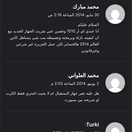
ي
محمد مبارك
:
ق
30 مايو، 2014 الساعة 2:16 ص
و
السلام عليكم
ل
انا عندي اي ار 1010 وغصبن عني شريت الجهاز الجديد مع
ان كيفيته نازلة وبرمجته وتضبيطه مب شي يستاهل كاس
العالم 2014 هالخساير لكن عمل الجزيرة غير شرعي
وغيرقانوني
ي
محمد العلواني
:
ق
2 يونيو، 2014 الساعة 2:03 م
و
هل عليه تغير جهاز الستقبال ام لا بحيث اشتري فقط الكرت
ل
او شريحه بين سبورت
ي
Turki
:
ق