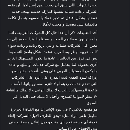
بعض القنوات اللي سبق أن دفعت ثمن إشتراكها. أن تقوم
الشركة بإعادة صياغة نفسها كماركة جديدة بهدف خدمة
عملائها بشكل أفضل ثم تجبر عملائها نفسهم بتحمل تكلفة
هالعملية شي مضحك و مخيب للآمال.
أحد التعليقات ذكر أن هذا حال كل الشركات العربية، دائما
ما يستهينون بعملائهم العرب و يستغلونا. هذا صحيح إلى حد
معين. كل الشركات طماعة و تبي تربح زيادة و زيادة سواء
كانت عربية أو غربية، العربية تفتقد بشكل واضح للتخطيط.
بس في فرق بين الحالتين. عادة ما يكون المستهلك الغربي
أدرى بحقوقه لما يتعامل مع شركة خدمات أو سلع، و عادة
ما يكون المستهلك الغربي على وعي بأنه هو -بفلوسه و
إدراكه لبنود العقد- لديه القدرة على الرد على الشركات
التى تقدم خدمات رديئة أو لا تلتزم بمسئوولياتها. للأسف
قاعدة المستهلكين العرب لا تملك الوعي و لا تملك هالثقافة
-لا ننظر لأموالنا كسلاح- وأحيانا لا نملك حتى البديل في
السوق.
مو مقتنع بكلامي؟! في بنود الإشتراك مع القناة (الجزيرة
سابقا) تلقى مواد مثل: -يحق للطرف الأول-الشركة- إلغاء
خدمة أي مستسخدم بأي وقت و دون إعلان مسبق و حتى
دون الإفصاح عن الأسباب.