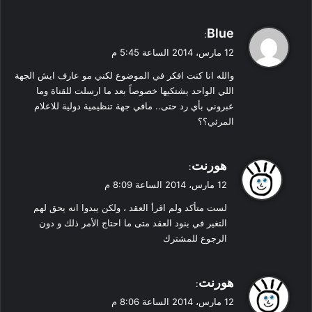
ي
Blue
:
ق
12 مارس، 2014 الساعة 5:45 م
و
والله انا كنت افكر في الموضوع لكني مو عارف ايش الجهة
ل
اللي الواحد يشتكيها خصوصاً بعد ما ارسلت للقناة وما
عبروني بأي رد حتى.. مافي جهة تنظيمية دولية للاعلام
المرئي؟؟
ي
هورنت
:
ق
12 مارس، 2014 الساعة 8:09 م
و
لست متأكد ولم اقرأ العقد ، ولكن يبدوا انه يحق لهم
ل
التغير في بنود العقد متى ما احتاج الأمر ذلك و دون
الرجوع للمشترك
ي
هورنت
:
ق
12 مارس، 2014 الساعة 8:06 م
و