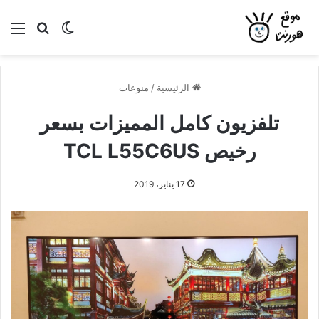
بحث عن
الوضع المظلم
الق
الرئيسية
/
منوعات
تلفزيون كامل المميزات بسعر
رخيص TCL L55C6US
17 يناير، 2019