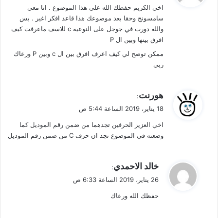
اخي الكريم حفظك الله على هذا الموضوع . انا معي
ل
سامسونج وحقا بعد موضوعك هذا قاعد افكر اغير . بس
والله دورت في جوجل على النوعية c للاسف ماعرفت كيف
افرق بينها وبين ال P
ممكن توضح لي كيف اعرف افرق بين ال c وبين P ورعاك
ربي
ي
هورنت
:
ق
18 يناير، 2019 الساعة 5:44 ص
و
اخي العزيز الحرفين تجدهما من ضمن رقم الموديل كما
ل
وضعته في الموضوع تجد ان حرف C من ضمن رقم الموديل
ي
خالد الاحمدي
:
ق
26 يناير، 2019 الساعة 6:33 ص
و
حفظك الله ورعاك
ل