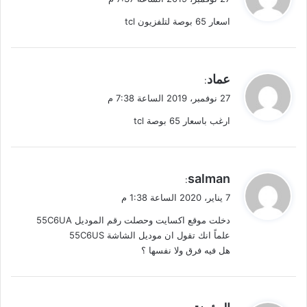
و
اسعار 65 بوصة لتلفزيون tcl
ل
ي
عماد
:
ق
27 نوفمبر، 2019 الساعة 7:38 م
و
ارغب باسعار 65 بوصة tcl
ل
ي
salman
:
ق
7 يناير، 2020 الساعة 1:38 م
و
دخلت موقع اكسايت وحصلت رقم الموديل 55C6UA
ل
علماً انك تقول ان موديل الشاشة 55C6US
هل فيه فرق ولا نفسها ؟
ي