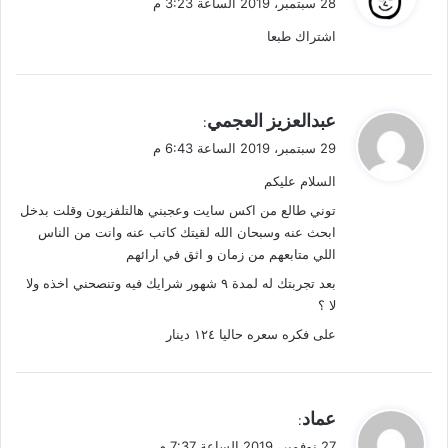
28 سبتمبر، 2019 الساعة 3:23 م
و
اشتراك طبعا
ل
ي
عبدالعزيز العجمي
:
ق
29 سبتمبر، 2019 الساعة 6:43 م
و
السلام عليكم
ل
توني طالع من اكس سايت وعجبني هالتلفزيون وقلت بدخل
ابحث عنه وسبحان الله لقيتك كاتب عنه وانت من الناس
اللي متابعهم من زمان و اثق في ارائهم
بعد تجربتك له لمدة ٩ شهور شرايك فيه وتنصحني اخذه ولا
لا ؟
على فكره سعره حاليا ١٢٤ دينار
ي
عماد
:
ق
27 نوفمبر، 2019 الساعة 7:37 م