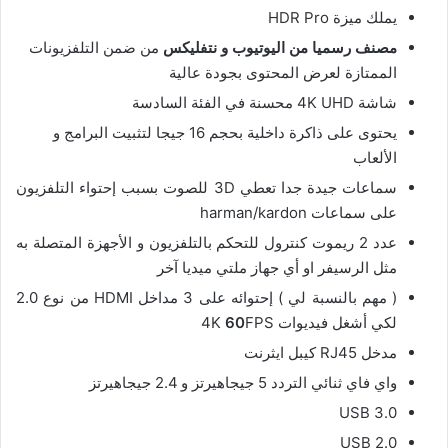
يملك ميزة HDR Pro
مصنف رسميا من اليوتيوب و نتفليكس
من ضمن التلفزيونات
الممتازة لعرض المحتوى بجودة عالية
شاشة 4K UHD محسنة في الفئة السادسة
يحتوى على ذاكرة داخلية بحجم 16 جيجا لتثبيت البرامج و
الألعاب
سماعات جيدة جدا تعطي 3D للصوت بسبب إحتواء التلفزيون
على سماعات harman/kardon
عدد 2 ريموت كنترول للتحكم بالتلفزيون و الأجهزة المتصلة به
مثل الرسيفر او أي جهاز ملتي ميديا آخر
( مهم بالنسبة لي ) إحتوائه على 3 مداخل HDMI من نوع 2.0
لكي أشغل فيديوات 4K
FPS
60
مدخل RJ45 كيبل ايثرنت
واي فاي ثنائي التردد 5 جيجاهيرتز و 2.4 جيجاهيرتز
USB 3.0
USB 2.0