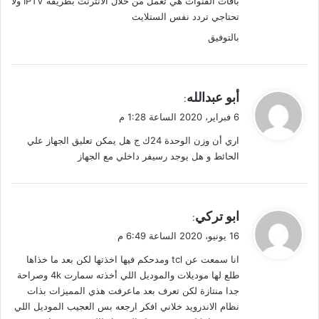
باقات القنوات هي تعمل من خلال الانترنت بطريقة IPTV ولا
تحتاجي تردد نفس الستلايث
بالتوفيق
ي
أبو عبدالله
:
ق
6 فبراير، 2020 الساعة 1:28 م
و
اري أن وزن الوحدة 24ك ج هل يمكن تعليق الجهاز علي
ل
الحائط و هل يوجد رسيفر داخلي مع الجهاز
ي
ابو تركي
:
ق
16 يونيو، 2020 الساعة 6:49 م
و
انا سمعت عن tcl ومدحكم فيها اخذتها لكن بعد ما خذاها
ل
طلع لها موديلات والموديل اللي أخذته سمارت 4k وصراحة
جدا منتازة لكن تعرف بعد ماعرفت هذي المميزات بذات
نظام الاندرويد خلاني افكر ارجعه بس العجيب الموديل اللي