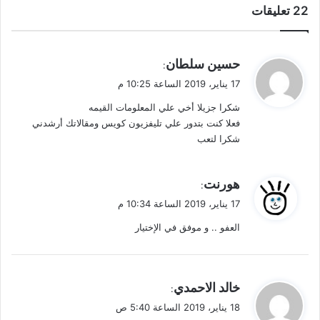
‫22 تعليقات
ي
حسين سلطان
:
ق
17 يناير، 2019 الساعة 10:25 م
و
شكرا جزيلا أخي علي المعلومات القيمه
ل
فعلا كنت بتدور علي تليفزيون كويس ومقالاتك أرشدني
شكرا لتعب
ي
هورنت
:
ق
17 يناير، 2019 الساعة 10:34 م
و
العفو .. و موفق في الإختيار
ل
ي
خالد الاحمدي
:
ق
18 يناير، 2019 الساعة 5:40 ص
و