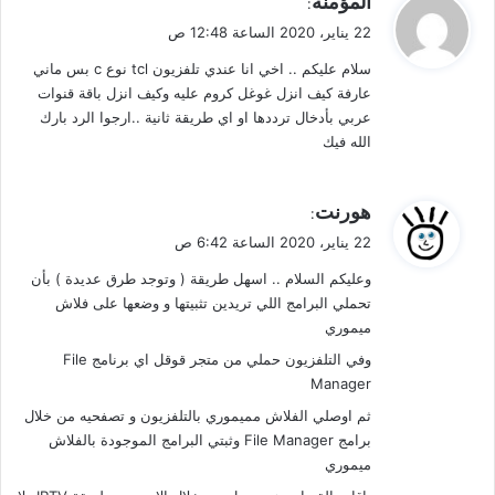
المؤمنة
:
ق
22 يناير، 2020 الساعة 12:48 ص
و
سلام عليكم .. اخي انا عندي تلفزيون tcl نوع c بس ماني
ل
عارفة كيف انزل غوغل كروم عليه وكيف انزل باقة قنوات
عربي بأدخال ترددها او اي طريقة ثانية ..ارجوا الرد بارك
الله فيك
ي
هورنت
:
ق
22 يناير، 2020 الساعة 6:42 ص
و
وعليكم السلام .. اسهل طريقة ( وتوجد طرق عديدة ) بأن
ل
تحملي البرامج اللي تريدين تثبيتها و وضعها على فلاش
ميموري
وفي التلفزيون حملي من متجر قوقل اي برنامج File
Manager
ثم اوصلي الفلاش مميموري بالتلفزيون و تصفحيه من خلال
برامج File Manager وثبتي البرامج الموجودة بالفلاش
ميموري