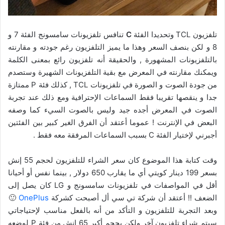
تلفزيون TCL وتحديدا الفئة
C
تنافس تلفزيونات سامسونج الفئة 7 و
8 و لكن بنصف السعر وهذا ما يميز التلفزيون رغم جودته و مقارنته
بالتلفزيونات المشهورة , والحقيقة أنه تلفزيون رائع بمعنى الكلمة
ويمكنك مقارنته في المعرض مع بقية التلفزيونات الشهيرة وستصدم
من جودة الصوت و الصورة في تلفزيونات TCL , كذلك فئة P ممتازة
جدا و ينقصها تقريبا فقط السماعات الإحترافية ومع ذلك عند تجربة
الصوت في المعرض أجده جيد وليس بالصوت السيء كما وصفه
البعض في الإنترنت ! عموما أعتقد أن الفرق الغير كبير بين الفئتين
أجبرني لإختيار الفئة C بسبب السماعات المرفقة معه فقط .
وقت كتابة هذا الموضوع كان سعر الشراء للتلفزيون لحجم 55 إنش
بسعر 199 دينار كويتي أي ما يقارب 650 دولار , بينما نفس أو أحيانا
أقل في المواصفات في تلفزيونات سامسونج و LG كان يصل إلى
الضعف !! أعتقد أن شركة تي سي أل أصبحت كشركة
OnePlus
🙂
وبعد التجربة للتلفزيون و التأكد من أنه بالفعل مناسب لإحتياجاتي
سيتم شراء تلفزيون آخر ولكن بحجم أكبر 65 إنش من فئة P لوضعه