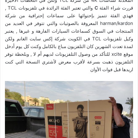
المحدثة لشاشات 4K من شركة TCL ولكن في اللحظات الآخيرة
قررت شراء الفئة
C
والتي تعتبر الفئة الرائدة في تلفزيونات TCL ,
فهذي الفئة تتميز بإحتوائها على سماعات إحترافية من شركة
harman/kardon المعروفة بالصوتيات والتي تتوفر في العديد من
المنتجات في السوق كسماعات السيارات الفارهة و غيرها , يعتبر
وكيل تلفزيونات TCL في الكويت شركة إكس سايت الغانم ولكن
لمدة تعدت الشهرين كان التلفزيون مباع بالكامل وكنت كل يوم أدخل
موقع xcite للتأكد من وصول التلفزيونات لديهم أم لا , وبلحظة توفر
التلفزيون ذهبت بسرعة لأقرب معرض لأشتري النسخة التي كنت
اريدها قبل فوات الأوان