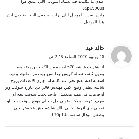
عندي ما تكلمت فيه يستاذ الموديل اللي عندي هوا
65p6500us
وليس نفس الموديل اللي نزلت انت في البيت تفيدني ايش
هذا الموديل
ي
خالد عيد
:
ق
25 يوليو، 2020 الساعة 2:18 ص
و
انا شتريت شاشه tcl70بوصه من الكويت وروحته مصر
ل
بعدين كانت شغاله كويس جدا بس جيت مره طفيته وجيت
اشغاله لقته تفتح تجي عند كلمه tcl جاري الاعددات يروح
شاشه تطفي وضع الامن مهندس قالي دي عاوزه سوفت وير
او فرمات في مصر محديش عارف يجيب سوفت بتعه او
يعرف يفرمته ممكن تقولي حل تبعتلي موقع سوفت بتعه او
تقولي ازي افرمته خالي بالك شاشه مش بتخوش يعني
بتطفي مودال شاشه L70p1Us