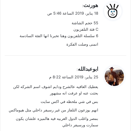
ي
هورنت
:
ق
18 يناير، 2019 الساعة 5:46 ص
و
55 حجم الشاشة
ل
C فئة التلفزيون
6 سلسلة التلفزيون وهنا تخبرنا انها الفئة السادسة
اتمنى وصلت الفكرة
ي
ابوعبدالله
:
ق
25 يناير، 2019 الساعة 8:22 م
و
يعطيك العافيه عالشرح ودايم اشوف اسم الشركه لكن
ل
بحثت عنه او عرفت انه مشهور
بس في شي ملحظه في اكس سايت
انهم يوزعون التلفاز من غير رسيفر داخلي مثل هيوماكس
بمصر واغلب الدول العربيه فيه هالميزه علشان يكون
سمارت ورسيفر داخلي