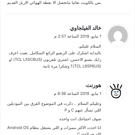
بس بالكويت نعائيا ماتخصل الا نقطة الهوائي الاريل القديم
ي
خالد الفيلجاوي
:
ق
1 مايو، 2019 الساعة 2:57 م
و
السلام عليكم،
ل
بالبداية اشكرك على الريفيو الرائع المتكامل. بغيت اعرف
رايك بشنو الاحسن، اشتري تلفزيون (TCL L55C6US) او
(TCL L65P6US)؟ وشكرا مرة ثانية.
ي
هورنت
:
ق
1 مايو، 2019 الساعة 6:36 م
و
وعليكم السلام .. ذكرت في الموضوع الفرق بين الموديلين
ل
اللي تسأل عنهم C و P
شوف احتياجك انت واخذه
انا اخذت الاكثر مميزات و اللي يشتغل بنظام Android OS
الله هو الفئة C