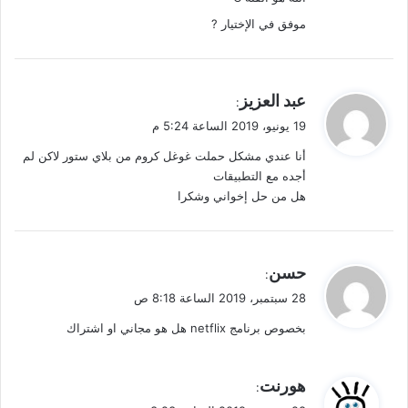
موفق في الإختيار ?
ي
عبد العزيز
:
ق
19 يونيو، 2019 الساعة 5:24 م
و
أنا عندي مشكل حملت غوغل كروم من بلاي ستور لاكن لم
ل
أجده مع التطبيقات
هل من حل إخواني وشكرا
ي
حسن
:
ق
28 سبتمبر، 2019 الساعة 8:18 ص
و
بخصوص برنامج netflix هل هو مجاني او اشتراك
ل
ي
هورنت
:
ق