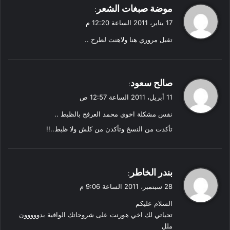
ي
موضة صبغات الشعر
:
ق
17 يناير، 2011 الساعة 12:20 م
و
تقبل مروري هنا ولاهنت لطرح ..
ل
ي
صالح سعود
:
ق
11 أبريل، 2011 الساعة 12:57 ص
و
نفس مشكلة اخوي محمد العرفج بالظبط ..
ل
تأكدت من النسخ وتأكدن من كلش ولا ظبط..!!
ي
بندر الخاطر
:
ق
28 سبتمبر، 2011 الساعة 9:06 م
و
السلام عليكم
ل
تحياتي لك اخي هورنت على شروحاتك الوافية بدووووون
ملل