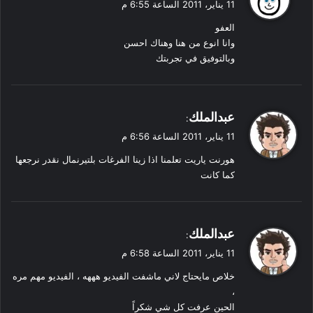
11 يناير، 2011 الساعة 6:55 م
و
العفو
ل
وانا انوع من هنا وهناك احسن
وبالتوفيق في تجربتك
ي
عبدالملك
:
ق
11 يناير، 2011 الساعة 6:56 م
و
هورنت ياريت تعلمنا اذا زينا الفرغات بلتيرنمال نقدر نرجعها
ل
كما كانت
ي
عبدالملك
:
ق
11 يناير، 2011 الساعة 6:58 م
و
خلاص مايحتاج لاني ماشفت الفيديو هههه ، الفيديو مهم مره
ل
،
الحين عرفت كل شي شكراً