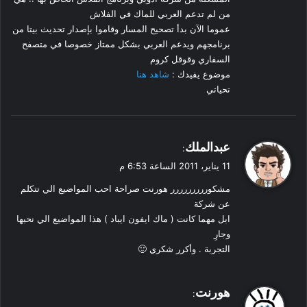
من لم تدعم العربي للماك في الفلاش
عموما الآن بدأ تصحيح المسار وقاموا بإصدار تحديث بيتا من
برنامجهم ويدعم العربي بشكل ممتاز خصوصا في متصفح
السفاري وقوقل كروم
موضوع يفيدك :
شاهد هنا
تحياتي
ي
عبدالملك
:
ق
11 يناير، 2011 الساعة 6:53 م
و
مشكوررررررررر هورنت صراحة احب المواضيع الي تتكلم
ل
عن شركة
ابل مهما كانت ( ماك ايفون ايباد ) هذا المواضيع الي نحبها
وجارِ
التجربة . وأكرر شكري 🙂
ي
هورنت
:
ق