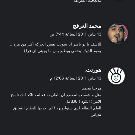
مانجحت الطريقة
ل
ي
محمد العرفج
:
ق
13 يناير، 2011 الساعة 7:44 ص
و
للاسف يا بو ناصر انا سويت نفس الحركه اكثر من مره ..
ل
يقوم الدوك يختفي ويطلع بس ما يجيني اي فراغ
ي
هورنت
:
ق
13 يناير، 2011 الساعة 12:06 م
و
مرحبا محمد
ل
مثل ماشفت بالمقطع ان الطريقة فعالة ، تاكد انك ناسخ
الامر ( الكود ) بالكامل
للعلم النظام لدي سنوليوبرد ! لم اجربها للنظام السابق
تحياتي