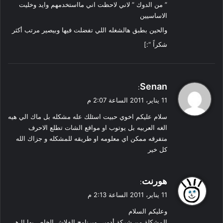
” من الدوك ” لاني لاحظت اني مااستخدمهم وايد وخليت
الاساسيين
والحين بطبق هالشغله اللي تفضلت فيها وبيصير مرتب أكثر
شكراً “:]
ي
Senan
:
ق
11 يناير، 2011 الساعة 2:07 م
و
سلام عليكم اخوي حبيت اسئلك عله مشكله بل ماك الي هيه
ل
الغه العربيه بل يوتوب او مواقع الشات تطلع الاحرف
متفرقه ممكن اي معلومه او طريقه للمشكله و جزاك الله
كل خير
ي
هورنت
:
ق
11 يناير، 2011 الساعة 2:13 م
و
وعليكم السلام
ل
المشكلة من شركة أدوبي وبرنامج الفلاش الخاص بها !! هي