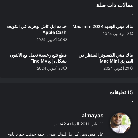
مقالات ذات صلة
ماك ميني الجديد Mac mini 2024
خدمة ابل كاش توفرت في الكويت
Apple Cash
12 نوفمبر، 2024
30 أكتوبر، 2024
ماك ميني الكمبيوتر المنتظر في
قطع تتبع رخيصة تعمل مع الآيفون
الطريق Mac Mini
بشكل رائع Find My
29 أكتوبر، 2024
28 أكتوبر، 2024
‫15 تعليقات
ي
almayas
:
ق
11 يناير، 2011 الساعة 1:42 م
و
عاد امس ومن كثر ما الدوك عندي زحمه حذفت جم برنامج
ل