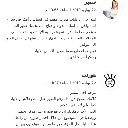
ي
سمير
:
ق
22 يوليو، 2010 الساعة 10:55 م
و
اهلا اخي انا شاب مغربي مقيم في اسبانيا . أفكر في شراء
ل
ايباد ولكن انا امتلك مدونة واحتاج الى تحميل صور الى
موقعي هذا ما اضن انه يفتقر اليه الايباد حيث ذهبت الى
المحلات التجارية فجربت الجهاز فلم استطع ان احمل الصور
الى موقعي .
فهل هناك طريقة ما لفعل ذلك من الايباد
وشكرا جزيلا اخي
ي
هورنت
:
ق
22 يوليو، 2010 الساعة 11:07 م
و
مرحبا اخي سمير
ل
كلامك صحيح لأن اداة رفع الصور عبارة عن فلاش والآيباد
كما تعلم لا يدعم الفلاش
الحل الآخر بإمكانك ان ترفع صورة على مركز تحميل
ووضعها في الموضوع من خلال اختيار صورة من رابط
هذا حاليا الحل المؤقت وربما سيقوم موقع وردبريس