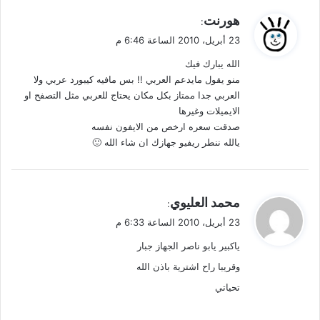
ي
هورنت
:
ق
23 أبريل، 2010 الساعة 6:46 م
و
الله يبارك فيك
ل
منو يقول مايدعم العربي !! بس مافيه كيبورد عربي ولا
العربي جدا ممتاز بكل مكان يحتاج للعربي مثل التصفح او
الايميلات وغيرها
صدقت سعره ارخص من الايفون نفسه
يالله ننطر ريفيو جهازك ان شاء الله 🙂
ي
محمد العليوي
:
ق
23 أبريل، 2010 الساعة 6:33 م
و
ياكبير يابو ناصر الجهاز جبار
ل
وقريبا راح اشترية باذن الله
تحياتي