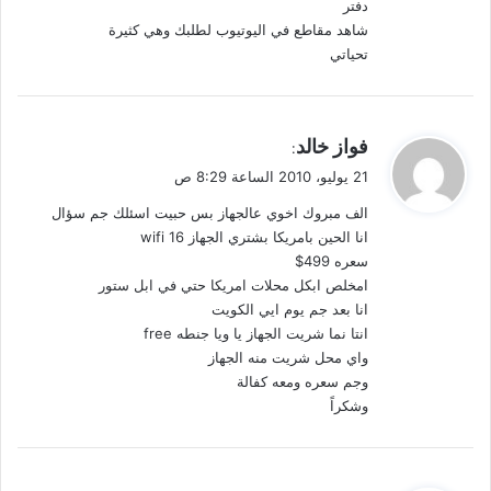
دفتر
شاهد مقاطع في اليوتيوب لطلبك وهي كثيرة
تحياتي
ي
فواز خالد
:
ق
21 يوليو، 2010 الساعة 8:29 ص
و
الف مبروك اخوي عالجهاز بس حبيت اسئلك جم سؤال
ل
انا الحين بامريكا بشتري الجهاز 16 wifi
سعره 499$
امخلص ابكل محلات امريكا حتي في ابل ستور
انا بعد جم يوم ايي الكويت
انتا نما شريت الجهاز يا ويا جنطه free
واي محل شريت منه الجهاز
وجم سعره ومعه كفالة
وشكراً