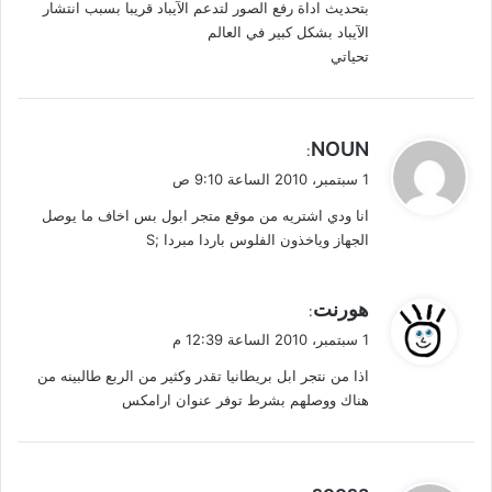
بتحديث اداة رفع الصور لتدعم الآيباد قريبا بسبب انتشار
الآيباد بشكل كبير في العالم
تحياتي
ي
NOUN
:
ق
1 سبتمبر، 2010 الساعة 9:10 ص
و
انا ودي اشتريه من موقع متجر ابول بس اخاف ما يوصل
ل
الجهاز وياخذون الفلوس باردا مبردا ;S
ي
هورنت
:
ق
1 سبتمبر، 2010 الساعة 12:39 م
و
اذا من نتجر ابل بريطانيا تقدر وكثير من الربع طالبينه من
ل
هناك ووصلهم بشرط توفر عنوان ارامكس
ي