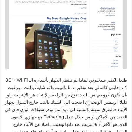
طبعا الكثير سيخبرني لماذا لم تنتظر الجهاز بأصداره الـ 3G + Wi-Fi
؟ و إجابتي كالتالي بعد تفكير ، انا بالبيت دائم شابك بالنت ، ورغبت
بأن يكون خروجي من البيت نوع من الراحة والإبتعاد عن الإنترنت ولو
قليلا ! وبنفس الوقت إن احتجت الى الشبك بالنت خارج المنزل بجهاز
الآيباد فالطرق سهلة بالنسبة لي ، بدأ من توفر شبكات الواي فاي في
العديد من الأماكن او من خلال عمل Tethering مع جهازي الآيفون
الذي هو الآخر أداة انترنت بحد ذاتها ويغنيني اصلا عن الآيباد خارج
المنزل ، فهذا السبب الذي جعلني اشتري آيباد واي فاي فقط من