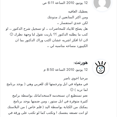
ق
12 يونيو، 2010 الساعة 6:11 ص
و
يعطيك العافيه
ل
ومن اكثر المتابعين لـ مدونتك
لكن عندي استفسار ،،
هل يصلح للايباد للمحاضرات ،، او تسجيل شرح الدكتور ،، او
كتب ما يطلبه الدكتور ؟؟ ياريت تقول لنا وجهة نظرك 🙂
لان انا افكر اشريه عشان اكتب وراك الدكتور بما ان
الكيبورد مساحه مناسبه لي ،،
ي
هورنت
:
ق
12 يونيو، 2010 الساعة 8:50 م
و
مرحبا اخوي ناصر
ل
في مقولة في ابل وترجمتها لك للعربي وهي ( يوجد برنامج
لما تريد ) 🙂
نعم تستطيع ان تستخدمه لاستخداماتك بواسطة برامج
كثيرة متوفرة في ابل ستور ، ومن ضمنها يوجد برنامج
يمكنك من الكتابة بواسطة اليد ( قلم خاص ) من البلاستك
او انت تصنعه بنفسك ! وتكتب كما لو تكتب على ورقة في