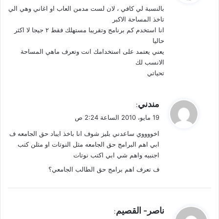
بالنسبة لي كافي ، لان لست مدمن العاب او اغاني وهي الي
ل
تاخذ المساحة الاكبر
انا استخدم كم برنامج وتقريبا مستهلك فقط ٢ جيجا لا اكثر
حاليا
يعني يعتمد على استخدامك انت وتعرف ماهي المساحة
الانسب لك
تحياتي
ي
مندني
:
ق
19 مايو، 2010 الساعة 2:24 ص
و
اخووووي ساعدني بليز شوف انا باخذ ايباد حق الجامعه ف
ل
ابي اهم البرامج حق الجامعه مثل النوتات او مثلن كتب
اجنبيه واهم شي ابي اكتب نوتات
ف تعرف اهم برامج حق الطالب الجامعي؟
ي
ناصر- القصيم
: