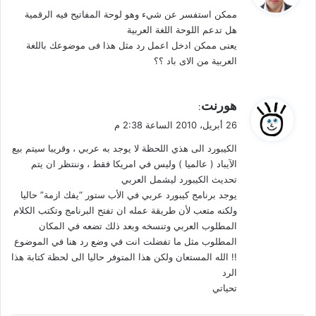
و
ممكن استفسر عن شيء وهو لوحة المفاتيح فيه الرقمية
ل
هل تدعم اللوحة اللغة العربية
يعنى ممكن ادخل اعمل رد مثل هذا فى موضوعك باللغة
العربية من الاى باد ؟؟
ي
هورنت
:
ق
26 أبريل، 2010 الساعة 2:38 م
و
الكيبورد الى هذي اللحظة لا يوجد به عربي ، وقريبا سيتم بيع
ل
الآيباد ( عالميا ) وليس في امريكا فقط ، وننتظر ان يتم
تحديث الكيبورد ليشمل العربي
يوجد برنامج كيبورد عربي في الأب ستور “يفك ازمة” حاليا
ولكنه متعب لأن طريقة عمله ان تفتح البرنامج وتكتب الكلام
المطلوب العربي وتنسخه وبعد ذلك تضعه في المكان
المطلوب مثل ما تفضلت انت في وضع رد هنا في الموضوع
!! الله المستعان ولكن هذا المتوفر حاليا الى لحظة كتابة هذا
الرد
تحياتي