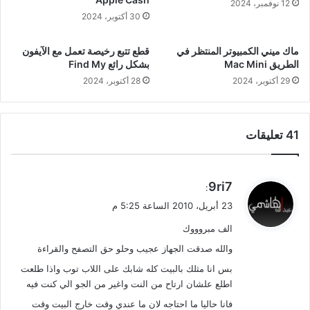
12 نوفمبر، 2024
30 أكتوبر، 2024
ماك ميني الكمبيوتر المنتظر في
قطع تتبع رخيصة تعمل مع الآيفون
الطريق Mac Mini
بشكل رائع Find My
29 أكتوبر، 2024
28 أكتوبر، 2024
‫41 تعليقات
ي
9ri7
:
ق
23 أبريل، 2010 الساعة 5:25 م
و
الف مبروووك
ل
والله صدقت الجهاز عجيب وحلو حق التصفح والقراءة
بس انا مثلك بالبيت كله شابك على اللاب توب واذا طلعت
اطلع علشان ارتاح من النت واغير من الجو الي كنت فيه
فانا حاليا ما احتاجه لان ما عندي وقت خارج البيت وقت