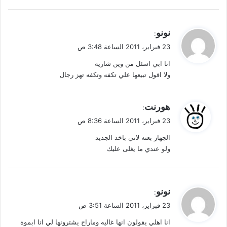
ي
نونو
:
ق
23 فبراير، 2011 الساعة 3:48 ص
و
انا ابي اسئل من وين شاريه
ل
ولا اقول تبيعها علي تكفه وتكفه تهز رجال
ي
هورنت
:
ق
23 فبراير، 2011 الساعة 8:36 ص
و
الجهاز بعته لاني باخذ الجديد
ل
ولو عندي ما يغلى عليك
ي
نونو
:
ق
23 فبراير، 2011 الساعة 3:51 ص
و
انا اهلي يقولون انها غاليه وماراح يشترونها لي انا ابموة
ل