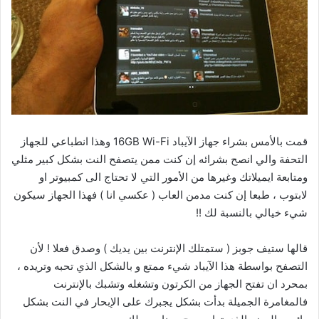
قمت بالأمس بشراء جهاز الآيباد 16GB Wi-Fi وهذا انطباعي للجهاز
التحفة والي انصح بشرائه إن كنت ممن يتصفح النت بشكل كبير مثلي
ومتابعة ايميلاتك وغيرها من الأمور التي لا تحتاج الى كمبيوتر او
لابتوب ، طبعا إن كنت مدمن العاب ( عكسي انا ) فهذا الجهاز سيكون
شيء خيالي بالنسبة لك !!
قالها ستيف جوبز ( ستمتلك الإنترنت بين يديك ) وصدق فعلا ! لأن
التصفح بواسطة هذا الآيباد شيء ممتع و بالشكل الذي تحبه وتريده ،
بمحرد ان تفتح الجهاز من الكرتون وتشغله وتشبك بالإنترنت
فالمغامرة الجميلة بدأت بشكل يجبرك على الإبحار في النت بشكل