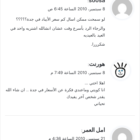
soosa
:
ق
8 سبتمبر، 2010 الساعة 6:45 ص
و
لو سمحت ممكن اسال كم سعر الأيباد في جدة؟؟؟؟؟
ل
والرجاء الرد بأسرع وقت عشان انشالله اشتريه واحد في
العيد بالعيديه
شكرررا.
ي
هورنت
:
ق
8 سبتمبر، 2010 الساعة 7:49 م
و
اهلا اختي …
ل
انا كويتي وماعندي فكرة عن الأسعار في جدة .. ان شاء الله
يقدر شخص آخر يفيدك
تحياتي
ي
امل العمر
:
ق
21 سبتمبر، 2010 الساعة 4:36 م