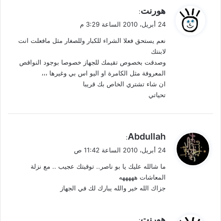
ي
هورنت
:
ق
24 أبريل، 2010 الساعة 3:29 م
و
نعم يستحق فعلا الشراء للكبار وللصغار مثل مافعلت انت
ل
لابنتك
وصدقت بخصوص تقيمك للجهاز خصوصا بوجود النواقص
المعروفة مثل الكامرة او اليو اس بي وغيرها ،،،
ان شاء تشتري الخاص بك قريبا
تحياتي
ي
Abdullah
:
ق
24 أبريل، 2010 الساعة 11:42 ص
و
ما شالله عليك يا بو ناصر.. توقيتك عجيب .. مع نزلة
ل
المعاشات هههههه
جزاك الله خير والله يبارك لك في الجهاز
ي
هورنت
: