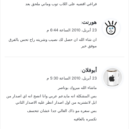
فراغي اقضيه على اللاب توب وماني ملحق بعد
ي
هورنت
:
ق
23 أبريل، 2010 الساعة 6:44 م
و
ان شاء الله ان حصل لك نصيب وشريته راح تحس بالفرق
ل
موفق خير
ي
أبوفلان
:
ق
23 أبريل، 2010 الساعة 5:30 م
و
ماشاء الله مبروك بوناصر
ل
بس المشكلة انه مايدعم عربي وانا انصح انه اي اصدار من
ابل لاتشتريه من اول اصدار انطر عليه الاصدار الثاني
بس سعره مو ذاك الغالي جدا عشان تتحسف
تكسره بالعافيه