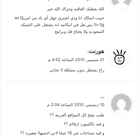
و
الله يعطيك العافيه وجزاك الله خير
ل
حبيت اسالك انا ودي اشتري جهاز آي باد من امريكا wi
fi+3g بس هل في امكانيه انه يشتغل على الشبكه
السعوديه ولا يحتاج فك وبرامج
ي
هورنت
:
ق
21 سبتمبر، 2010 الساعة 4:52 م
و
راح يشتغل بدون مشكلة لا تحاتي
ل
ي
..
:
ق
10 ديسمبر، 2010 الساعة 2:04 م
و
طيب يفتح كل المواقع العربية ؟؟
ل
و فيه بالكيبورد ارقاام ؟؟
و فيه مساحات غير 16 جيجا لاني احسهاا صغيره ؟؟