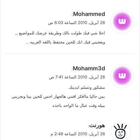
ي
Mohammed
:
ق
26 أبريل، 2010 الساعة 6:03 ص
و
احلا شي فيك طولت بالك وطريقة عرضك للمواضيع ,,
ل
ويعجبني فيك انك للحين محتفظ باللغه العربيه ..
ي
Mohamm3d
:
ق
26 أبريل، 2010 الساعة 7:41 ص
و
مشكور وتسلم ايدينك
ل
بس حاليا ماافكر اقتني هالجهاز احس للحين بيتا وتجريبي
يبيله وقت عبال ما الواحد ياخذه
ي
هورنت
:
ق
26 أبريل، 2010 الساعة 2:49 م
و