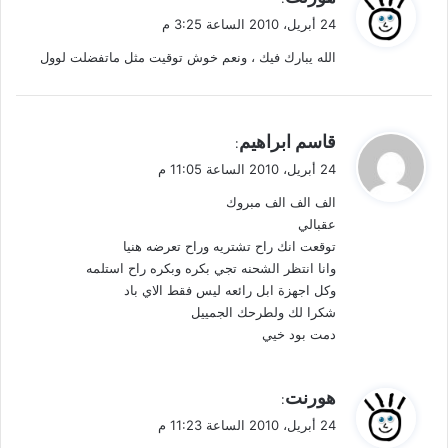
ق
24 أبريل، 2010 الساعة 3:25 م
و
الله يبارك فيك ، ونعم خوش توقيت مثل ماتفضلت لوول
ل
ي
قاسم ابراهيم
:
ق
24 أبريل، 2010 الساعة 11:05 م
و
الف الف الف مبروك
ل
عقبالي
توقعت انك راح تشتريه وراح تعرضه هنيا
وانا انتظر الشحنه تجي بكره وبكره راح استلمه
وكل اجهزة ابل رائعه ليس فقط الاي باد
شكرا لك ولطرحك الجمييل
دمت بود خيي
ي
هورنت
:
ق
24 أبريل، 2010 الساعة 11:23 م
و