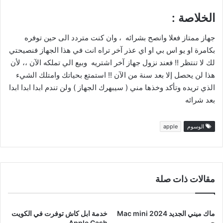
الخلاصة :
جهاز ممتاز فعلا وانصح بشرائه ، وان كنت متردد الى حين توفره
بكامرة او يو اس بي او اي عذر آخر تراه انت في هذا الجهاز فنصيحتي
لك لا تنتظر !! فعند نزول جهاز آخر اشتريه وبيع الي تملكه الآن ،، لأن
هذا لن يحصل إلا بعد سنة من الآن !! استمتع بحياتك وامتلك الشيء
الذي تريده وتأكد وخذها مني ( سيبهرك الجهاز ) ولن تندم ابدا ابدا ابدا
بعد شرائه
الوسوم
apple
مقالات ذات صلة
ماك ميني الجديد Mac mini 2024
خدمة ابل كاش توفرت في الكويت
Apple Cash