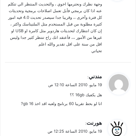
وجهة نظرك ونحترمها اخوي ، والتحديث المنتظر الي تتكلم
ل
عنه اذا كان برمجي فأبل تعمل اصلاحات برمجية وتحديثات
كل فترة وأخرى ،، وقريبا جدا سيصدر تحديث 4.0 فيه امور
كثيرة مطلوبة من قبل المستخدم مثل الملتيتاسك واكثر ،
إن كان انتظارك لتحديثات هاردوير مثل كامرة او USB او
غيرها من الأمور ،،، فأعتقد انك راح تنتظر كثير جدا وليس
اقل من سنة على اقل تقدير والله اعلم
تحياتي
ي
مندني
:
ق
19 مايو، 2010 الساعة 12:10 ص
و
هل يكفيك 16gb ؟؟
ل
انا لو بحط تقريبا 60 برنامج ولعبه اقد اخذ 16 gb?
ي
هورنت
:
ق
19 مايو، 2010 الساعة 12:25 ص
و