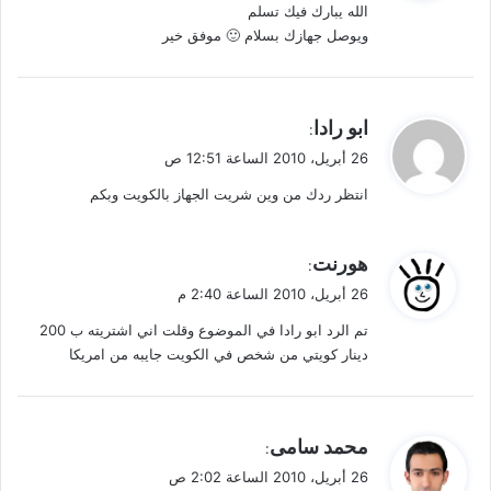
الله يبارك فيك تسلم
ل
ويوصل جهازك بسلام 🙂 موفق خير
ي
ابو رادا
:
ق
26 أبريل، 2010 الساعة 12:51 ص
و
انتظر ردك من وين شريت الجهاز بالكويت وبكم
ل
ي
هورنت
:
ق
26 أبريل، 2010 الساعة 2:40 م
و
تم الرد ابو رادا في الموضوع وقلت اني اشتريته ب 200
ل
دينار كويتي من شخص في الكويت جايبه من امريكا
ي
محمد سامى
:
ق
26 أبريل، 2010 الساعة 2:02 ص