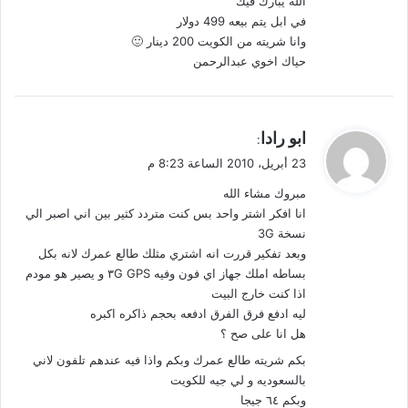
الله يبارك فيك
ل
في ابل يتم بيعه 499 دولار
وانا شريته من الكويت 200 دينار 🙂
حياك اخوي عبدالرحمن
ي
ابو رادا
:
ق
23 أبريل، 2010 الساعة 8:23 م
و
مبروك مشاء الله
ل
انا افكر اشتر واحد بس كنت متردد كثير بين اني اصبر الي
نسخة 3G
وبعد تفكير قررت انه اشتري مثلك طالع عمرك لانه بكل
بساطه املك جهاز اي فون وفيه ٣G GPS و يصير هو مودم
اذا كنت خارج البيت
ليه ادفع فرق الفرق ادفعه بحجم ذاكره اكبره
هل انا على صح ؟
بكم شريته طالع عمرك وبكم واذا فيه عندهم تلفون لاني
بالسعوديه و لي جيه للكويت
وبكم ٦٤ جيجا