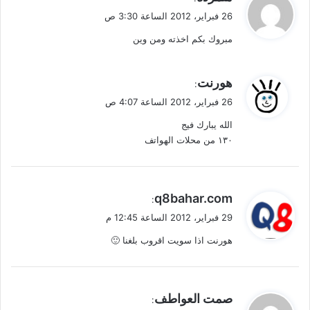
ق
26 فبراير، 2012 الساعة 3:30 ص
و
مبروك بكم اخذته ومن وين
ل
ي
هورنت
:
ق
26 فبراير، 2012 الساعة 4:07 ص
و
الله يبارك فيج
ل
١٣٠ من محلات الهواتف
ي
q8bahar.com
:
ق
29 فبراير، 2012 الساعة 12:45 م
و
هورنت اذا سويت اقروب بلغنا 🙂
ل
ي
صمت العواطف
: