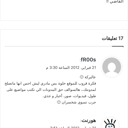
الفاضي !!
‫17 تعليقات
ي
fR00s
:
ق
21 فبراير، 2012 الساعة 3:30 م
و
عالبركة 🙂
ل
فكرة قروب للموقع حلوة بس مادري ليش احس انها ماتصلح
لمدونتك،، هالسوالف حق المدونات الي تكتب مواضيع على
طول، فيديوات، صور، أخبار و جذي.
جرب تسوي شخسران 🙂
ي
هورنت
:
ق
21 فبراير، 2012 الساعة 3:51 م