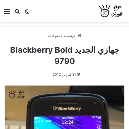
بحث عن
الوضع المظلم
الق
الرئيسية
/
منوعات
جهازي الجديد Blackberry Bold
9790
21 فبراير، 2012