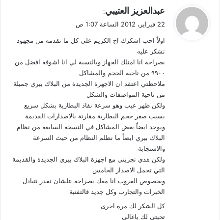
ي
عبدالعزيز العتيبي
:
ق
22 فبراير، 2012 الساعة 1:07 ص
و
اولاً احب اشكرك اخ الكريم على كل ما تقدمه من مجهود
ل
تشكر عليه
بصراحة انا امتلك الجهاز وبالنسبة لي انا اشوفه افضل من
٩٩٠٠ من ناحيه الحجم والمشاكل
ملاحظتي اعتقد ان الاجهزة الجديدة من البلاك بيري جميلة
من ناحية المواصفات والشكل
ولكن ظهر عيب وهو سرعة نفاذ البطارية بشكل سريع
بسبب صغر حجم البطارية مقارنة بالاصدارات القديمة
ويوجد ايضاً بعض المشاكل في النسخه السابعة من نظام
البلاك بيري ايضاً ما نظلم النظام من حيث السرعة
والاستجابة
ولكن هذي تجربتي مع اجهزة البلاك بيري الجديدة والقديمة
التي تحمل الاصدار الخامس
وبخصوص القروب انا معك بصراحة علشان نقدر نتبادل
الخبرات والتجارب وكل جديد فالتقنية
كل الشكر لك مره اخرى
تحيتي لك ياغالي