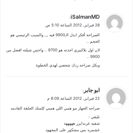
ي
iSalmanMD
:
ق
28 فبراير، 2012 الساعة 5:10 ص
و
الصراحة أفكر ابدل الـ9900 فيه ,,, والسبب الرئيسي هو
ل
الحجم ..
لان اول بلاكبيري اخذته هو 9700 .. واحس شيلته افضل من
9900 ..
وبكل صراحه ردك شجعني لهذي الخطوة
ي
ابو جابر
:
ق
22 فبراير، 2012 الساعة 8:09 م
و
صراحه الجهاز مو همي اللي همني كلمتك الحلقة القادمه
ل
تليقي :
شفيه غرندايزر هههههه
غشمره بس مشكور على المجهود