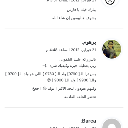
و
يبارك فيك يا فارس
ل
بشوف هاليومين إن شاء الله
ي
برهوم
:
ق
21 فبراير، 2012 الساعة 4:48 م
و
بالبررركه عليك التلفون ..
ل
ربي يعطيك خيره وكيفيك شره ..}~
بس ترا الـ[ 9790] ولد الـ[ 9780 ] اللي هو ولد الـ[ 9700 ]
والـ[ 9900 ] ولد الـ[ 9000 ] 🙂
وكلهم يعودون للجد الاكبر [ بولد 😛 ] خخخ
ننتظر الحلقة القادمة
ي
Barca
:
ق