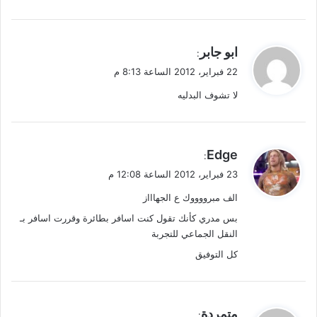
ي
ابو جابر
:
ق
22 فبراير، 2012 الساعة 8:13 م
و
لا تشوف البدليه
ل
ي
Edge
:
ق
23 فبراير، 2012 الساعة 12:08 م
و
الف مبرووووك ع الجهاااز
ل
بس مدري كأنك تقول كنت اسافر بطائرة وقررت اسافر بـ
النقل الجماعي للتجربة
كل التوفيق
ي
متمردة
: