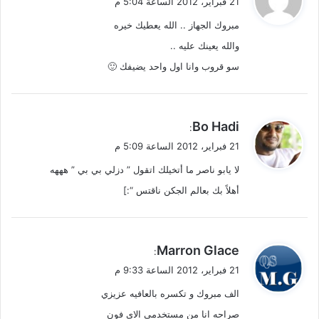
21 فبراير، 2012 الساعة 5:04 م
و
مبروك الجهاز .. الله يعطيك خيره
ل
والله يعينك عليه ..
سو قروب وانا اول واحد يضيفك 🙂
ي
Bo Hadi
:
ق
21 فبراير، 2012 الساعة 5:09 م
و
لا يابو ناصر ما أتخيلك اتقول ” دزلي بي بي ” هههه
ل
أهلاً بك بعالم الجكن ناقتس “:]
ي
Marron Glace
:
ق
21 فبراير، 2012 الساعة 9:33 م
و
الف مبروك و تكسره بالعافيه عزيزي
ل
صراحه انا من مستخدمي الاي فون