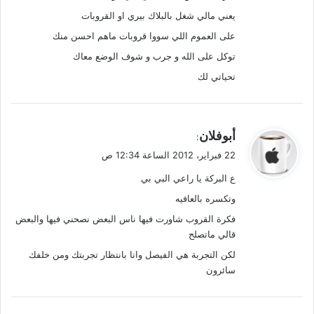
يعني مالي شغل بالبلاك بيري او القروبات
على العموم اللي سووا قروبات ماهم احسن منك
توكل على الله و جرب و شوف الوضع معاك
تحياتي لك
ي
أبوفلان
:
ق
22 فبراير، 2012 الساعة 12:34 ص
و
ع البركة يا راعي البي بي
ل
وتكسره بالعافيه
فكرة القروب شاورت فيها ناس البعض نصحني فيها والبعض
قالي ماتصلح
لكن التجربة هي الفيصل وانا بانتظار تجربتك ومن خلفك
سائرون