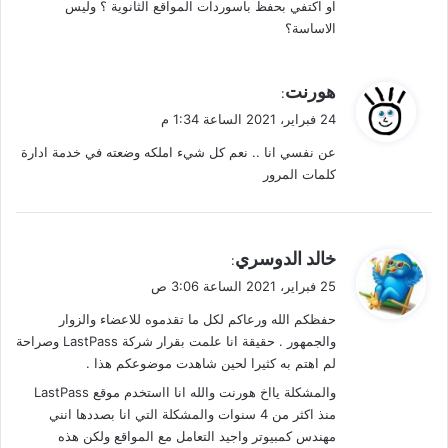
او اكتفي بحفظ باسوردات المواقع الثانوية ؟ وليس
الاساسة؟
ي
هورنت
:
ق
24 فبراير، 2021 الساعة 1:34 م
و
عن نفسي انا .. نعم كل شيء املكه وضعته في خدمة ادارة
ل
كلمات المرور
ي
خالد الدوسري
:
ق
25 فبراير، 2021 الساعة 3:06 ص
و
حفظكم الله ورعاكم لكل ما تقدموه للاعضاء والزوار
ل
والجمهور . حقيقة انا علمت بقرار شركة LastPass وصراحة
لم اهتم به كثيرا لحين شاهدت موضوعكم هذا .
والمشكلة يااخ هورنت والله انا ااستخدم موقع LastPass
منذ اكثر من 4 سنوات والمشكلة التي انا بصددها انني
مهندس كمبيوتر واجيد التعامل مع المواقع ولكن هذه