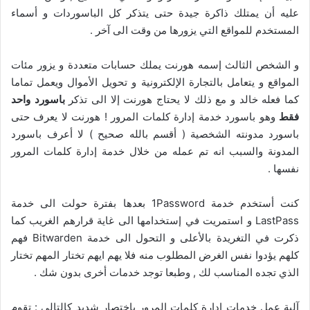
عليه أن يمتلك ذاكرة جيدة حتى يتذكر كل الباسوردات و أسماء
المستخدم للمواقع التي يزورها من وقت الى آخر .
و الشخص الثالث إسمه هورنت يملك حسابات متعددة و يزور مئات
المواقع و يتعامل بالتجارة الإلكترونية و تحويل الأموال ويعمل تماما
كما فعله خالد و مع ذلك لا يحتاج هورنت إلا الى تذكر
باسورد واحد
فقط
وهو باسورد خدمة إدارة كلمات المرور ! هورنت لا يعرف حتى
باسورد مدونته الشخصية ( أقسم بالله صحيح ) لا أعرف باسورد
المدونة والسبب انه تم عمله من خلال خدمة إدارة كلمات المرور
نفسها .
كنت أستخدم خدمة 1Password بعدها بفترة حولت الى خدمة
LastPass و استمريت في إستخدامها الى غاية قرارهم الغريب كما
ذكرت في التغريدة بالأعلى و التحول الى خدمة Bitwarden فهم
كلهم يؤدوا نفس الغرض المطلوب منه فلا يهم ايهم تختار المهم تختار
الذي تجده المناسب لك , وطبعا توجد خدمات أخرى بدون شك .
آلية عمل خدمات إدارة كلمات المرور بإختصار شديد كالتالي : تقوم