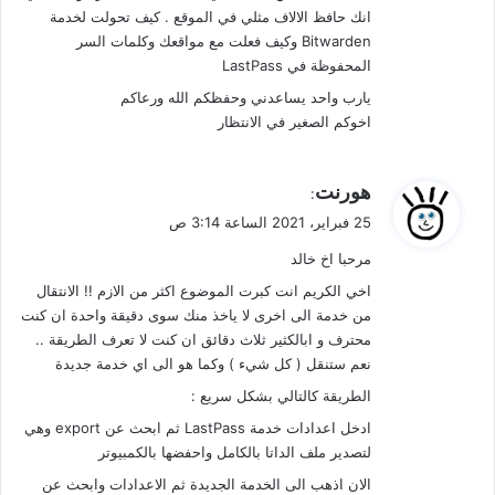
انك حافظ الالاف مثلي في الموقع . كيف تحولت لخدمة
Bitwarden وكيف فعلت مع مواقعك وكلمات السر
المحفوظة في LastPass
يارب واحد يساعدني وحفظكم الله ورعاكم
اخوكم الصغير في الانتظار
ي
هورنت
:
ق
25 فبراير، 2021 الساعة 3:14 ص
و
مرحبا اخ خالد
ل
اخي الكريم انت كبرت الموضوع اكثر من الازم !! الانتقال
من خدمة الى اخرى لا ياخذ منك سوى دقيقة واحدة ان كنت
محترف و ابالكثير ثلاث دقائق ان كنت لا تعرف الطريقة ..
نعم ستنقل ( كل شيء ) وكما هو الى اي خدمة جديدة
الطريقة كالتالي بشكل سريع :
ادخل اعدادات خدمة LastPass ثم ابحث عن export وهي
لتصدير ملف الداتا بالكامل واحفضها بالكمبيوتر
الان اذهب الى الخدمة الجديدة ثم الاعدادات وابحث عن