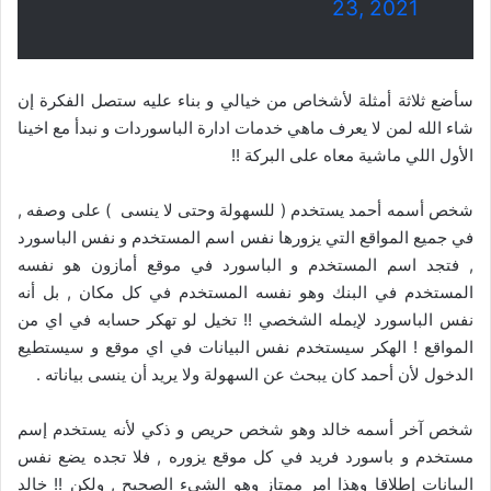
23, 2021
سأضع ثلاثة أمثلة لأشخاص من خيالي و بناء عليه ستصل الفكرة إن
شاء الله لمن لا يعرف ماهي خدمات ادارة الباسوردات و نبدأ مع اخينا
الأول اللي ماشية معاه على البركة !!
شخص أسمه أحمد يستخدم ( للسهولة وحتى لا ينسى ) على وصفه ,
في جميع المواقع التي يزورها نفس اسم المستخدم و نفس الباسورد
, فتجد اسم المستخدم و الباسورد في موقع أمازون هو نفسه
المستخدم في البنك وهو نفسه المستخدم في كل مكان , بل أنه
نفس الباسورد لإيمله الشخصي !! تخيل لو تهكر حسابه في اي من
المواقع ! الهكر سيستخدم نفس البيانات في اي موقع و سيستطيع
الدخول لأن أحمد كان يبحث عن السهولة ولا يريد أن ينسى بياناته .
شخص آخر أسمه خالد وهو شخص حريص و ذكي لأنه يستخدم إسم
مستخدم و باسورد فريد في كل موقع يزوره , فلا تجده يضع نفس
البيانات إطلاقا وهذا امر ممتاز وهو الشيء الصحيح , ولكن !! خالد