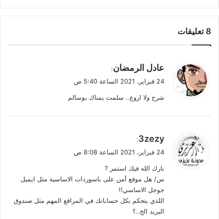
‫8 تعليقات
ي
عادل الرمضان
:
ق
24 فبراير، 2021 الساعة 5:40 ص
و
شرح ولا اروع.. سلمت يمناك بوسالم
ل
ي
3zezy
:
ق
24 فبراير، 2021 الساعة 8:08 ص
و
بارك الله فيك استمر ?
ل
س/ هل موقع أمن على باسوردات الاساسية مثل ايميل
جوجل الاساسي!!
اللذي يتحكم بكل حساباتك في المراقع المهم مثل صندوق
البريد الخ..؟