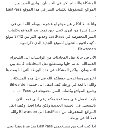
المشكلة والله لم تكن في الحسبان . ولدي العديد من
المواقع المحفوظة بكلمات السر في هذا الموقع LastPass
.
وانا هنا لا اتكلم عن موقع او عشرة . ويعلم الله انني في
حيرة كبيرة من امري لانني حين قمت بعد المواقع وكلمات
السر المحفوظة في LastPass وجدتها اكثر من 3742 موقع
. كيف اقوم بالتحويل للموقع الجديد الذي ذكرتموه
Bitwarden .
الان في حالة نقل المحادثات من الواتساب الى التليجرام .
الحمدالله انه تم حلها وتستطيع نقل المحادثات كاملة بين
التطبيقان . ولكن المشكلة في هذة الورطة التي انا بصددها
اعيونني وساعدوني حفظكم الله في حل هذه المشكلة .
والله انا فعلا في ورطة كيف انتقل الى خدمة Bitwarden
وجميع المواقع وكلمات السر محفوظة في LastPass .
يارب احصل على مساعدة منكم رغم انني قمت الان
بالتسجيل في الخدمة الجديدة ولكن ماذا افعل وكيف انقل
المواقع المحفوظة من LastPass الى Bitwarden والله
فعلا انا في ورطة
اذا كنت انت من مستخدمي LastPass منذ فترة وهذا يعني