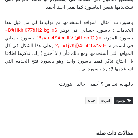
تستخدمها بنفس الباسورد كما يفعل اخينا أحمد .
باسوردات “مثال” لمواقع استخدمها تم توليدها لي من قبل هذا
الخدمات : باسورد حسابي في تويتر
B%Hkh!077&N21bg-xS=
باسورد المدونة
=))8svrrf4$#.mJLV!@H]ohfCi`
باسورد حسابي
في إنستغرام
-0&^%)LjvKj[\4C41=+/?
وعلى هذا الشكل في كل
المواقع التي أستخدمها ومع ذلك فأن ( لا أحتاج ) إلى تذكرها اطلاقا
بل احتاج تذكر فقط باسورد واحد وهو باسورد فتح الخدمة التي
استخدمها لإدارة باسورداتي .
بالنهاية انت من ؟ أحمد – خالد – هورنت
الوسوم
انترنت
حماية
مقالات ذات صلة