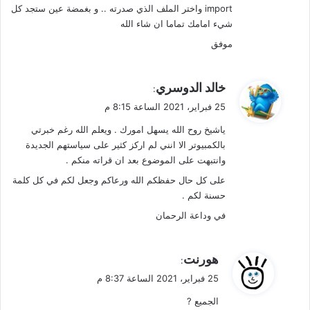
import واختر الملف الذي صدرته .. و بغمضة عين ستجد كل
شيء امامك تماما ان شاء الله
موفق
ي
خالد الدوسري
:
ق
25 فبراير، 2021 الساعة 8:15 م
و
ياشيخ روح الله يسهل امورك . ويعلم الله رغم خبرتي
ل
بالكمبيوتر الا انني لم اركز كثير على سياستهم الجديدة
وانتبهت على الموضوع بعد ان قراته منكم .
على كل حال حفظكم الله ورعاكم وجعل لكم في كل كلمة
حسنة لكم .
في وداعة الرحمان
ي
هورنت
:
ق
25 فبراير، 2021 الساعة 8:37 م
و
الجميع ?
ل