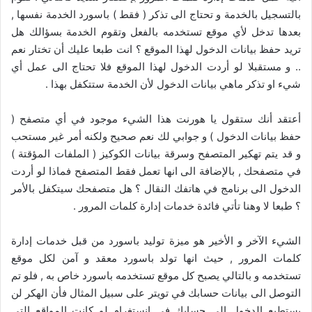
بالتسجيل بالخدمة و تحتاج الى تذكر ( فقط ) باسورد الخدمة نفسها ,
بعدها تدخل لأي موقع تستخدمه بالفعل وتقوم الخدمة بسؤالك هل
تريد حفظ بيانات الدخول لهذا الموقع ؟ انت طبعا عليك أن تختار نعم
.. و مستقبلا لو أردت الدخول لهذا الموقع فلا تحتاج الى عمل أي
شيء او تذكر ماهي بيانات الدخول لأن الخدمة ستتكفل بهذا .
أعتقد أنك ستقول يا هورنت هذا الشيء موجود في أي متصفح (
حفظ بيانات الدخول ) و جوابي لك نعم صحيح ولكنه أمر غير مستحب
و قد يتم تهكير المتصفح وسرقة بيانات الكوكيز ( الملفات المؤقتة )
في متصفحك , بالإضافة الى انها تعمل فقط المتصفح فماذا لو أردت
الدخول الى برنامج في هاتفك النقال ؟ هل متصفحك سيتكفل بالأمر
؟ طبعا لا وهنا تأتي فائدة خدمات إدارة كلمات المرور .
الشيء الآخر و الأخير هو ميزة توليد باسورد من قبل خدمات إدارة
كلمات المرور , حيث انها تولد باسورد معقد و آمن لكل موقع
تستخدمه و بالتالي يصبح كل موقع تستخدمه باسورد خاص به , فلو تم
التوصل الى بيانات حسابك في تويتر على سبيل المثال فأن الهكر لن
يستطيع الدخول الى حسابك في إنستغرام لو كانت المواقع التي