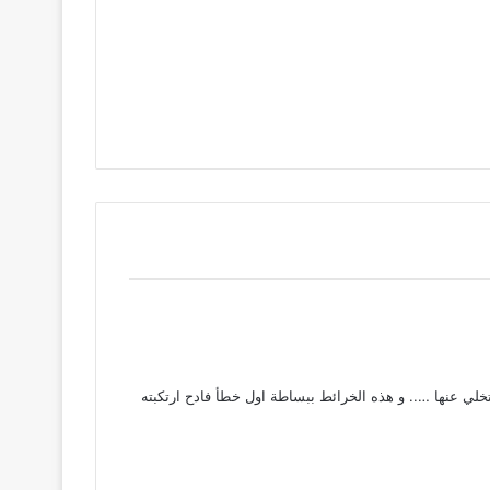
ي عنها ….. و هذه الخرائط ببساطة اول خطأ فادح ارتكبته