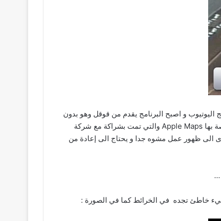
 اليوتيوب و اصبح البرنامج يقدم من قوقل وهو بدون
شك برنامج رائع و يتفوق على السابق بمراحل ، وكذلك لابد انك لاحظت ان ابل تخلت ايضا عن خرائط قوقل و عوضتها بخرائط خاصة بها Apple Maps والتي تمت بشراكة مع شركة
أدى الى ظهور عمل مشوه جدا و يحتاج الى إعادة من
…
 شيء خاطئ تجده في الخرائط كما في الصورة :