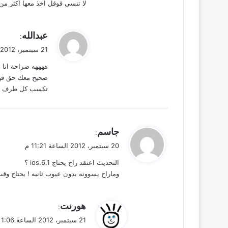
لا تنسى قوقل اخذ معها اكثر من
ي
عبدالله
:
ق
21 سبتمبر، 2012 الساعة 10:23 م
و
ههههه صراحة انا ا
ل
صحيح معك حق فهي 
تكسب كل طرف مل
ي
جاسم
:
ق
20 سبتمبر، 2012 الساعة 11:21 م
و
التحديث اعتقد راح يحتاج ios.6.1 ؟
ل
وماراح يسوونه بدون عيوب ثانيه ! يحتاج وقت
ي
هورنت
:
ق
21 سبتمبر، 2012 الساعة 1:06 ص
و