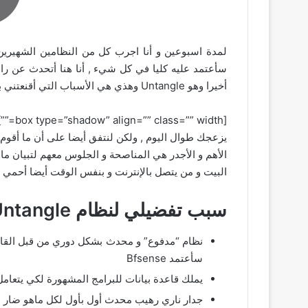
أخيرا وهو Untangle وهذي هي الأسباب التي أقنعتني به و فضلته عن الأكثر شهرة وهو Pfsense
[idth
يزعجك طوال اليوم , ولكن لنتفق أيضا على أن ما أقوم به
الأهم و الأجدر هي المناصحة و الجلوس معهم لتبيان م
البيت و من يتصل بالإنترنت و بنفس الوقت أيضا أحمي أجه
سبب تفضيلي لنظام Untangle
نظام “مدفوع” و محدث بشكل دوري من قبل القائمي
سأعتمد Bfsense
يملك قاعدة بيانات للبرامج المشهورة لكي يتعامل
جدار ناري رهيب محدث أول بأول لكل ماهو ضار ب