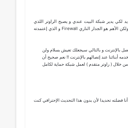
قر على واحد منهم لجعله النظام الجديد لكي يدير شبكة البيت عندي و يصبح الراوتر اللذي
سأعتمد عليه كليا في كل شيء , أنا هنا أتحدث عن راوتر وليس واي فاي لأن الواي فاي سيكون له نصيب كذلك في الموضوع ولكن الأهم هو الجدار الناري Firewall و الذي إعتمدته
 جهاز آخر لكي يتصل بالإنترنت و بالتالي سيجعلك تعيش بسلام ولن
ه أبنائنا عند إتصالهم بالإنترنت !! نعم صحيح أن
ن خلال ( راوتر متقدم ) لعمل شبكة حماية لكامل
ا فضلته تحديدا لأن بدون هذا التحديث الإحترافي كنت