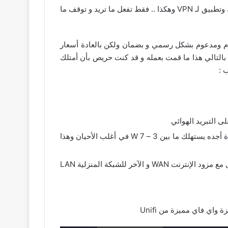
سهل نسبيا عن Pfsense و يعتمد تقريبا نفس فكرة الهاتف و التطبيقات المثبتة عليه , تطبيق للجدار الناري و تطبيق للترفك وتطبيق لـ VPN وهكذا .. فقط تفعل ما تريد و توقف ما
ه النظام ومدعوم بشكل رسمي و بضمان ولكن بالعادة أسعار
و بالتالي هذا ما قمت بعمله و قد كنت حريص بأن أمتلك
 :
ى التبريد الهوائي
يأتي بمعالج الجيل السابع Core i3 من فئة الـ U قليلة الإستهلاك للطاقة و هذا المعالج بحد أقصى يستهلك 15W ولكن بالعادة أجده يستهلك ما بين 3 – 7 W في أغلب الأحيان وهذا
اي فاي مميزة من Unifi