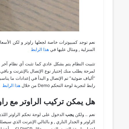
نعم توجد كمبيوترات خاصة لجعلها راوتر و لكن الأس
المنزلية , ومثال عليها في
هذا الرابط
لمرحة يطلب منك إختيار نوع الإتصال بالإنترنت و باق
رابط لتجربة لوحة التحكم Demo من خلال
هذا الرابط
هل يمكن تركيب الراوتر مع راوتر 
نعم .. ولكن
يجب
الدخول على لوحة تحكم الراوتر اللذي
الراوتر و الجدار الناري , و بالتالي الإنترنت الذي سي
إختيار طريقة التزود بالنت من خلال DHCP لكي يأخذ الإنترنت من رواتر LTE أو أي راوتر أخر تستخدمه .