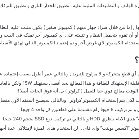
تخدام نظامها , إما من خلال شراء جهاز منهم ( كمبيوتر صغير ) يكون مثبت علي
 أو أن تقوم بتحميل النظام و تثبيته على أي كمبيوتر أخر تملكه في البيت 
دام الكمبيوتر لأي غرض آخر و تم إعتماد الكمبيوتر التالي لهذي الآسباب
أي قطع متحركة و لا مراوح للتبريد , وبالتالي عمر أطول بسبب إعتماده عل
وقت معالج قوي جدا للعمل ( كراوتر ) بل أنه فوق الحاجة أصلا !!
وتر “أكسس بوينت” واي فاي .. لن أستخدم هذي الميزة لإمتلاكي عدة أجهزة و