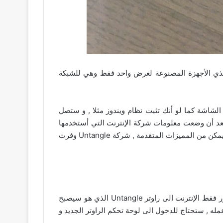
 هذي الأجهزة المصنوعة لغرض واحد فقط وهي للشبكة
اع منه بشكل عادي و إتباع ما يظهر على الشاشة كما لو أنك تثبت نظام ويندوز مثلا , و ستصل
 بعد أن وضعت معلومات شركة الإنترنت التي أستخدمها
“ألياف ضوئية” تم الإتصال و البدأ في إعدادات ما يناسبني و يناسب إستخدامي , و لوحة تحكم النظام جدا متقدمة و مليئة بكل ما يمكن من المميزات المتقدمة , شركة Untangle وفرت
لكي يمرر فقط الإنترنت الى راوتر Untangle الذي هو سيصبح
عمله , ستحتاج للدخول الى لوحة تحكم الراوتر الجديد و