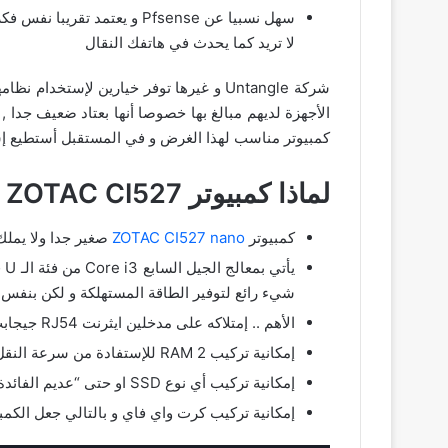
لا تريد كما يحدث في هاتفك النقال
شركة Untangle و غيرها توفر خيارين لإس
الأجهزة لديهم مبالغ بها خصوصا أنها بعتاد ضعيف جدا ,
كمبيوتر مناسب لهذا الغرض و في المستقبل أستطيع إستخ
لماذا كمبيوتر ZOTAC CI527 ؟
كمبيوتر
ZOTAC CI527 nano
صغير جدا ولا يملك 
شيء رائع لتوفير الطاقة المستهلكة و لكن بنفس ال
الأهم .. إمتلاكه على مدخلين ايثرنت RJ54 جيجابت لكي يتم إستخدام الكمبيوتر كراوتر , وبالتالي سيصبح المنفذ الأول متصل مع مزود الإنترنت WAN و الآخر للشبكة المنزلية LAN
إمكانية تركيب 2 RAM للإستفادة من سرعة النقل و تم تركيب 8 جيجا رام مقسمة على قطعتين كل واحد 4 جيجا
إمكانية تركيب أي نوع SSD او حتى “عديم الفائدة” هذي الأيام بنظري HDD و بالتالي تم تركيب نوع SSD بحجم 240 جيجا
إمكانية تركيب كرت واي فاي و بالتالي جعل الكمبي