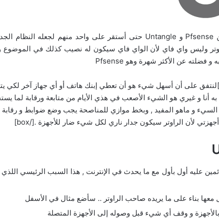
لمدة اسبوعين و أنا اجرب كل من النظامين الشهيرين Pfsense و Untangle حتى أست
box type=”shadow” align=”” class=”” w=””]لنتفق على أن أسهل شيء هو أن تعطي إبنك هاتف أو أي
 أنا و غيري هو الشيء الأصعب في هذي الأيام من متابعة ورقابة لما يستخدم
ا السيء و ماهو المفيد , وبخط موازي للمناصحة يجب وضع ضوابط و رقابة م
زتي لأن الراوتر سيكون جدار ناري لكل شيء ضار للأجهزة .[/box]
ن عليه أول بأول مع ما يحدث في الإنترنت , هذا السبب الرئيسي اللذي أن
 معها بناء على ما يريده صاحب الراوتر .. سأضع مثال في الأسفل
الأجهزة و وقف أي شيء قبل وصوله إلى الأجهزة المتصلة