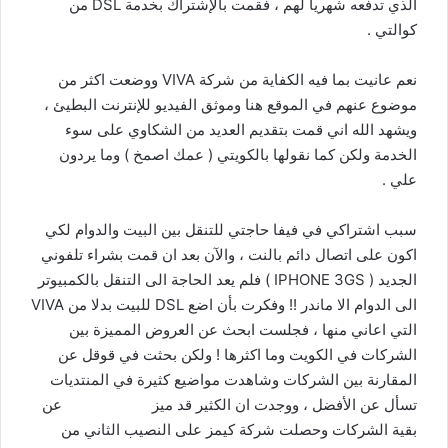
الذي تدفعه شهريا لهم ، فقمت بالإشتراك بخدمة DSL من
كوالتي .
نعم عانيت بما فيه الكفاية من شركة VIVA ووضعت اكثر من
موضوع عنهم في الموقع هنا وموثق الفيديو للإنترنت البطيئ ،
ويشهد الله اني قمت بتقديم العديد من الشكاوي على سوء
الخدمة ولكن كما نقولها بالكويتي ( عمك اصمخ ) وما يردون
علي .
سبب اشتراكي في فيفا حاجتي للتنقل بين البيت والدوام لكي
اكون على اتصال دائم بالنت ، والآن بعد ان قمت بشراء تلفوني
الجديد ( IPHONE 3GS ) فلم يعد الحاجة الى التنقل بالكمبيوتر
الى الدوام الا ماندر !! وفكرت بأن اضع DSL للبيت بدلا من VIVA
التي اعاني منها ، فجلست ابحث عن العروض المميزة بين
الشركات في الكويت وما اكثرها ! ولكن بحثت في قوقل عن
المقارنة بين الشركات وشاهدت مواضيع كثيرة في المنتديات
تسأل عن الأفضل ، ووجدت ان الكثير قد ميز
شركة كوالتي
عن
بقية الشركات وحصلت شركة كيمز على النصيب الثاني من