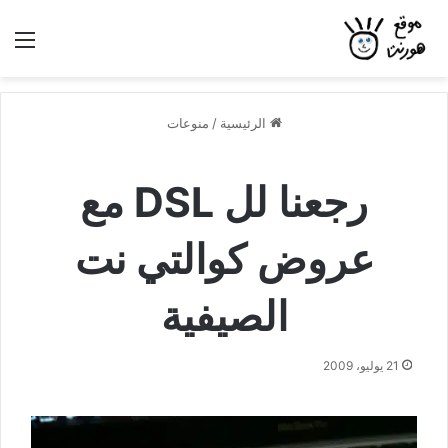
بحث عن
الق
الرئيسية
/
منوعات
رجعنا لل DSL مع
عروض كوالتي نت
الصيفية
21 يوليو، 2009