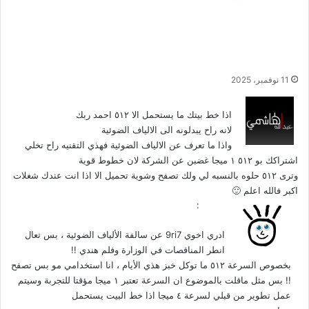
محطات بنزين الكويت العالمية تفتح في
الكويت اخيرا Q8 Gas Station
11 نوفمبر، 2025
2009 الساعة 5:26 ص
اذا خط بيتك ما يستحمل الا ٥١٢ احمد ربك
لانه راح يبدلونه الى الالياف الضوئية
واذا ما تعرف عن الالياف الضوئية فهذي التقنيه راح تخلي
اشتراكك بو ٥١٢ ١ ميجا غضبن عن الشركة لان خطوط قوية
وترى ٥١٢ حلوه بالنسبه لي ولك تصفح وشوية تحميل الا اذا انت عندك شغلات
اكبر فالله اعلم 🙂
ي
هورنت
:
ق
21 يوليو، 2009 الساعة 5:35 ص
و
ادري اخوي 9ri7 عن سالفة الألياف الضوئية ، بس تعال
ل
انطر المناقصات في الوزارة وفلم هندي !!
بخصوص السرعة ٥١٢ ما توكل خبز هذي الأيام ، انا استخدامي مو بس تصفح
!! بس مثل ماقلت بالموضوع ان السرعة تعتبر ١ ميجا مؤقتا للتجربة وسيتم
عمل تطوير من قبلي لسرعة ٤ ميجا اذا خط البيت يستحمل