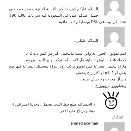
ق
3 أغسطس، 2010 الساعة 7:36 ص
و
السلام عليكم كيف حالكم بالنسبة للانترنت بصراحه بطيئ
ل
حيييل عندكم عندنا في السعودية فيه سرعات عااليه 90%
عندنا كل بيت في DSL ويعطيكم الف عافيه
ي
ABo_NaSHi
:
ق
2 سبتمبر، 2010 الساعة 10:00 م
و
السلام عليكم ..
ل
انتم تقولون الحين انه واير البيت مايتحمل اكثر من كليو بات 512
كلامك غلط .. ليش :: مايتحمل لانه .. لما تركب واير البيت بروحه …
ماراح يتحمل السرعة بس لوووو تركب روتر ..راح يسحبلك السرعة كلها صح
يعني لو 1 mb او اكثر راح يتحمل
واسأل مجرب ولا تسأل طبيب
وتقبلوووو مرووووري
ي
هورنت
:
ق
2 سبتمبر، 2010 الساعة 10:02 م
و
لا الحمد لله طلع خط البيت يتحمل ، وحاليا اشتراكي 4
ل
ميجا ومرتاح على الاخر
اشكرك
ي
ahmad albrman
:
ق
11 مارس، 2011 الساعة 11:08 ص