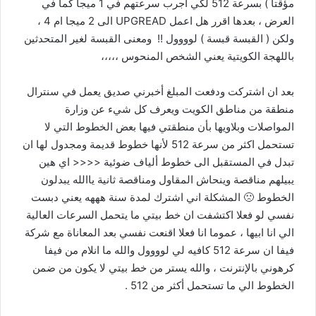
مؤقتا ) بسرعة 512 لكي اجرب سرعتهم في 1 ميجا كما في
العرض ، بعدها اقرر هل اعمل UPGREAD الى 2 ميجا ام 4 ،
ولكن ( القبسة قبسة ) لوووول !! ومعنى القبسة لغير المتحدثين
باللهجة الكويتية يعني الشخص المنحوس ،،،،،
بعد ان اشتركت ودفعت المبلغ أخبرني صديق يعمل في سنترال
منطقة من مناطق الكويت ويعرف كل شيء عن وزارة
المواصلات وبلاويها بأن منطقتي فيها بعض الخطوط التي لا
تستحمل اكثر من سرعة 512 لأنها خطوط قديمة ومجدول لها ان
تبدل في المستقبل الى خطوط ألياف ضوئية <<<< اي هين
يبيلهم مناقصة وينحاش المقاول ومناقصة ثانية ياالله يبدلون
الخطوط 🙁 المشكلة اني اشترك لمدة سنة هههه يعني دبست
نفسي لو فعلا اكتشفت ان خط بيتي ما يتحمل السرعات العالية
الي انا ابيها ، عموما انا فعلا اقنعت نفسي بعد المعاناة مع شركة
فيفا ان سرعة 512 كافيه لي لوووول والله ما انلام من فيفا
كرهوني بالإنترنت ، والله يستر من خط بيتي لا يكون من ضمن
الخطوط الي ما تستحمل أكثر من 512 .