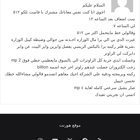
و
السلام عليكم
ل
اخوي انا كنت نفس معاناتك مشترك با فاست تلكو ٥١٢
ست اضعاف بعد الساعه ١٢
لي الساعه ٧
وقالولي خط مايتحمل اكثر من ٥١٢
غيرت الدي بي الي برا مال الوزاره اخـذته من حوالي وضبطة كيبل الوزارة
،شرية فلتر ركبته برا بالبكس الريسي يفصل وايرين واير البيت عن واير
دايركت لي الراوتر
وغسلت ايدي جربة كل الراوترات الي بالسوق مايعطيني خطي فوق 2 mp
رحت الكتروزان حصلت عندهم راوتر اخر حبه اسمه billion
ركبته وبرمجته ودقية علي الشركة اجيك معاهم انصدمو قالولي مشاءالله خطك
تحسن حيييل
صار يشيل سرعتي كامله لغاية ٤ mp
اتمنى ان تجربتي تفيدك
موقع هورنت