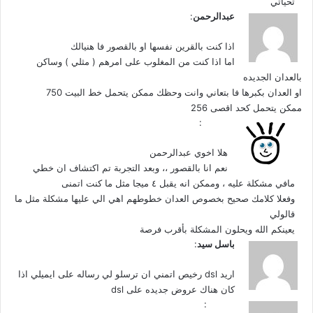
تحياتي
ي
عبدالرحمن
:
1 أغسطس، 2009 الساعة 2:29 م
ق
و
اذا كنت بالقرين نفسها او بالقصور فا هنيالك
ل
اما اذا كنت من المغلوب على امرهم ( مثلي ) وساكن
بالعدان الجديده
او العدان بكبرها فا بتعاني وانت وحظك ممكن يتحمل خط البيت 750
ممكن يتحمل كحد اقصى 256
ي
هورنت
:
1 أغسطس، 2009 الساعة 10:51 م
ق
و
هلا اخوي عبدالرحمن
ل
نعم انا بالقصور ،، وبعد التجربة تم اكتشاف ان خطي
مافي مشكلة عليه ، وممكن انه يقبل ٤ ميجا مثل ما كنت اتمنى
وفعلا كلامك صحيح بخصوص العدان خطوطهم اهي الي عليها مشكلة مثل ما
قالولي
يعينكم الله ويحلون المشكلة بأقرب فرصة
ي
باسل سيد
:
ق
24 فبراير، 2010 الساعة 4:24 م
و
اريد dsl رخيص اتمني ان ترسلو لي رساله على ايميلي اذا
ل
كان هناك عروض جديده على dsl
ي
عاشقها
: