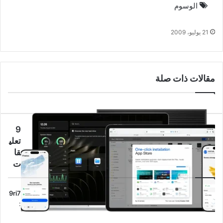
الوسوم
الكويت
انترنت
21 يوليو، 2009
مقالات ذات صلة
‫9
تعلي
قا
ت
ي
9ri7
:
ق
و
21
ترقية السيرفر إلى نظام ZimaOS