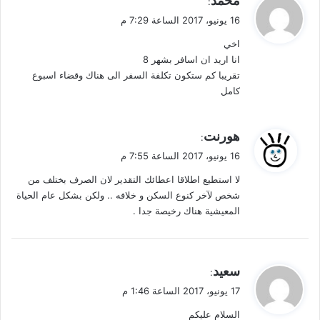
محمد
:
ق
16 يونيو، 2017 الساعة 7:29 م
و
اخي
ل
انا اريد ان اسافر بشهر 8
تقريبا كم ستكون تكلفة السفر الى هناك وقضاء اسبوع
كامل
ي
هورنت
:
ق
16 يونيو، 2017 الساعة 7:55 م
و
لا استطيع اطلاقا اعطائك التقدير لان الصرف بختلف من
ل
شخص لآخر كنوع السكن و خلافه .. ولكن بشكل عام الحياة
المعيشية هناك رخيصة جدا .
ي
سعيد
:
ق
17 يونيو، 2017 الساعة 1:46 م
و
السلام عليكم
ل