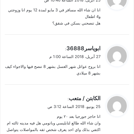
و
انا ان شاء الله مسافر في 3 مايو لمدة 12 يوم انا وزوجتي
ل
و4 اطفال
هل تنصحني بسكن في شقق؟
ي
ابوياسر36888
:
ق
27 أبريل، 2018 الساعة 1:00 م
و
انا بروح عوائل شهر العسل بشهر 8 تنصح فيها والاجواء كيف
ل
بشهر 8 ميلادي
ي
الكابتن / متعب
:
ق
25 يونيو، 2018 الساعة 3:12 ص
و
انا حاجز جورجيا بعد ٢٠ يوم
ل
وان شاء الله طالع لتابليسي وباتومي هل فيه مدينه ثالثه ام
اكتفي بذلك واي احد يعرف شخص ثقه بالمواصلات يتواصل