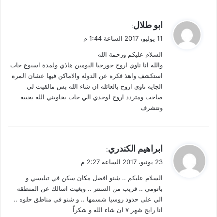
ي
ابو طلال
:
ق
11 يوليو، 2017 الساعة 1:44 م
و
السلام عليكم ورحمة الله
ل
والله انا ناوي اروح جورجيا اليومين هاذي ولمدة اسبوع حاب
استكشف واهذ فكره عن الدوله والاماكن فيها عشان المره
الجايه ناوي اروح بالعائله ان شاء الله بس مالقيت لي
صاحب ومتردد اروح لوحدي الي حاب يخاويني الله يحييه
ونتشرف
ي
ابراهيم الكندري
:
ق
23 يونيو، 2017 الساعة 2:27 م
و
السلام عليكم .. شنو افضل مكان سكن في تبليسي و
ل
باتومي .. قريب من السنتر .. وبغيت اسالك عن المنطقه
الي على حدود روسيا شسمها .. و شنو في مناطق حلوه ..
انا رايح شهر ٧ ان شاء الله و شكراً