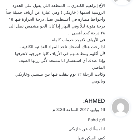
الأخ إبراهيم الكندري … المنطقة اللي يقول على الحدود
ل
الروسية اسمها ( خازبكي ) وهي عبارة عن أرياف جميلة جداً
وأجواءها ممتازه في أغسطس تصل درجة الحرارة فيها ١٥
درجة مئوية ليلاً وفي النهار إذا كان الجو مشمس تصل الى
٢٨ درجة كحد أقصى ..
في الأرياف لاتوجد خدمات كاملة
اذا رحت هناك أنصحك تاخذ المواد الغذائية الكافيه ..
لأن أكلهم ومطاعمهم في الأرياف كلها جورجية لانعرفها
وإذا عندك أي استفسار انا مستعد لأَنِّي زرتها الصيف
الماضي
وكانت الرحلة ١٢ يوم تنقلت فيها بين تبليسي وخازبكي
وباتومي
ي
AHMED
:
ق
16 يوليو، 2017 الساعة 3:36 م
و
الاخ Fahd
ل
انا بسألك عن خازبكي
كيف السكن فيها