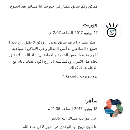
ممكن رقم سائق ممتاز في جورجيا انا مسافر بعد اسبوع
ي
هورنت
:
ق
17 يونيو، 2017 الساعة 2:07 م
و
اعتذر منك لا اعرف سائق محدد .. ولكن لا تقلق راح تجد (
ل
جميع ) السائقين بدأ من المطار و في الاماكن السياحية
كلهم يقدموا نفس الخدمة و الامانة ان شاء الله .. لا تقلق
تجاه هذا الامر .. وبالمناسبة انا راح اكون بعدك بايام مع
العائلة هناك كذلك
تروح وترجع بالسلامة ?
ي
ساهر
:
ق
18 يونيو، 2017 الساعة 11:35 م
و
اخي هورنت مساك الله بالخير
ل
انا ناوي اروح لها الوحدي في شهر 8 ان شاء الله