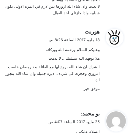
لا تعبت وان شاء الله ازورها بس لازم في المره الاولى تكون
شبابيه واذا جازتلي آخذ العيال
ي
هورنت
:
ق
18 مايو، 2017 الساعة 8:26 ص
و
وعليكم السلام ورحمة الله وبركاته
ل
هلا بوفهد الله يسلمك .. لا ندمت
ابشرك ان شاء الله بروح لها مع العائلة بعد رمضان خلصت
امروري وحجزت كل شيء .. ديرة جميلة وان شاء الله بتجوز
لك
موفق خير
ي
بو محمد
:
ق
25 مايو، 2017 الساعة 4:07 ص
و
السلام عليكم ،
ل