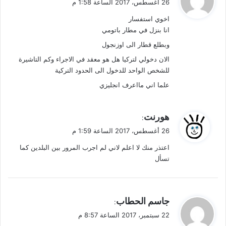
26 أغسطس، 2017 الساعة 1:58 م
و
اخوي استفسار
ل
انا بنزل في مطار باتومي
وبطلع قطار الى اوزنجول
الان دخولي لتركيا هل هو معقد في الاجراء وكم التاشيرة
للشخص الواحد للدخول الى الحدود التركية
علما اني مااعرف انجليزي
ي
هورنت
:
ق
26 أغسطس، 2017 الساعة 1:59 م
و
اعتذر منك لا اعلم لاني لم اجرب المرور بين البلدين كما
ل
تسأل
ي
جاسم الحطاب
:
ق
22 سبتمبر، 2017 الساعة 8:57 م
و