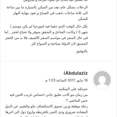
الرحلات بشكل عام تبعد من السكن بالسيارة ما بين ساعة
الى ثلاثة ساعات نذهب في الصباح و نعود بنهاية النهار
للسكن
بكل حال الوقت الذي ذهبنا فيه لجورجيا لم يكن موسم (
شهر 5 ) وكانت الفنادق و الشقق متوفر ولا تحتاج لحجز , اما
في حال السفر في مواسم السفر كالصيف فلا بد من الحجز
المسبق لان الدولة سياحية و السواح كثر
بالتوفيق
ي
iAbdulaziz
:
ق
16 مايو، 2017 الساعة 1:23 م
و
حمدلله على السلامه
ل
من زمان مو كاتب تعليق جاني احساس غريب الحين فيه
حنين للماضي ?
رحلة موفقة وزين تسوي الاستكشاف حلو والتغيير عن الدول
المعتاده ضروري ودي اكسر بالخريطه واروح دول الي اخرها