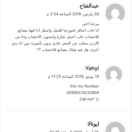
ي
عبدالفتاح
:
ق
28 مارس، 2018 الساعة 2:54 م
و
مرحبا اخي
ل
انا حاب اسافر لجورجيا للعمل واسئل اذا فيها مصانع
للاخشاب حاب اعمل تجارة واستورد الاخشاب وانا من
الاردن سئلت عن الحجز عادي بدون تأشيرة بس انا بدي
اعرف هل فيه هناك مصانع للاخشاب ؟؟
ي
Yahyi
:
ق
19 يونيو، 2018 الساعة 11:25 م
و
this my Number
ل
00995574232894
(( *Call me
ي
ايوتالا
:
ق
25 أبريل، 2018 الساعة 10:46 ص