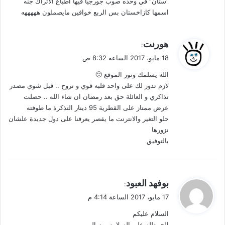
“ستان” في وحده صوب جورجيا فيها اطباع الاتراك جنه
اسمها كازاخستان بس الربع خوافين مايصملون هههههه
ي
هورنت
:
ق
18 مايو، 2017 الساعة 8:32 ص
و
الله يسلمك ونور الموقع 🙂
ل
لازم تدور لك على واحد قلبه قوي و تروح .. قبل شوي مصدر
تذاكري و العائلة حق بعد رمضان ان شاء الله .. حصلت
عرض ممتاز على القطرية 95 دينار التذكرة ما طوفته
حلو التغير والانترنت ما يقصر يعرفنا على دول جديدة علشان
نزورها
بالتوفيق
ي
بوفهد العبود
:
ق
17 مايو، 2017 الساعة 4:14 م
و
السلام عليكم
ل
الحمدلله على السلامه بوسالم