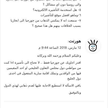
والى روسيا دون اي مشاكل ؟
٥- هل استخدمة التأشيره الالكترونيه؟
٦-وماهو افضل موقع للتأشيرات
٧- سمعت انه لا يمكنني الذهاب من جورجيا الى ابخازيا
بسبب الخلافات بينهم هل هذا صحيح ؟
ي
هورنت
:
ق
12 مارس، 2018 الساعة 9:44 م
و
وعليكم السلام ورحمه الله وبركاته
ل
اقدر اجاوبك عن جورجيا فقط .. لا تحتاج الى تأشيرة اءا كنت
من مواطني دول مجلس التعاون الخليجي او احد المقيمين
فيها من الوافدين وتملك اقامة سارية المفعول في احدى
دول الخليج
باقي الاسألة لا استطيع الاجابة عليها لعدم ذهابي لهذي الدول
وبالتوفيق