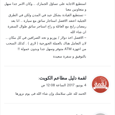
استطيع الاجابة على تساؤل الجمارك .. وكان الامر جدا سهل
و متعاونين معنا
– تستطيع القيادة بشكل جيد في المدن ولكن في الطرق
الجبلية اعتقد الافضل استاجار سائق مع سيارة .. انا بعد
رمضان رايح مع العائلة و راح استاجر سائق طوال السفرة
ان شاء الله
– الافضل اخذ دولار / يوريو و تجد الصرافين في كل مكان ..
لان التعامل هناك بالعملة الجورجية ( لاري ) . كذلك السحب
من اجهزة ATM متوفر وسهل جدا وبدون عمولة !!
بالتوفيق و سفرة سعيدة
ي
لقمة دليل مطاعم الكويت
:
ق
4 يونيو، 2017 الساعة 12:08 ص
و
الحمد لله على سلامتك وإن شاء الله فى يوم نزورها
ل
ي