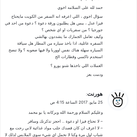
حمد لله على السلامه اخوي
سؤال اخوي ، اللي اعرفه انه السفر من الكويت مايحتاج
فيزا عدل ، ببس هل يطلبون ورقة دعوة ؟ دعوة من احد في
جورجيا ؟ من سفريات او اي شخص ؟
وكيف تعامل الجمارك ما يشددون بهالشي
السفره عائلية، اذا باخذ سياره من المطار هل سياقة
السياره سهلة هناك نفس اووربا ولا فيها صعوبه ؟ ولا تنصح
استخدم تاكسي وقطارات الخ
العملات اللي ناخذها شنو يورو ؟
ودمت بعز
ي
هورنت
:
ق
25 مايو، 2017 الساعة 4:15 ص
و
وعليكم السلام ورحمة الله وبركاته يا بو محمد
ل
– لا تحتاج فيزا او دعوة .. احجز تذكرتك وسافر
– لا اعرف ان كان قصدك جلب مواد غذائية لاني رحت مع
شباب اول مرة وكنا لا نحمل اي شيء سوى الملابس لذلك لا