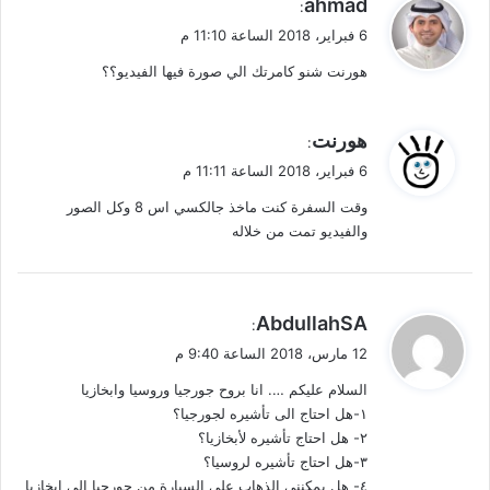
ahmad
:
ق
6 فبراير، 2018 الساعة 11:10 م
و
هورنت شنو كامرتك الي صورة فيها الفيديو؟؟
ل
ي
هورنت
:
ق
6 فبراير، 2018 الساعة 11:11 م
و
وقت السفرة كنت ماخذ جالكسي اس 8 وكل الصور
ل
والفيديو تمت من خلاله
ي
AbdullahSA
:
ق
12 مارس، 2018 الساعة 9:40 م
و
السلام عليكم …. انا بروح جورجيا وروسيا وابخازيا
ل
١-هل احتاج الى تأشيره لجورجيا؟
٢- هل احتاج تأشيره لأبخازيا؟
٣-هل احتاج تأشيره لروسيا؟
٤- هل يمكنني الذهاب على السيارة من جورجيا الى ابخازيا