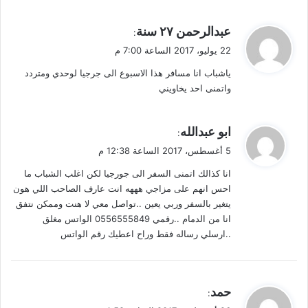
ي
عبدالرحمن ٢٧ سنة
:
ق
22 يوليو، 2017 الساعة 7:00 م
و
ياشباب انا مسافر هذا الاسبوع الى جرجيا لوحدي ومتردد
ل
واتمنى احد يخاويني
ي
ابو عبدالله
:
ق
5 أغسطس، 2017 الساعة 12:38 م
و
انا كذالك اتمنى السفر الى جورجيا لكن اغلب الشباب ما
ل
احس انهم على مزاجي هههه انت عارف الصاحب اللي هون
يتغير بالسفر وربي يعين ..تواصل معي لا هنت وممكن نتفق
انا من الدمام ..رقمي 0556555849 الواتس مغلق
..ارسلي رساله فقط وراح اعطيك رقم الواتس
ي
حمد
:
ق