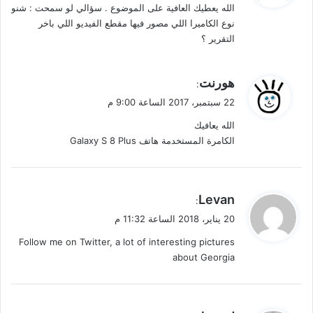
الله يعطيك العافية على الموضوع . سؤالي لو سمحت : شنو
ل
نوع الكاميرا اللي مصور فيها مقطع الفيديو اللي باخر
التقرير ؟
ي
هورنت
:
ق
22 سبتمبر، 2017 الساعة 9:00 م
و
الله يعافيك
ل
الكامرة المستخدمة هاتف Galaxy S 8 Plus
ي
Levan
:
ق
20 يناير، 2018 الساعة 11:32 م
و
Follow me on Twitter, a lot of interesting pictures
ل
about Georgia
ي