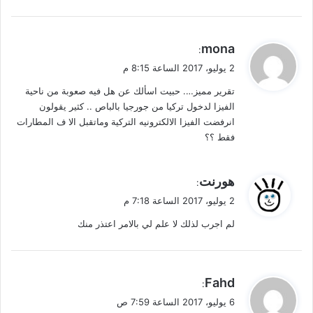
ي
mona
:
ق
2 يوليو، 2017 الساعة 8:15 م
و
تقرير مميز…. حبيت اسألك عن هل فيه صعوبة من ناحية
ل
الفيزا لدخول تركيا من جورجيا بالباص .. كثير يقولون
انرفضت الفيزا الالكترونيه التركية وماتقبل الا ف المطارات
فقط ؟؟
ي
هورنت
:
ق
2 يوليو، 2017 الساعة 7:18 م
و
لم اجرب لذلك لا علم لي بالامر اعتذر منك
ل
ي
Fahd
:
ق
6 يوليو، 2017 الساعة 7:59 ص
و