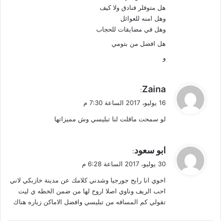
هل متوفلر فنادق ولا كيف
وهل امنه للعوائل
وهل في مضايقات للحجاب
هل افضل من بتومي
و
ي
Zaina
:
ق
16 يوليو، 2017 الساعة 7:30 م
و
لو سمحت ماقلت لنا تبليسي وش مميزاتها
ل
ي
ابو سعود
:
ق
30 يوليو، 2017 الساعة 6:28 م
و
اخوي انا رايح جورجيا وشدني كلامك عن مدينة خازبكي لاني
ل
احب الريف وناوي اصلا اروح لها من ضمن الخطه ي ليت
تقولي كم المسافه من تبليسي وافضل الاماكن زياره هناك