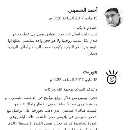
ي
أحمد الحسيني
:
ق
15 مايو، 2017 الساعة 8:20 ص
و
السلام عليكم
ل
كنت حابب اسأل عن حجز الفنادق يعني هل عملت حجز
فندق لكل مدينة روحتها ولا هو حجز واحد بتبليسي تطلع اول
اليوم وترد آخر النهار ، وكيف نظمت الرحلة وأماكن الزيارة .
وشكراً
ي
هورنت
:
ق
15 مايو، 2017 الساعة 4:25 م
و
وعليكم السلام ورحمة الله وبركاته
ل
حجزنا يومين من خلال موقع بوكينج في العاصمة تبليسي .. و
مدينة باتومي تبعد 5 ساعات في القطار ولذلك لابد من
المبيت هناك !! صديقي الذي ذهب لجورجيا على تواصل مع
شخص جورجي في باتومي حجز لنا شقة لثلاث ايام , وفي
العودة للعاصمة كنا قد حجزنا نفس الفندق ( مسبقا ) الذي
كنا نسكن فيه فكان كل شيء مرتب و مدروس