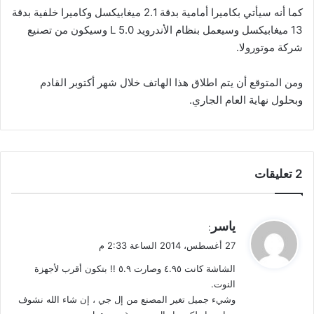
كما أنه سيأتي بكاميرا أمامية بدقة 2.1 ميغابيكسل وكاميرا خلفية بدقة
13 ميغابيكسل وسيعمل بنظام الأندرويد 5.0 L وسيكون من تصنيع
شركة موتورولا.
ومن المتوقع أن يتم اطلاق هذا الهاتف خلال شهر أكتوبر القادم
وبحلول نهاية العام الجاري.
‫2 تعليقات
ي
ياسر
:
ق
27 أغسطس، 2014 الساعة 2:33 م
و
الشاشة كانت ٤.٩٥ وصارت ٥.٩ !! بتكون أقرب لأجهزة
ل
النوت.
وشيء جميل تغير المصنع من إل جي ، إن شاء الله نشوف