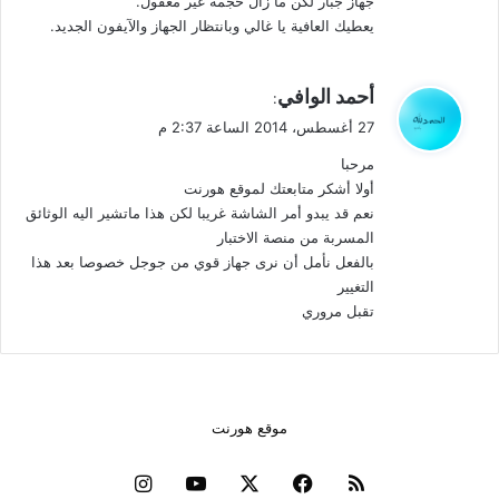
جهاز جبار لكن ما زال حجمه غير معقول.
يعطيك العافية يا غالي وبانتظار الجهاز والآيفون الجديد.
ي
أحمد الوافي
:
ق
27 أغسطس، 2014 الساعة 2:37 م
و
مرحبا
ل
أولا أشكر متابعتك لموقع هورنت
نعم قد يبدو أمر الشاشة غريبا لكن هذا ماتشير اليه الوثائق
المسربة من منصة الاختبار
بالفعل نأمل أن نرى جهاز قوي من جوجل خصوصا بعد هذا
التغيير
تقبل مروري
موقع هورنت
ملخص
فيسبوك
‫X
‫YouTube
انستقرام