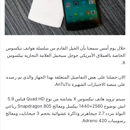
خلال يوم أمس سمعنا بأن الجيل القادم من سلسلة هواتف نيكسوس
الخاصة بالعملاق الأمريكي جوجل سيحمل العلامة التجارية نيكسوس
X.
الان حصلنا على بعض التفاصيل المتعلقة بهذا الجهاز والذي تم رصده
على منصة الاختبارات الشهيرة AnTuTu.
سيتم تزويد هاتف نيكسوس X بشاشة من نوع Quad HD قياس 5.9
انش بوضوح 2560×1440 بيكسل ومعالج Snapdragon 805 رباعي
النواة بتردد 2.7 جيجاهرتز وذاكرة عشوائية بحجم 3 جيجابايت ومعالج
رسوميات Adreno 420.