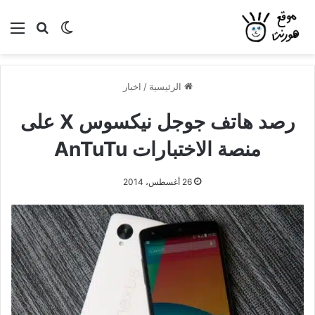
بحث عن
الوضع المظلم
الق
الرئيسية
/
اخبار
رصد هاتف جوجل نيكسوس X على
منصة الاختبارات AnTuTu
26 أغسطس، 2014