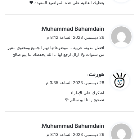
يعطيك العافية على هذه المواضيع المفيدة ❤️
ل
ي
Muhammad Bahamdain
:
ق
26 ديسمبر، 2023 الساعة 8:12 م
و
افضل مدونة عربية .. موضوعاتها تهم الجميع ومحتوى متنيز
ل
من سنوات ولا ازال ارجع لها .. الله يحفظك لنا يبو صالح
ي
هورنت
:
ق
28 ديسمبر، 2023 الساعة 3:35 م
و
اشكرك على الإطراء
ل
تصحيح , انا ابو سالم 🌹
ي
Muhammad Bahamdain
:
ق
26 ديسمبر، 2023 الساعة 8:13 م
و