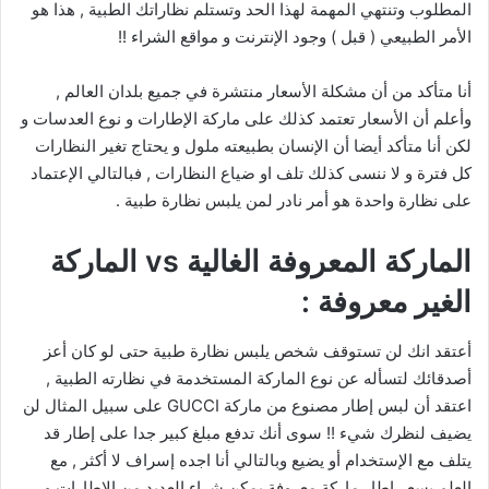
المطلوب وتنتهي المهمة لهذا الحد وتستلم نظاراتك الطبية , هذا هو
الأمر الطبيعي ( قبل ) وجود الإنترنت و مواقع الشراء !!
أنا متأكد من أن مشكلة الأسعار منتشرة في جميع بلدان العالم ,
وأعلم أن الأسعار تعتمد كذلك على ماركة الإطارات و نوع العدسات و
لكن أنا متأكد أيضا أن الإنسان بطبيعته ملول و يحتاج تغير النظارات
كل فترة و لا ننسى كذلك تلف او ضياع النظارات , فبالتالي الإعتماد
على نظارة واحدة هو أمر نادر لمن يلبس نظارة طبية .
الماركة المعروفة الغالية vs الماركة
الغير معروفة :
أعتقد انك لن تستوقف شخص يلبس نظارة طبية حتى لو كان أعز
أصدقائك لتسأله عن نوع الماركة المستخدمة في نظارته الطبية ,
اعتقد أن لبس إطار مصنوع من ماركة GUCCI على سبيل المثال لن
يضيف لنظرك شيء !! سوى أنك تدفع مبلغ كبير جدا على إطار قد
يتلف مع الإستخدام أو يضيع وبالتالي أنا اجده إسراف لا أكثر , مع
العلم بسعر إطار ماركة معروفة يمكن شراء العديد من الإطارات و