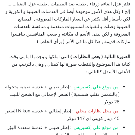
فلتر عزل اضاءة زرقاء , طبقة ضد البصمات , طبقة عزل الضباب …
إلخ ) وكل هذي الأمور موجودة أيضا في العدسات الصينية و الكورية و
لكن بأسعار أقل بكثير عن أسعار الماركات المعروفة , المصانع
الصينية وصلت بالتقنيات لمستويات متقدمة و منافسة للعدسات
المعروفة و لكن يبقى الأسم له مكانته و صعب المنافسين ينافسوا
ماركات قديمة , هذا كل ما في الأمر ( برأي الخاص ) .
الصورة التالية ( بعض النظارات )
التي املكها و وجدتها امامي وقت
كتابة هذا الموضوع والتقطت صورة لها كمثال , وهي بالترتيب من
الأعلى للأسفل كالتالي :
من موقع علي إكسبريس
: إطار صيني + عدسة صينية متحولة
( بالشمس تقلب شمسية ) السعر الإجمالي مع الشحن للبيت
25 دولار
من محل نظارات محلي
: إطار إيطالي + عدسة Nikon السعر
45 دينار كويتي اي 147 دولار
من موقع علي إكسبريس
: إطار صيني + عدسة متعددة البؤر
السعر الإجمالي مع الشحن 45 دولار