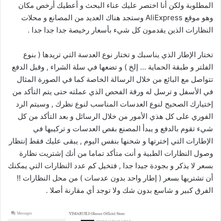
المطلوبة ولكن أنا اختصر عليك عناء البحث و أعطيك أرخص مكان
وهو موقع AliExpress وستجد هناك العديد من المصانع و محلات
النظارات الذين يقدمون كل شيء بأسعار رخيصة جدا جدا جدا .
تختار الإطار الذي يناسبك و تختار نوع العدسة التي تريدها ( بنوع
الفلتر و طبقة الحماية … إلخ ) و تضعها في سلة الشراء , وقبل الدفع
تتواصل مع البائع من خلال الرسالة الخاصة كما في الصورة المثال
في الأسفل و ترسل له ورقة الفحص الذي عملته حتى يتم التأكد من
إختيارك الصحيح لنوع العدسات المناسب لنوع نظرك , وسيتم الرد
الفوري على كل هذي الأمور من خلال الرسائل و بعد التأكد من كل
شيء تقوم بالدفع و يبدأ المصنع بقص العدسات و تركيبها في
الإطارات التي إخترتها و شحنها بنفس اليوم , يبقى عليك فقط إنتظار
وصول النظارات الطبية و أنت متأكد تماما من أنك إشتريت نظارة
بسعر لا يذكر و بجودة جيدا جدا , فتخيل كم عدد النظارات التي يمكنك
أن تشتريها بسعر ( إطار واحد بدون عدسات ) من محل النظارات !!
الفرق كبير و شاسع بدون شك ولا توجد أي مقارنة أصلا .