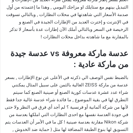
التبديل بينهم مع ستايلك او مزاجك اليومي , وهذا ما إعتمدته من أول
صدمة الأسعار التي شاهدتها في محلات النظارات , وبالتالي تسوقت
في الإنترنت و إخترت العديد من الإطارات الجيدة في الصنع و
الرخيصة في السعر وبالتالي أملك الآن إطارات عدة بأسعار لا تذكر
بالمقارنة مع ما شاهدته بداخل محلات النظارات !
عدسة ماركة معروفة vs عدسة جيدة
من ماركة عادية :
بالضبط نفس الوصف الي ذكرته في الأعلى عن نوع الإطارات , بسعر
عدسة من ماركة ZEISS الغالية بالثمن على سبيل المثال يمكنني
شراء عدد عشرة عدسات كورية الصنع أو صينية الصنع كما سيتم
التطرق لها في بقية الموضوع , ما فائدة شراء عدسة غالية جدا فقط
لأنها من شركة ألمانية أو فرنسية ؟ لم أجد أي فرق في النظر ولا حتى
في جودة العدسة نفسها مع احدى النظارات التي املكها بعدسة من
شركة Nikon مقارنة بعدسة صينية ! كل ما في الأمر أن العدسات يتم
التسويق لها بنوع الطبقة المضافة لها مثل ( حماية ضد الخدوش ,