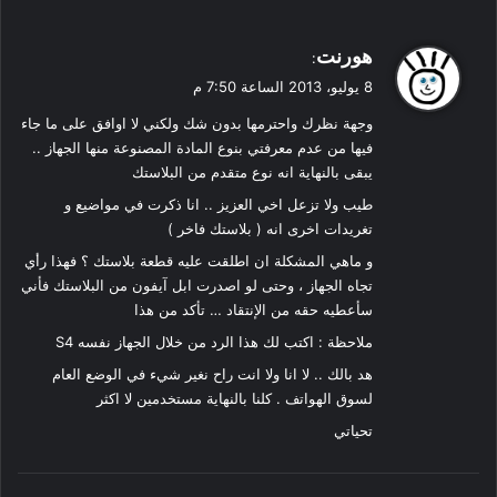
ي
هورنت
:
ق
8 يوليو، 2013 الساعة 7:50 م
و
وجهة نظرك واحترمها بدون شك ولكني لا اوافق على ما جاء
ل
فيها من عدم معرفتي بنوع المادة المصنوعة منها الجهاز ..
يبقى بالنهاية انه نوع متقدم من البلاستك
طيب ولا تزعل اخي العزيز .. انا ذكرت في مواضيع و
تغريدات اخرى انه ( بلاستك فاخر )
و ماهي المشكلة ان اطلقت عليه قطعة بلاستك ؟ فهذا رأي
تجاه الجهاز ، وحتى لو اصدرت ابل آيفون من البلاستك فأني
سأعطيه حقه من الإنتقاد … تأكد من هذا
ملاحظة : اكتب لك هذا الرد من خلال الجهاز نفسه S4
هد بالك .. لا انا ولا انت راح نغير شيء في الوضع العام
لسوق الهواتف . كلنا بالنهاية مستخدمين لا اكثر
تحياتي