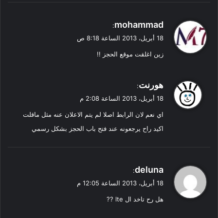
ي
mohammad
:
ق
18 أبريل، 2013 الساعة 8:18 ص
و
زين اغلقت موقع الحجز !!
ل
ي
هورنت
:
ق
18 أبريل، 2013 الساعة 2:08 م
و
اي نعم لان الرابط اصلا لم يتم الاعلان عنه مثل ماقلت
ل
اكيد راح يرجعونه عند فتح باب الحجز بشكل رسمي
ي
deluna
:
ق
18 أبريل، 2013 الساعة 12:05 م
و
هل رح تاخد ال lte ??
ل