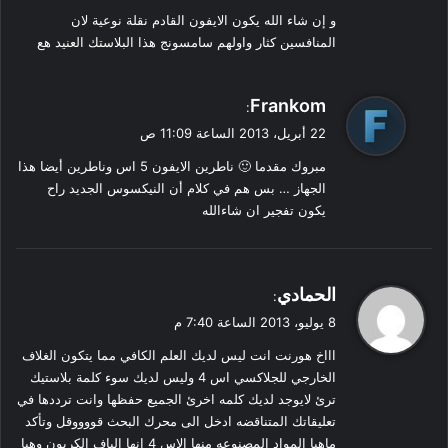
و إن شاء الله يكون الايفون القادم نقلة نوعية لان
المنافسين كثار واولهم سامسونج هذا البلاستك العنيد هع
ي
Frankom
:
ق
22 أبريل، 2013 الساعة 11:09 ص
و
مبروك مقدما 🙂 ناطرين الايفون 5 اس وناطرين أيضا هذا
ل
الجهاز … بس هم في كلام أن النيكسوس الجديد راح
يكون تفجير ان شاءالله
ي
الحمادي
:
ق
8 يوليو، 2013 الساعة 7:40 م
و
اااخ هورنت انت ليس لديك العلم الكافي مما يتكون الغلاف
ل
الخارجي للجلاكسي اس 4 وليس لديك سوء كلمة بلاستيك
ترئ لايوجد لديك كلمه اخرئ الجميع حفظها وانت ترددها في
تعليقاتك المتناقضه ادخل الى محرك البحث قووووقل وتأكد
ماهيا المواد المصنوعه منها الاس 4 انها الياف الكربون وهيا