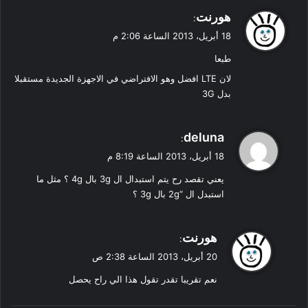
ي
هورنت
:
ق
18 أبريل، 2013 الساعة 2:06 م
و
طبعا
ل
لان LTE افضل وهو الافتراضي في الاجهزة الجديدة مستقبلا
بدل 3G
ي
deluna
:
ق
18 أبريل، 2013 الساعة 8:19 م
و
يعني تقصد رح يتم استبدال ال 3g بال 4g ؟ مثل ما
ل
استبدل ال “2g بال 3g ؟
ي
هورنت
:
ق
20 أبريل، 2013 الساعة 2:38 ص
و
نعم تقريبا تقدر تقول هذا الي راح يحصل
ل