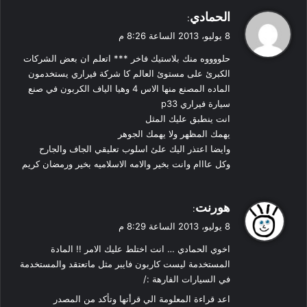
ي
الحمادي
:
ق
8 يوليو، 2013 الساعة 8:26 م
و
حلووووه منك بلاستيك فاخر *** اتعلم ان بعض الشركات
ل
الكبرئ على مستوئ العالم كا شركة فيراري يستخدمون
الماده المصنع منها الاس 4 وهيا الياف الكربون في صنع
سيارة فيراري p33
انت ينطبق عليك المثل
يهمك المظهر ولا يهمك الجوهر
وايضا اعتذر اليك علئ اسلوب تعليقي الجاف والجارح
وكل عااام وانت بخير والامه الاسلاميه بخير ورمضان كريم
ي
هورنت
:
ق
8 يوليو، 2013 الساعة 8:29 م
و
اخوي الحمادي … انت اختلط عليك الامر !! المادة
ل
المستخدمة ليست كاربون فايبر مثل ماتعتقد والمستخدمة
في السيارات الفارهة :/
اعد قراءة المعلومة الي قرأتها وتأكد من المصدر