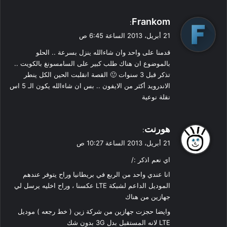
ي
Frankom
:
ق
21 أبريل، 2013 الساعة 6:45 ص
و
قدمنا على واحد وان شاءالله ينزل بسرعة .. الحلو
ل
بالموضوع ان هناك طلب كبير على السامسونغ بالكويت ..
تذكر قبل 3 سنوات 🙂 القصة انقلبت الحين الكل ينطر
الاندرويد أكثر من الايفون .. بس ان شاءالله يكون الـ 5 اس
نقلة نوعية
ي
هورنت
:
ق
21 أبريل، 2013 الساعة 10:27 ص
و
اي نعم اذكر :/
ل
انا عندي واحد من الربع في بريطانيا وراح يتوفر عندهم
الموديل الداعم لشبكة LTE عكسنا ، وراح اخليه يرسل لي
جهازين من هناك
وايضا حجزت جهازين من شركة زين ( خط رجعه ) موديل
LTE لانه المستقبل بدل 3G بدون شك