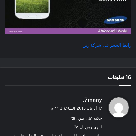
رابط الحجز في شركة زين
‫16 تعليقات
ي
7many
:
ق
17 أبريل، 2013 الساعة 4:13 م
و
حلاته على طول lte
ل
انتهى زمن ال 3g
بهاتف ٢٠٠٠ و البابطين راح ينزل ال lte بالبدايه على حسب