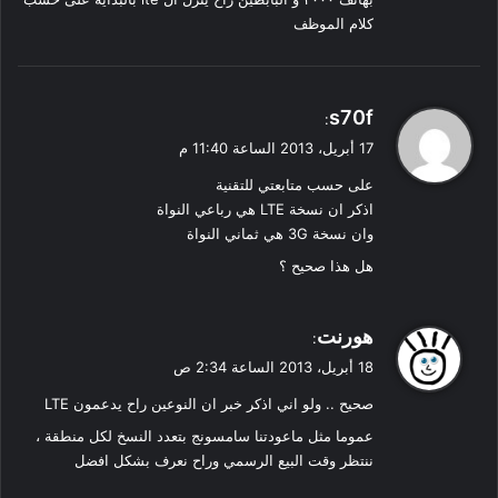
كلام الموظف
ي
s70f
:
ق
17 أبريل، 2013 الساعة 11:40 م
و
على حسب متابعتي للتقنية
ل
اذكر ان نسخة LTE هي رباعي النواة
وان نسخة 3G هي ثماني النواة
هل هذا صحيح ؟
ي
هورنت
:
ق
18 أبريل، 2013 الساعة 2:34 ص
و
صحيح .. ولو اني اذكر خبر ان النوعين راح يدعمون LTE
ل
عموما مثل ماعودتنا سامسونج بتعدد النسخ لكل منطقة ،
ننتظر وقت البيع الرسمي وراح نعرف بشكل افضل