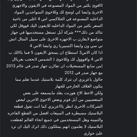
اااقوئ بكثير من المواد المصنوعه في الايفون والاجهزئ
الاخرئ وايضا كي اوضح لك وللاخوئ المتواجدين المواد
الداخليه المصنوعه في الجلاكسي اس 4 اغلى من ناحية
السعر بكثير من المواد الداخليه للايفون اليك قووقل لكي
تتاكد من ذلك*** شركة آبل تستغل مستخدميها في جهاز
متواضع لايقارن ب الاجهزه الاخرئ على سبيل المثال اتش
تي سي ون وايضا اكسبيريا زي وايضا الاس 4
اذا كان الاس3 استطاع ان يسحق الايفون 5 فما بااالك ب
الاس 4 واقووول لك وللاخوئ ( الشمس لاتحجب بغرباال
)من سابع المستحيلات ان تقاارن جهاز صدر في عاام 2013
مع جهاز صدر في 2012
حااول ياعزيزي ان تترك كلمة بلاستيك عندما تعلم مما
يتكون الغلاف الخارجي للجهاز
ولكن الاحظ الاخ هورنت يقلد مايسمعه على بعض
المتعصبيين من آبل فونز وبعض الاخوئ الاخرين لبعض
الشركاات الاخرئ انظر ياااعزيزي كما انت تقول قطعة
البلاستيك مسيطره في المبيعات افضل من القطع الفاخره
والثمينه وهل المستخدمين في جميع انحاء العالم لقطعت
البلاستيك لا يعلمون انهم يمتلكون ذلك اترك اليك ان ترد
علئ حواري