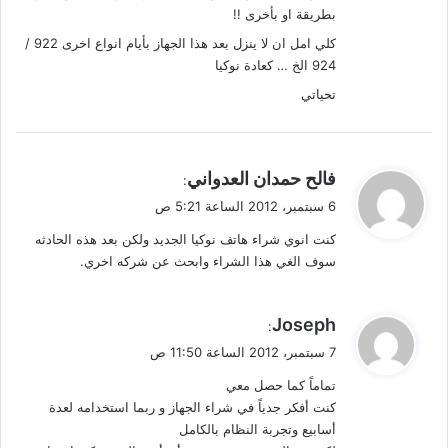
بطريقة او بأخرى !!
كلي امل ان لا ينزل بعد هذا الجهاز بأيام انواع اخرى 922 /
924 الخ … كعادة نوكيا
تحياتي
ي
فالح حمدان العدواني
:
ق
6 سبتمبر، 2012 الساعة 5:21 ص
و
كنت انوي شراء هاتف نوكيا الجديد ولكن بعد هذه الحادثه
ل
سوف الغي هذا الشراء وابحث عن شركه اخري.
ي
Joseph
:
ق
7 سبتمبر، 2012 الساعة 11:50 ص
و
تماماً كما حصل معي
ل
كنت أفكر جدياً في شراء الجهاز و ربما استخدامه لعدة
أسابيع وتجربة النظام بالكامل