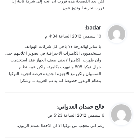
لكن بعد الفضيحة هذه قررت أن أتجه إلى شركة ثانية إن
قررت تجربة الوندوز فون
ي
badar
:
ق
10 سبتمبر، 2012 الساعة 4:34 م
و
يا ساتر لهالدرجة ؟؟ ياخي كل شركات الهواتف
ل
يستخدموون الكاميرات الاحترافية في تصوير اعلانتهم حتى
وان ظهرت الكاميرا لايعني ضعف الجهاز فقد استخدمت
جوال نوكيا 808 وانبهرت بكامرته ولكن عيبه نظام
السمبيان ولكن مع الاجهزة الجديدة فرصة لتجربة النوكيا
بنظام الوندوز خصوصا انه يدعم العربية … وشكرا
ي
فالح حمدان العدواني
:
ق
6 سبتمبر، 2012 الساعة 5:23 ص
و
رغم اني معجب من نوكيا الا ان الاخطا تصدم الزبون.
ل