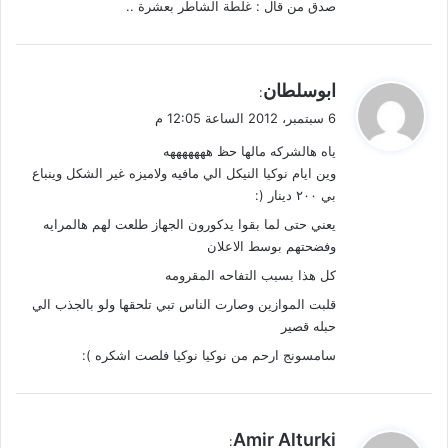
صدق من قال : غلطة الشاطر بعشرة ..
ي
ابوسلطان
:
ق
6 سبتمبر، 2012 الساعة 12:05 م
و
ياه هالشركه مالها حظ هههههههه
ل
وين ايام نوكيا النيكل الي مافيه ولاميزه غير الشكل وينباع
بي ٢٠٠ دينار (:
يعني حتى لما بقوا يدكورون الجهاز طلعت لهم هالمرايه
وفضحتهم بوسط الاعلان
كل هذا بسبب التفاحه المقرومه
قلبت الموازين وصارت الناس تبي تلحقها ولو بالجذب الي
حبله قصير
سامسونج ارحم من نوكيا نوكيا فلصت اشكره ):
ي
Amir Alturki
: