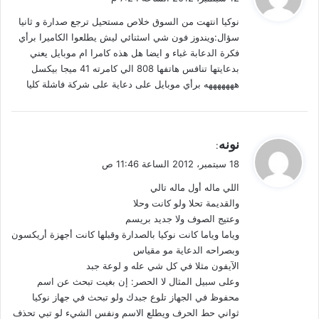
و
نوكيا انتهت من السوق خلاص مستحيل ترجع صدارة و ثانيا
ل
سؤال:ويندوز فون شي اسثنائي ليش يطلعوا الكاميرا برأي
فكرة الدعابة غباء و ايضا هل هذه كامرا ام موبايل يعني
بدعايتها تنافس هاتفها 808 الي كامرته 41 ميجا بيكسل
هههههههه برأي موبايل على دعاية على شركة فاشلة كليا
ي
نونه
:
ق
18 سبتمبر، 2012 الساعة 11:46 ص
و
اللي ماله أول ماله تالي
ل
والقديمة تحلا ولو كانت وحلا
وعتيج الصوف ولا جديد بريسم
وياما وياما كانت نوكيا بالصدارة وقبلها كانت أجهزة أريكسون
وبصراحه الدعاية مو مقياس
الآيفون مثلا في كل شي عله و لوعة جبد
وعلى سبيل المثال لا الحصر: إن بغيت تبحث عن اسم
محفوظ في الجهاز تلوع جبدك ولو تبحث في جهاز نوكيا
ثواني حط الحرف ويطلع الاسم ونفس الشيء لو تبي تحذف