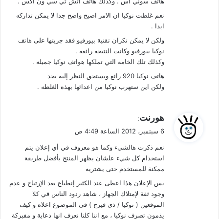
هاتف سوني اس . وكذلك هاتف اتش تي سي ون اكس .
نعم غلطت نوكيا ان الامر اصبح واضح جدا لا يمكن تداركه
ابدا .
ولكن لا يمكن نكران تقنية بيورفيو فقد جربتها على هاتف
نوكيا بيورفيو وكانت النتيجه رائعه .
وكذلك تلك الخامه التي تملكها هواتف نوكيا جميله .
هاتف نوكيا 920 رائع ويستحق النظر إليه بجد
ولكن اين ستهرب نوكيا من اعدائها بهذه الغلطه .
ي
هورنت
:
ق
6 سبتمبر، 2012 الساعة 4:49 ص
و
نعم ذكرت هالشيء وكما هو معروف في أي إعلان يتم
ل
استخدام كل شيء علشان يظهر المنتج بأفضل طريقة
ممكنة للمستخدم حتى يشتريه
بس الإعلان هذا اعطى عند الكثير إنطباع بعد الإرتياح و عدم
وجود ثقة لإمتلاك الجهاز ، شاهد ردود الناس في كلا
الموقعين ( نوكيا / ذي فيرج ) في الموضوع اعلاه و كيف
يذمون تصرف نوكيا ، مع اننا كلنا نعرف انها دعاية و مفبركة