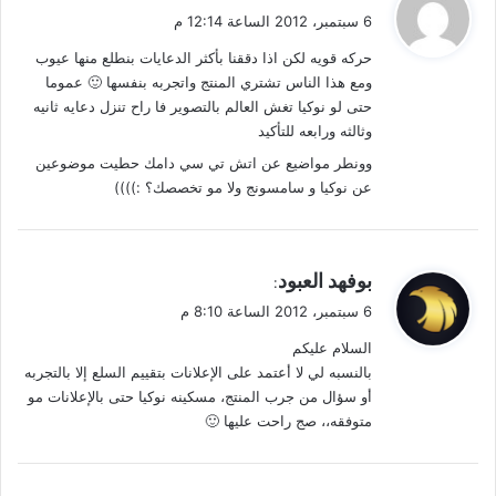
ق
6 سبتمبر، 2012 الساعة 12:14 م
و
حركه قويه لكن اذا دققنا بأكثر الدعايات بنطلع منها عيوب
ل
ومع هذا الناس تشتري المنتج واتجربه بنفسها 🙂 عموما
حتى لو نوكيا تغش العالم بالتصوير فا راح تنزل دعايه ثانيه
وثالثه ورابعه للتأكيد
وونطر مواضيع عن اتش تي سي دامك حطيت موضوعين
عن نوكيا و سامسونج ولا مو تخصصك؟ :))))
ي
بوفهد العبود
:
ق
6 سبتمبر، 2012 الساعة 8:10 م
و
السلام عليكم
ل
بالنسبه لي لا أعتمد على الإعلانات بتقييم السلع إلا بالتجربه
أو سؤال من جرب المنتج، مسكينه نوكيا حتى بالإعلانات مو
متوفقه،، صج راحت عليها 🙂