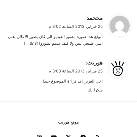
ي
مححمد
:
ق
25 فبراير، 2013 الساعة 3:02 م
و
اتوقع هدا صورة مصور الفيديو الي كان يصور الاعلان يعني
ل
اشي طبيعي يبين ولا كيف بدهم يصوروا الاعلان!!
ي
هورنت
:
ق
25 فبراير، 2013 الساعة 3:03 م
و
اخي العزيز اعد قراءة الموضوع جيدا
ل
شكرا لك
موقع هورنت
ملخص
فيسبوك
‫X
‫YouTube
انستقرام