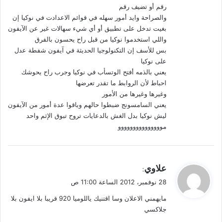
رقم أو تضيف رقم
والصراحة وايد أمور سهله في قوائم الاعدادت في نوكيا إن
بغيت تدخل على تطبيق أو أي شيء سهالات غير عن الآيفون
واللي استخدموا نوكيا من قبل راح يحسون بالفرق
بس للأسف إن التكنولوجيا الحديثة في آيفون شفطة عدل
على نوكيا
يعني بالذمه أفتح الوتسأب في نوكيا وجرب راح يحوشك
احباط لأن الروابط ما تقدر تعرضها
وغيرها وغيرها من الأمور
يعني السامسونج ضبطوا حالهم وباقوا عدة أمور من الآيفون
ليش نوكيا بدل الغش بالدعايات تروح تبوق الإثم واحد
مووووووووووووووو
ي
علاوي
:
ق
28 نوفمبر، 2012 الساعة 11:00 ص
و
مايهمني الاعلان وسا اقتنيك ياللوميا 920 قريبا بلا ايفون بلا
ل
جلاكسي