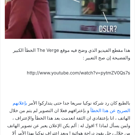
هذا مقطع الفيديو الذي وضح فيه موقع The Verge الخطأ الكبير
والفضيحة إن صح التعبير :
http://www.youtube.com/watch?v=pytmZV0Qs7s
بالطبع كان رد شركة نوكيا سريعا جدا حتى يتداركوا الأمر
بإعلانهم
الصريح عن هذا الخطأ
و بإعترافهم فعلا ان التصوير لم يتم من خلال
الهاتف ، انا بإعتقادي ان الثقة انعدمت بعد هذا الخطأ والإعتراف ،
ولمن يسأل لماذا ؟ اقول له : ألم يكن الإعلان يعبر عن تصوير الهاتف
من خلال رجل يقود دراجة هوائية ! وبعد اعتراف نوكيا بهذا الأمر ألا