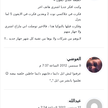
ل
وكنت افكر جديا اشتري هاتف اخر
فكرت في جلاكسي نوت 2 وبعدين فكرت في الايفون 5 لما
ينزل
وفكرت قبلها بالنوكيا هذا ، فالاخير توصلت اني ماراح اشتري
ولا جهاز منهم
لابوهم من شركات ولا بوها من تقنية كل شهر جهاز جديد ..!!
ي
العوضي
:
ق
9 سبتمبر، 2012 الساعة 7:37 م
و
عرفتوا ليش ابل دايما دعايتهم دايما حاطين خلفيه بيضه 😉
ل
تعلموا يابشر من ابل ^_^
ي
عبدالله
:
ق
12 سبتمبر، 2012 الساعة 7:24 م