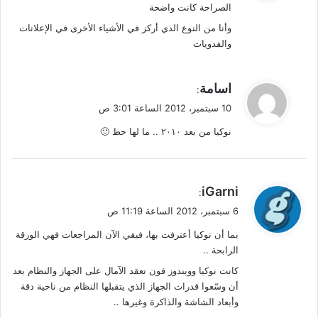
الصراحة كانت واضحة
ل
وأنا من النوع الذي أركز في الأشياء الأخرى في الإعلانات
والفدويات
ي
اسامة
:
ق
10 سبتمبر، 2012 الساعة 3:01 ص
و
نوكيا من بعد ٢٠١٠ .. ما لها حظ 🙂
ل
ي
iGarni
:
ق
6 سبتمبر، 2012 الساعة 11:19 ص
و
بما أن نوكيا أعترفت بها، فبقي الآن المراجعات فهي الورقة
ل
الرابحة ..
كانت نوكيا وويندوز فون تعقد الآمال على الجهاز والنظام بعد
أن وسّعوا قدرات الجهاز الذي يتقبلها النظام من ناحية دقة
وأبعاد الشاشة والذاكرة وغيرها ..