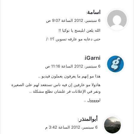
ي
اسامة
:
ق
6 سبتمبر، 2012 الساعة 9:07 ص
و
الله يلعن ابليسج يا نوكيا !!
ل
حتى دعايه مو عارفه تسوين ؟!! :/
ي
iGarni
:
ق
6 سبتمبر، 2012 الساعة 11:16 ص
و
هذا مو إنهم ما يعرفون يعملون فيديو ..
ل
هاذولا مو عارفين إن فيه ناس تستقعد لهم على الصغيرة
وتفر في الإعلانات فر علشان تطلع مشكلة ..
لووووول ..
ي
أبوالمنذر
:
ق
6 سبتمبر، 2012 الساعة 3:42 م
و