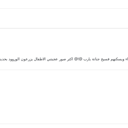
يسكنهم فسيح جناتة يارب @!@ اكثر صور عجبتني الاطفال يزرعون الوروود بحديقة البيت 