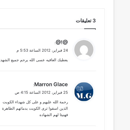
‫3 تعليقات
ي
@!@
:
ق
24 فبراير، 2012 الساعة 5:53 م
و
يعطيك العافيه عسى الله يرحم جميع الشهداء و
ل
ي
Marron Glace
:
ق
25 فبراير، 2012 الساعة 4:15 ص
و
رحمة الله عليهم و على كل شهداء الكويت
ل
الذين اسقوا ثرى الكويت بدمائهم الطاهرة
فهنيئا لهم الشهاده