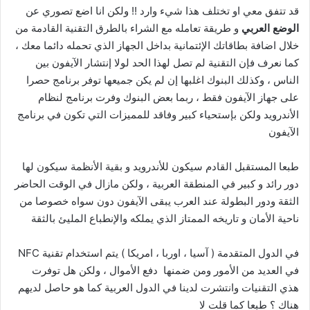
قد تتفق معي او تختلف هذا شيء وارد !! ولكن انا اضع تصوري عن
الوضع العربي
و طريقة تعامله مع الشراء بالطرق التقنية القادمة من
خلال اضافة بطاقاتك الإئتمانية بداخل الجهاز الذي تحمله دائما معك ،
كما نعرف فإن التقنية لم تصل لهذا الحد لولا إنتشار الآيفون بين
الناس ، وكذلك البنوك اغلبها إن لم يكن جميعها توفر برنامج حصرا
على جهاز الآيفون فقط ، ربما بعض البنوك وفرت برنامج لنظام
الأندرويد ولكن بإستحياء كبير وفاقد للمميزات التي تكون في برنامج
الآيفون
طبعا المستقبل القادم سيكون للأندرويد و بقية الأنظمة سيكون لها
دور رائد و كبير في المنطقة العربية ، ولكن مازال في الوقت الحاضر
الثقة ودور البطولة عند العرب يبقى الآيفون دون سواه خصوصا من
ناحية الأمان و تاريخه الممتاز الذي يملكه والإنطباع المليئ بالثقة
في الدول المتقدمة ( آسيا ، اوربا ، امريكا ) يتم استخدام تقنية NFC
في العديد من الأمور ومن ضمنها دفع الأموال ، ولكن هل توفرت
هذي التقنيات وانتشرت لدينا في الدول العربية كما هو حاصل لديهم
هناك ؟ طبعا كما قلت لا