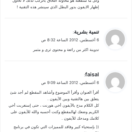
وكل ما ستفعله هو محاولة اللحاق بالركب لذلك لا تحاول
إظهار الايفون بدور البطل الذي سينشر هذه التقنية !
ي
تنمية بشرية
:
ق
6 أغسطس، 2012 الساعة 8:32 ص
و
تدوينة اكثر من رائعة و محتوى ثرى و مثمر
ل
ي
faisal
:
ق
6 أغسطس، 2012 الساعة 9:09 ص
و
أقرأ العنوان وأقرأ الموضوع وأشاهد المقطع لم أجد شئ
ل
يتعلق بين هالتقنية وبين الآيفون .
كل الكلام مدح بالآيفون أخي هورنت ، حتى إستغربت أخي
الكريم وضعك لهالمقطع وكنت أحسبه والله للآيفون على
كلامك ومدحك للآيفون .
(( بإستحياء كبير وفاقد للمميزات التي تكون في برنامج