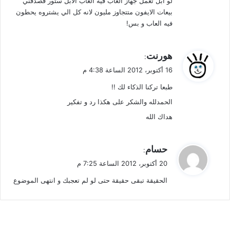
لو ابل تعمل جهاز العاب فيه العاب الابل ستور فصدقني
بيعات الايفون متتجاوز مليون لانه كل الي يشتروه يحطون
فيه العاب و بس!
ي
هورنت
:
ق
16 أكتوبر، 2012 الساعة 4:38 م
و
طبعا تركنا الذكاء لك !!
ل
الحمدلله والشكر على هكذا رد و تفكير
هداك الله
ي
حسام
:
ق
20 أكتوبر، 2012 الساعة 7:25 م
و
الحقيقة تبقى حقيقة حتى لو لم تعجبك و انتهى الموضوع
ل