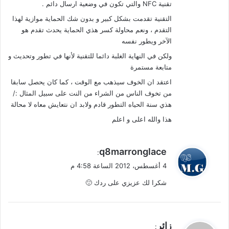
تقنية NFC والتي تكون في وضعية ارسال دائم .
التقنية تقدمت بشكل كبير و بدون شك الحماية موازية لهذا
التقدم ، ونعم محاولة كسر هذي الحماية يحدث تقدم هو
الآخر ويطور نفسه
ولكن في النهاية الغلبة دائما للتقنية لأنها في تطور وتحديث و
متابعة مستمرة
اعتقد ان الخوف سيذهب مع الوقت ، كما كان يحصل سابقا
من تخوف الناس من الشراء من النت على سبيل المثال :/
هذي سنة الحياه التطور قادم ولابد ان نتعايش معاه لا محالة
هذا والله اعلى و اعلم
ي
q8marronglace
:
ق
4 أغسطس، 2012 الساعة 4:58 م
و
شكرا لك عزيزي على ردك 🙂
ل
ي
زائر
: