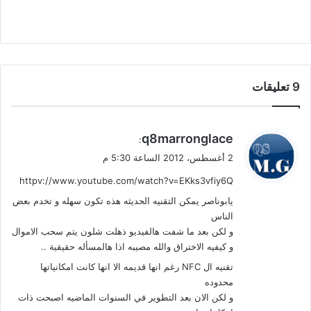
‫9 تعليقات
ي
q8marronglace
:
ق
2 أغسطس، 2012 الساعة 5:30 م
و
httpv://www.youtube.com/watch?v=EKks3vfiy6Q
ل
يابوناصر يمكن التقنيه الحديثه هذه تكون سهله و تخدم بعض
الناس
و لكن بعد ما شفت هالفيديو ذهلت شلون يتم سحب الاموال
و كيفيه الاختراق والله مصيبه اذا هالمسأله حقيقية ..
تقنيه ال NFC رغم انها قديمه الا انها كانت امكانياتها
محدوده
و لكن الان بعد التطوير في السنوات الماضيه اصبحت ذات