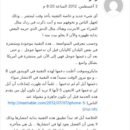
ق
3 أغسطس، 2012 الساعة 8:20 م
و
أي شيء جديد و خاصة التقنية يأخذ وقت لينتشر .. وذلك
ل
لجهل الناس و تخوفهم منه و أنت ذكرت في ردك مثال
الشراء من الانترنت وهناك مثال الدش الذي حرمه البعض
بداية ظهوره والآن لا يخلو بيت منه !
وحسب معرفتي المتواضعة .. هذه التقنية موجودة ومنتشرة
في بعض البلدان كاليابان قبل أن تدعمها جوجل .. و حتى
بعد أن دعمتها جوجل فهي إلى الآن غير منتشرة في أمريكا
بشكل واسع ..
مايكروسوفت أعلنت دعمها لهذه التقنية في الويندوز فون 8
.. و مع مرور الوقت ستبدأ هذه التقنية في الانتشار سواء
دعمتها أبل أم لم تدعمها .. علماً أنه ظهرت إشاعات أن أبل
لن تدعمها في الايفون 5 لأنها لا تريد أن تكون أول من يقدم
هذه الخدمة قبل أن تكون جاهزة و مقبولة عند
الناس(
http://mashable.com/2012/07/07/iphone-5-
)
no-nfc/
الخلاصة أبل قد تبدأ تطبيق هذه التقنية بداية انتشارها وذلك
لا يعني أن الفضل يعود لها في انتشارها .. بل هي متأخرة