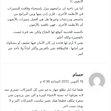
الآيفون ))
أما من ناحية إن برامجهم تنزل بإستحياء وفاقده للمميزات
في الأنظمه الأخرى ، قارن إذن بينها وبين البرامج من
ماسنجر ودردشات وغيرها هل هي أفضل مميزات بالآيفون
أم بالأنظمه الأخرى ، فهي ناقصه بالآيفون .
بالنسبه للخدمة أتوقع لها النجاح ولكن بعد فترة ليست
بالقصيرة والله أعلم .
يعني لا أرى لها فائدة إن كان الأمان فيها ضعيف أو مشكوك
في أمانها ، فالبطاقة تفي بالغرض وأكثر أماناً ولا تأخذ حيز
كبير .
ي
حسام
:
ق
16 أكتوبر، 2012 الساعة 4:36 م
و
طبعا لما ابل تطلع جهاز يدعم شي كل الشركات تشتري منه
ل
لانه يعرفوا انه نسبة الاغبياء كبيرة و الي بس يريدون شي
سعره مكلف فطبعا هيك يصير مكسب الشركات اكبر و لا
يوجد سبب اخر