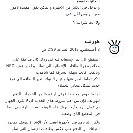
امكانيات اوسع
و تدخل في الكثير من الاجهزه و يمكن تكون مفيده لامور
معينه وليس لكل شي..
ولا انت شرايك ؟
ي
هورنت
:
ق
3 أغسطس، 2012 الساعة 2:39 ص
و
المقطع الي تم الإستعانه فيه في ردك كان صاعقة على
ل
ملاك بعض البطاقات الإئتمانية الي تملك بداخلها تقنية NFC
وبالفعل كانت سهلة السرقة كما شاهدت
اذكر تماما الخبر عنها و قيام البنوك بتغير البطاقة الى نوع
جديد بشكل مجاني للعملاء
اما بخصوص محفظة قوقل او غيرها من الخدمات الدفع
للهواتف فإن من اهم شروط هذي الخدمة ان لا يكون الجهاز
تم عمل ( روت / جيلبريك ) له !! وهو السبب الرئيسي ايضا
في المقطع الذي وضعته
ولكن البرنامج في الأجهزة افضل لأن الإشارة تتوقف بمجرد
انتهائك من الدفع على عكس بطاقات الإئتمان التي تملك