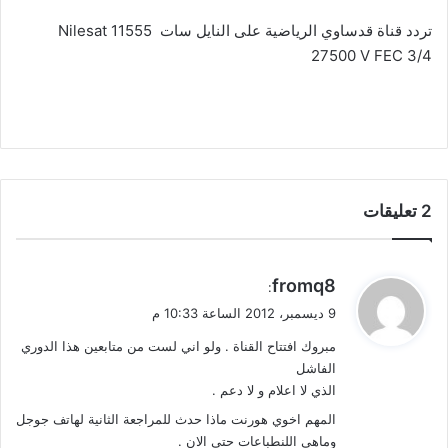
تردد قناة قدساوي الرياضية على النايل سات Nilesat 11555
27500 V FEC 3/4
‫2 تعليقات
ي
fromq8
:
ق
9 ديسمبر، 2012 الساعة 10:33 م
و
مبروك افتتاح القناة . ولو اني لست من متابعين هذا الدوري
ل
الفاشل
الذي لا اعلام و لا دعم .
المهم اخوي هورنت ماذا حدث للمراجعة الثانية لهاتف جوجل
وماهي اللنطباعات حتى الان .