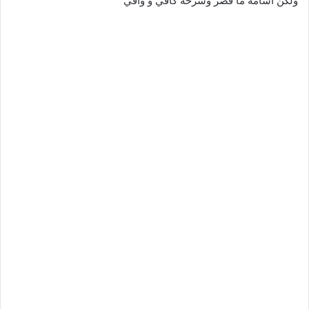
ولكن اسامة ما قصر وشرحه كافي و وافي