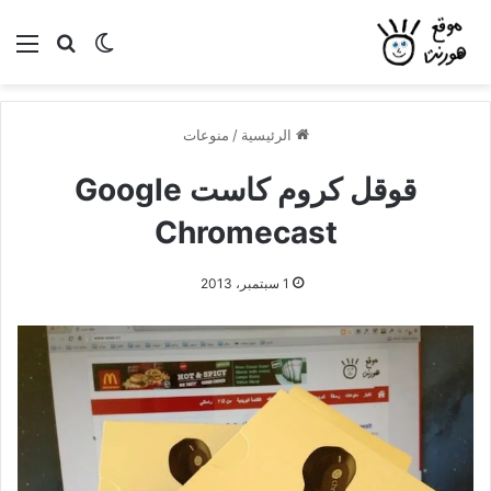
بحث عن
الوضع المظلم
الق
الرئيسية
/
منوعات
قوقل كروم كاست Google
Chromecast
1 سبتمبر، 2013