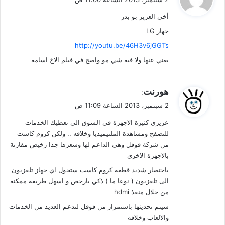
و
أخي العزيز بو بدر
ل
جهاز LG
http://youtu.be/46H3v6jGGTs
يعني عنها ولا فيه شي مو واضح في فيلم الاخ اسامه
ي
هورنت
:
ق
2 سبتمبر، 2013 الساعة 11:09 ص
و
عزيزي كثيرة الاجهزة في السوق الي تعطيك الخدمات
ل
للتصفح ومشاهدة الملتيميديا وخلافه .. ولكن كروم كاست
من شركة قوقل وهي الداعم لها وسعرها جدا رخيص مقارنة
بالاجهزة الاخري
باختصار شديد قطعة كروم كاست ستحول اي جهاز تلفزيون
الى تلفزيون ( نوعا ما ) ذكي بارخص و اسهل طريقة ممكنة
من خلال منفذ hdmi
سيتم تحديثها باستمرار من قوقل لتدعم العديد من الخدمات
والالعاب وخلافه