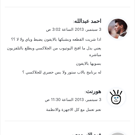
ي
احمد عبدالله
:
ق
3 سبتمبر، 2013 الساعة 3:02 ص
و
اذا شريت القطعه وبشبكها بالايفون يضبط وياي ولا لا ؟؟
ل
يعني بدل ما افتح اليوتيوب من الجلاكسي ويطلع بالتلفزيون
مباشره
بسويها بالايفون
له برنامج بالاب ستور ولا بس حصري للجلاكسي ؟
ي
هورنت
:
ق
3 سبتمبر، 2013 الساعة 11:30 ص
و
نعم تعمل مع كل الاجهزة والانظمة
ل
ي
فهد الاسعدي