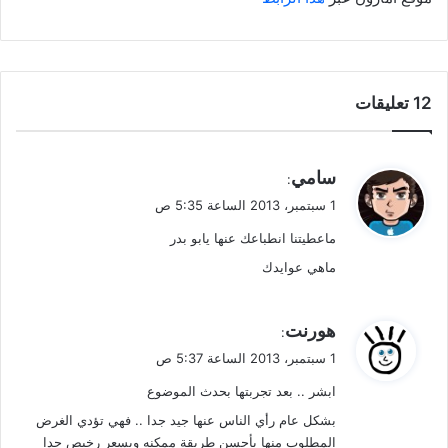
‫12 تعليقات
ي
سامي
:
ق
1 سبتمبر، 2013 الساعة 5:35 ص
و
ماعطيتنا انطباعك عنها يابو بدر
ل
ماهي عوايدك
ي
هورنت
:
ق
1 سبتمبر، 2013 الساعة 5:37 ص
و
ابشر .. بعد تجربتها بحدث الموضوع
ل
بشكل عام رأي الناس عنها جيد جدا .. فهي تؤدي الغرض
المطلوب منها بأحسن طريقة ممكنه وبسعر رخيص جدا