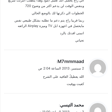
الي راح يحصل انك تعمل ابلود وهذا يتطلب انترنت سريع
وبنفس الوقت لن يدعم اكثر من وضوح 720
الخطوات الي ذكرتها لك بالوضع الحالي
ربما قريبا راح يتم دعم ما تطلبه بشكل طبيعي نفس
مايحصل في اجهزة ابل TV وميزة Airplay الرائعه
اتمنى افدتك بالرد
تحياتي
ي
M7mmmaad
:
ق
2 سبتمبر، 2013 الساعة 2:04 ص
و
الله يعطيكً العافيه على الشرح
ل
كفيت ووفيت
ي
محمد التيسي
:
ق
2 سبتمبر، 2013 الساعة 11:00 ص