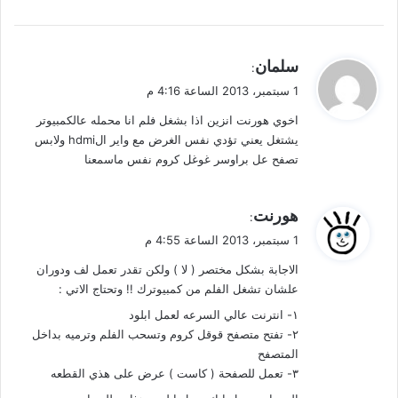
ي
سلمان
:
ق
1 سبتمبر، 2013 الساعة 4:16 م
و
اخوي هورنت انزين اذا بشغل فلم انا محمله عالكمبيوتر
ل
يشتغل يعني تؤدي نفس الغرض مع واير الhdmi ولابس
تصفح عل براوسر غوغل كروم نفس ماسمعنا
ي
هورنت
:
ق
1 سبتمبر، 2013 الساعة 4:55 م
و
الاجابة بشكل مختصر ( لا ) ولكن تقدر تعمل لف ودوران
ل
علشان تشغل الفلم من كمبيوترك !! وتحتاج الاتي :
١- انترنت عالي السرعه لعمل ابلود
٢- تفتح متصفح قوقل كروم وتسحب الفلم وترميه بداخل
المتصفح
٣- تعمل للصفحة ( كاست ) عرض على هذي القطعه