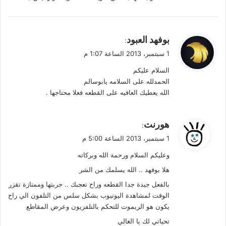
ي
بوفهد العبود
:
ق
1 سبتمبر، 2013 الساعة 1:07 م
و
السلام عليكم
ل
الحمدلله على السلامه يابوسالم
الله يعطيك العافيه على القطعه فعلا محتاجها .
ي
هورنت
:
ق
1 سبتمبر، 2013 الساعة 5:00 م
و
وعليكم السلام ورحمة الله وبركاته
ل
هلا بوفهد .. الله يسلمك من الشر
بالفعل جيدة جدا القطعه وراح تعجبك .. جربتها وممتازة تقزر
الوقت لمشاهدة اليوتيوب بشكل سلس من التلفون الي راح
يكون هو الريموت للتحكم بالتلفزيون وعرض المقاطع
تحياتي لك يا الغالي