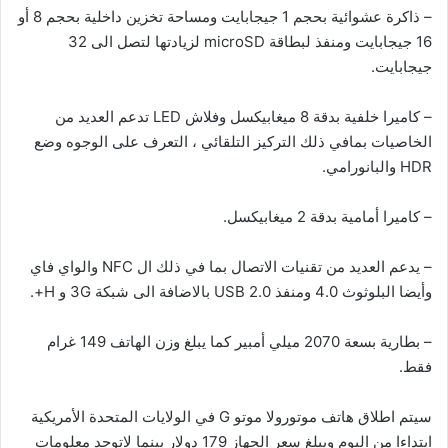
– ذاكرة عشوائية بحجم 1 جيجابايت ومساحة تخزين داخلية بحجم 8 أو
16 جيجابايت ومنفذ لبطاقة microSD لزيادتها لتصل الى 32
جيجابايت.
– كاميرا خلفية بدقة 8 ميغابيكسل وفلاش LED تدعم العديد من
الخاصيات بمافي ذلك التركيز التلقائي ، التعرف على الوجوه وضع
HDR والبانورامي.
– كاميرا أمامية بدقة 2 ميغابيكسل.
– يدعم العديد من تقنيات الاتصال بما في ذلك ال NFC والواي فاي
وأيضا البلوثوث 4.0 ومنفذ USB 2.0 بالاضافة الى شبكة 3G و H+.
– بطارية بسعة 2070 ميلي أمبير كما يبلغ وزن الهاتف 149 غرام
فقط.
سيتم اطلاق هاتف موتورولا موتو G في الولايات المتحدة الأمريكية
ابتداءا من اليوم ويبلغ سعر الجهاز 179 دولار بينما لاتوجد معلومات