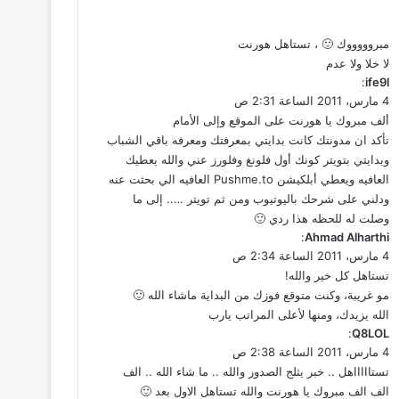
مبروووووك 🙂 ، تستاهل هورنت
لا خلا ولا عدم
ي
ife9l
:
ق
4 مارس، 2011 الساعة 2:31 ص
و
ألف مبروك يا هورنت على الموقع وإلى الأمام
ل
تأكد ان مدونتك كانت بدايتي بمعرفتك ومعرفه باقي الشباب
وبدايتي بتويتر كونك أول فلونغ وفلورز عني والله يعطيك
العافيه ويعطي أبلكيشن Pushme.to العافيه الي بحثت عنه
ودلني على شرحك باليوتيوب ومن ثم تويتر ….. إلى ما
وصلت له للحظه هذا ردي 🙂
ي
Ahmad Alharthi
:
ق
4 مارس، 2011 الساعة 2:34 ص
و
تستاهل كل خير والله!
ل
مو غريبة، وكنت متوقع فوزك من البداية ماشاء الله 🙂
الله يزيدك، ومنها لأعلى المراتب يارب
ي
Q8LOL
:
ق
4 مارس، 2011 الساعة 2:38 ص
و
تستاااااهل .. خبر يثلج الصدور والله .. ما شاء الله .. الف
ل
الف الف مبروك يا هورنت والله تستاهل الاول بعد 🙂