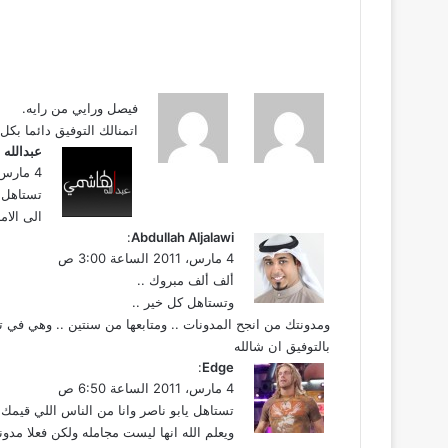
فيصل ورايي من رايه.
اتمنالك التوفيق دائما بكل
ي
عبدالله 
ق
4 مارس، 2011 الساعة 2:54 ص
و
تستاهل 
ل
الى الام
ي
Abdullah Aljalawi
:
ق
4 مارس، 2011 الساعة 3:00 ص
و
ألف ألف مبروك ..
ل
وتستاهل كل خير ..
ومدونتك من انجح المدونات .. ومتابعها من سنتين .. وهي في 
بالتوفيق ان شالله
ي
Edge
:
ق
4 مارس، 2011 الساعة 6:50 ص
و
تستاهل يابو ناصر وانا من الناس اللي قيمك
ل
ويعلم الله انها ليست مجامله ولكن فعلا مدون