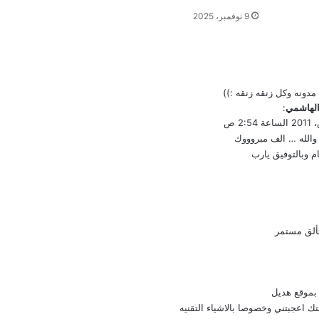
9 نوفمبر، 2025
 مدونه وكل زنقه زنقه :))
الهاشمي
:
والله … الف مبروووك
ام وبالتوفيق يارب
تألق مستمر
 بموقع هديل
تك اعجبتني وخصوصا بالاشياء التقنيه