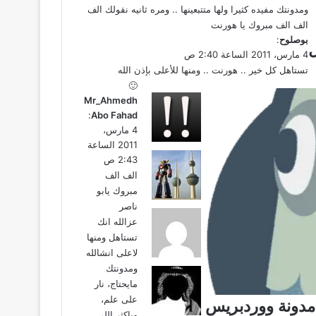
ومدونتك مفيده كثيرا ولها متتبعينها .. ومره ثانيه نقولك الف
الف الف مبروك يا هورنت
ي
بوصلوح
:
ق
4 مارس، 2011 الساعة 2:40 ص
و
تستاهل كل خير .. هورنت .. ومنها للأعلى بإذن الله
ل
🙂
ي
Mr_Ahmedh
ق
Abo Fahad
:
و
4 مارس،
ل
2011 الساعة
2:43 ص
الف الف
مبروك يابو
ناصر
عزالله انك
تستاهل ومنها
لاعلى انشالله
ومدونتك
مايحتاج، نار
على علم،
 مدونة ووردبريس
وياكثر اللي