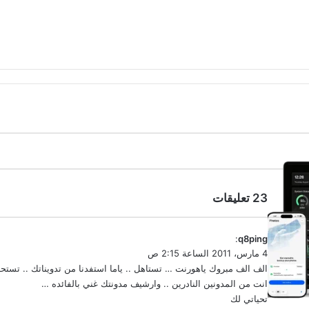
‫23 تعليقات
ي
q8ping
:
ق
4 مارس، 2011 الساعة 2:15 ص
و
الف الف مبروك ياهورنت … تستاهل .. ياما استفدنا من تدويناتك .. تستحق
ل
انت من المدونين النادرين .. وارشيف مدونتك غني بالفائده …
تحياتي لك