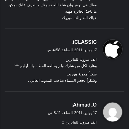
معاك في تويتر وإن شاء الله نشوفك و نتعرف عليك يمكن
ما تاخذ الجائزة هههه
حياك الله والف مبروك
ي
iCLASSIC
:
ق
17 يونيو، 2011 الساعة 4:58 ص
و
الف مبروك للفائزين
ل
وهارد لكل من شارك ولم يحالفه الحظ , وانا أولهم ^^”
شكراً مدونة هورنت
وشكراً بحجم السماء صاحب المدونة الغالي ،
ي
Ahmad_O
:
ق
17 يونيو، 2011 الساعة 5:11 ص
و
الف مبروك للفايزين (:
ل