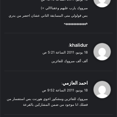
و
مبرووك يارب عليهم وعقبااالي =)
ل
بس قولولي متى المسابقة الثاني عشان احضر من بدري
ههههههههههههههه
ي
khalidur
:
ق
18 يونيو، 2011 الساعة 5:21 ص
و
ألف ألف مبرووك للفائزين
ل
ي
احمد العازمي
:
ق
18 يونيو، 2011 الساعة 9:52 ص
و
مبرووك للفائزين ومشكور اخوي هورنت بس استفسار من
ل
فضلك انا موجود من ضمن المشاركين بالقرعة