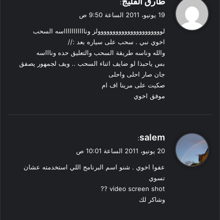
طارق الفليج
:
ق
19 يونيو، 2011 الساعة 9:50 ص
و
لوووووووووووووووووووووولز وناااااااااااسه السحب
ل
اخوي نبي . سحب على سياره بعد ://
والله وناسه طريقة السحب والتعليق حده وناااسه
بس ياحبذا لو ضايف اثناء السحب .. ويف لجمهور يصفق
جان صار احلى واحلى
صكيت على مرينا اف ام
موفق اخوي
ي
salem
:
ق
20 يونيو، 2011 الساعة 10:01 ص
و
عفوا اخوي . شنو اسم البرنامج اللي استخدمته عشان
ل
تسوي
video screen shot ??
وشاكر لك