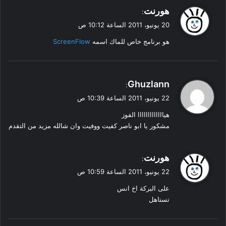
ي
هورنت
:
ق
20 يونيو، 2011 الساعة 10:12 ص
و
هو برنامج خاص للماك اسمه
ScreenFlow
ل
ي
Ghuzlann
:
ق
22 يونيو، 2011 الساعة 10:39 ص
و
هيااااااااااااا الفوز
ل
مشكور يا ابو ناصر كفيت ووفيت وان شالله مزيد من التقدم
ي
هورنت
:
ق
22 يونيو، 2011 الساعة 10:59 ص
و
على البركة اخ انس
ل
تستاهل