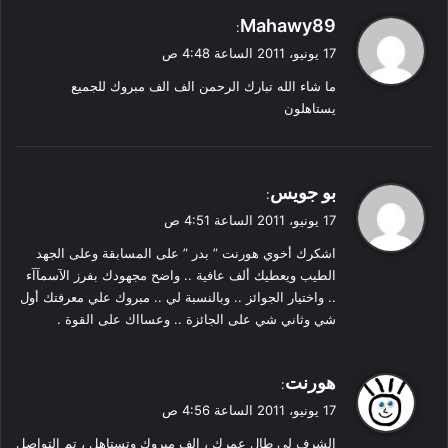
ي
Mahawy89
:
ق
17 يونيو، 2011 الساعة 4:48 ص
و
ما شاء الله تبارك الرحمن الف الف مبروك للجميع
ل
يستاهلون
ي
بو جويس
:
ق
17 يونيو، 2011 الساعة 4:51 ص
و
اشكرك أخوي هورنت ” بدر ” على المسابقة وعلى الجهد
ل
الطيب ويعطيك ألف عافية .. واضح مجهودك بفرز الآسمآآء
.. واختيار الجوائز .. وبالنسبة لي .. مبروك علي معرفتك أول
شي وثاني شي على الجائزة .. وعسااك على القوة .
ي
هورنت
:
ق
17 يونيو، 2011 الساعة 4:56 ص
و
الشرف لي طال عمرك ، الف مبروك وتستاهل ، تم التواصل
ل