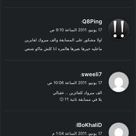
ي
Q8Ping
:
ق
17 يونيو، 2011 الساعة 9:10 ص
و
اولا مشكور على المسابقة والف مبروك لفايزين
ل
ماعليه خيرها بغيرها هالمره انا كلش ماكو شنص
ي
sweeli7
:
ق
17 يونيو، 2011 الساعة 10:06 ص
و
الف مبروك للفائزين .. عقبالي
ل
يلا في مسابقة ثانية ؟؟ 🙂
ي
IBoKhaliD
:
ق
17 يونيو، 2011 الساعة 1:04 م