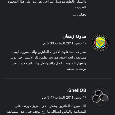
والشكر بالطبع موصول لك اخي هورنت على هذا المجهود
الطيب ،
تحياتي ،،،
ي
مدونة زهقان
:
ق
17 يونيو، 2011 الساعة 5:30 ص
و
بصراحه يستاهلون الأخوان الفايزين والف مبروك لهم ,
ل
مسابقة رائعه اخوي هورنت تظمن لك الانتشار في تويتر
واشهار المدونه , عمل رائع واصل وبأنتظار جديدك من
بوستات شيقه
ي
ShellQ8
:
ق
17 يونيو، 2011 الساعة 5:47 ص
و
الف مبروك للفائزين وشكرا اخي العزيز هورنت على
ل
المسابقه والهاش انشالله ما راح يوقف حتى بعد المسابقه