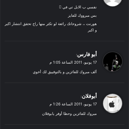
و
نفسي ب الابل تي في 
ل
بس مبرووك للفايز
هورنت ،، شروحاتك رائعة لو تكثر منها راح تحقق انتشار اكبر
و اكبر
ي
أبو فارس
:
ق
17 يونيو، 2011 الساعة 1:05 م
و
ألف مبروك للفائزين و بالتوفييق لك أخوي
ل
ي
أبوفلان
:
ق
17 يونيو، 2011 الساعة 1:26 م
و
مبروك للفائزين وحظا أوفر يابوفلان
ل