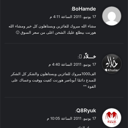
ي
BoHamde
:
ق
17 يونيو، 2011 الساعة 4:11 م
و
مشاء الله مبروك للفائزين ويستاهلون كل خير ومشاء الله
ل
هورنت بيطلع عليك الشحن اغلى من سعر السوق 🙂
ي
خـــلاّد 
:
ق
17 يونيو، 2011 الساعة 4:40 م
و
الف1000مبروك للفائزين ويستاهلون والشكر كل الشكر
ل
للمبدع دائمًا أبوناصر هورنت كفيت ووفيت وعساك على
القوة ^^
ي
Q8Ryuk
:
ق
17 يونيو، 2011 الساعة 10:05 م
و
مبروك للفائزين,