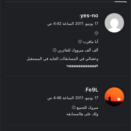
ي
yes-no
:
ق
17 يونيو، 2011 الساعة 4:42 ص
و
🙁
ل
أنا مافزت 🙁
ألف ألف مبرووك للفائزين 🙂
وعقبالي في المسابقاات الجايه في المستقبل
هههههههههههههههههه
ي
Fe9L
:
ق
17 يونيو، 2011 الساعة 4:46 ص
و
مبروك للجميع 🙂
ل
ولك على هالمسابقه