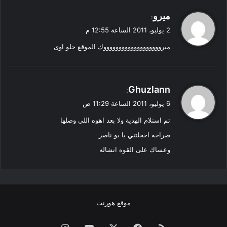
ي
ميرو
:
ق
2 يوليو، 2011 الساعة 12:55 م
و
مبروووووووووووووووووووك الموقع حلو اوى
ل
ي
Ghuzlann
:
ق
6 يوليو، 2011 الساعة 11:29 ص
و
تم استلام الهدية ولا بعد اهوه اللي وصلها
ل
صراحة اخجلتني يا بو ناصر
وعساك على القوه انشاله
موقع هورنت