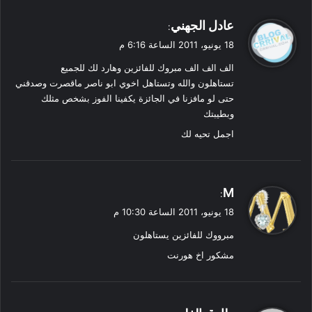
ي
عادل الجهني
:
ق
18 يونيو، 2011 الساعة 6:16 م
و
الف الف الف مبروك للفائزين وهارد لك للجميع
ل
تستاهلون والله وتستاهل اخوي ابو ناصر ماقصرت وصدقني
حتى لو مافزنا في الجائزة يكفينا الفوز بشخص مثلك
وبطيبتك
اجمل تحيه لك
ي
M
:
ق
18 يونيو، 2011 الساعة 10:30 م
و
مبرووك للفائزين يستاهلون
ل
مشكور اخ هورنت
ي