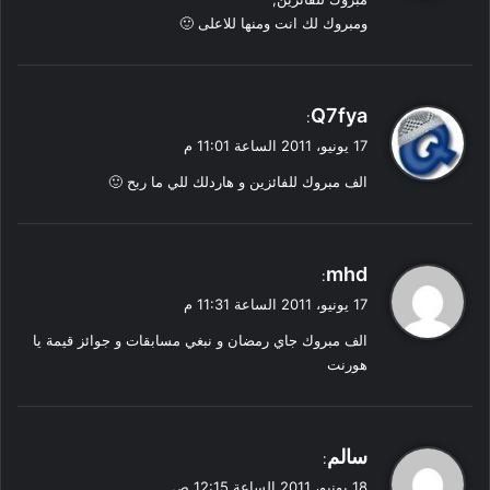
ل
ومبروك لك انت ومنها للاعلى 🙂
ي
Q7fya
:
ق
17 يونيو، 2011 الساعة 11:01 م
و
الف مبروك للفائزين و هاردلك للي ما ربح 🙂
ل
ي
mhd
:
ق
17 يونيو، 2011 الساعة 11:31 م
و
الف مبروك جاي رمضان و نبغي مسابقات و جوائز قيمة يا
ل
هورنت
ي
سالم
:
ق
18 يونيو، 2011 الساعة 12:15 ص