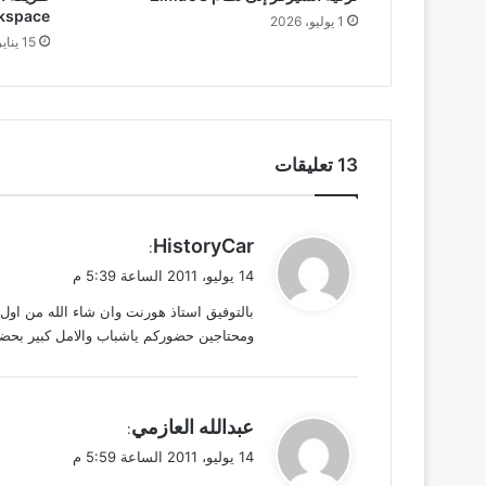
gle Workspace
1 يوليو، 2026
15 يناير، 2026
‫13 تعليقات
ي
HistoryCar
:
ق
14 يوليو، 2011 الساعة 5:39 م
و
بالتوفيق استاذ هورنت وان شاء الله من اول 
ل
ومحتاجين حضوركم ياشباب والامل كبير بحض
ي
عبدالله العازمي
:
ق
14 يوليو، 2011 الساعة 5:59 م
و