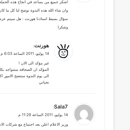
اشكر جميع من يساعد في انجاح هذه الحملة
ل
وان شاء الله هذه الندوة توضح لنا كل ما كان 
سؤال بسيط استاذنا هورنت : هل سيتم عرضها
وشكرا
ي
هورنت
:
ق
14 يوليو، 2011 الساعة 6:03 م
و
غير مؤكد الى الان !
ل
المؤكد ان الصحافة ستتواجد بكام
الى يوم الندوة ستتضح الامور اكث
تحياتي
ي
Sala7
:
ق
14 يوليو، 2011 الساعة 11:29 م
و
وزير الاعلام اعلن بعد اجتماع مع شركات الان
ل