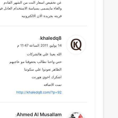
عن تخفيض اسعار النت من الشهر القادم
والغاء مايسمى بسياسة الاستخدام العادل فو
قريته بجريدة الان الالكترونيه
ي
khaledq8
:
ق
14 يوليو، 2011 الساعة 11:47 م
و
الله يعينا علي هالشركات
ل
حتي واحنا نطالب بحقوقنا مو عاجبهم
الظاهر تعودوا علي سكوتنا
اشكرك اخوي هورنت
تمت الاضافه
http://khaledq8.com/?p=92
ي
Ahmed Al Musallam
: