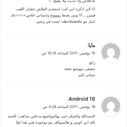
بلا فلاش ولا ابديت ولا بطيخ…!
انا الي اذكره اني كنت استخدم الفلاش عشان اللعب
قيمزر….!!! ومن بعدها رووووح وانساني خلاص<<<<عاد
كمل مو حافظملاحظه: لست في وعيي
ي
مايا
:
ق
15 نوفمبر، 2011 الساعة 10:15 ص
و
رائع
ل
حقيقى مووضع تحفه
تحياتى لكم
ي
Android 18
:
ق
19 نوفمبر، 2011 الساعة 4:28 ص
و
الحمدالله والشكر حتى بهالمواضيع مدخلين مذاهب, الحمد
ل
الله اني كويتي و هالسوالف مو موجودة هني هذا اولا