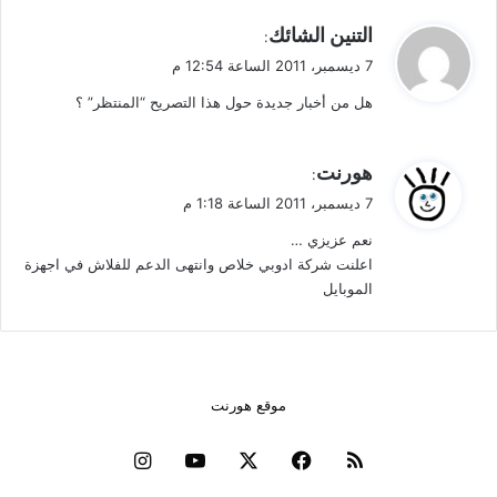
ي
التنين الشائك
:
ق
7 ديسمبر، 2011 الساعة 12:54 م
و
هل من أخبار جديدة حول هذا التصريح “المنتظر” ؟
ل
ي
هورنت
:
ق
7 ديسمبر، 2011 الساعة 1:18 م
و
نعم عزيزي …
ل
اعلنت شركة ادوبي خلاص وانتهى الدعم للفلاش في اجهزة
الموبايل
موقع هورنت
ملخص
فيسبوك
‫X
‫YouTube
انستقرام