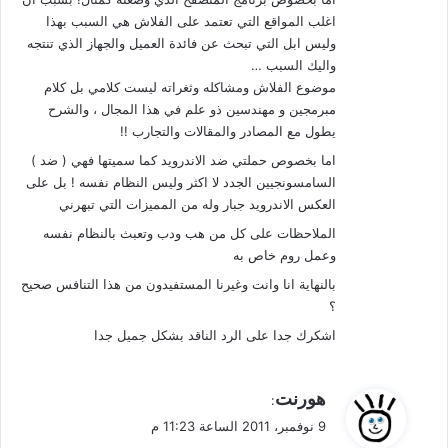
اغلب المواقع التي تعتمد على الفلاش هي السبب بهذا
وليس ابل التي تبحث عن فائدة العميل والجهاز الذي تنتجه
واليك السبب …
موضوع الفلاش ومشاكله وثغراته ليست كلامي بل كلام
مبرمجين و مهندسين ذو علم في هذا المجال ، والشرح
يطول مع المصادر والمقالات والتجارب !!
اما بخصوص حملتي ضد الاندرويد كما سميتها فهي ( ضد )
السامسونجيين الجدد لا اكثر وليس النظام نفسه ! بل على
العكس الاندرويد جبار وله من المميزات التي تبهرني
الملاحظات على كل من هب ودب وتعبث بالنظام نفسه
وعمل روم خاص به
بالنهاية انا وانت وغيرنا المستفيدون من هذا التنافس صحيح
؟
اشكرك جدا على الرد الناقد بشكل جميل جدا
ي
هورنت
:
ق
9 نوفمبر، 2011 الساعة 11:23 م
و