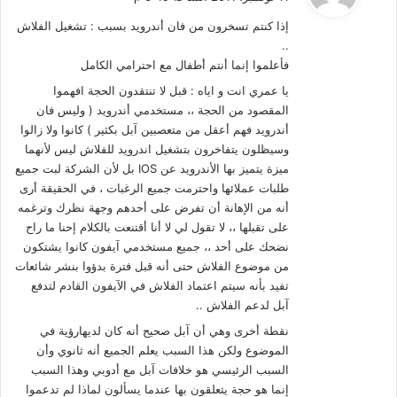
و
إذا كنتم تسخرون من فان أندرويد بسبب : تشغيل الفلاش
ل
..
فأعلموا إنما أنتم أطفال مع احترامي الكامل
يا عمري انت و اياه : قبل لا تنتقدون الحجة افهموا
المقصود من الحجة ،، مستخدمي أندرويد ( وليس فان
أندرويد فهم أعقل من متعصبين آبل بكثير ) كانوا ولا زالوا
وسيظلون يتفاخرون بتشغيل اندرويد للفلاش ليس لأنهما
ميزة يتميز بها الأندرويد عن IOS بل لأن الشركة لبت جميع
طلبات عملائها واحترمت جميع الرغبات ، في الحقيقة أرى
أنه من الإهانة أن تفرض على أحدهم وجهة نظرك وترغمه
على تقبلها ،، لا تقول لي لا أنا أقتنعت بالكلام إحنا ما راح
نضحك على أحد ،، جميع مستخدمي آيفون كانوا يشتكون
من موضوع الفلاش حتى أنه قبل فترة بدؤوا بنشر شائعات
تفيد بأنه سيتم اعتماد الفلاش في الآيفون القادم لتدفع
آبل لدعم الفلاش ..
نقطة أخرى وهي أن آبل صحيح أنه كان لديهارؤية في
الموضوع ولكن هذا السبب يعلم الجميع أنه ثانوي وأن
السبب الرئيسي هو خلافات آبل مع أدوبي وهذا السبب
إنما هو حجة يتعلقون بها عندما يسألون لماذا لم تدعموا