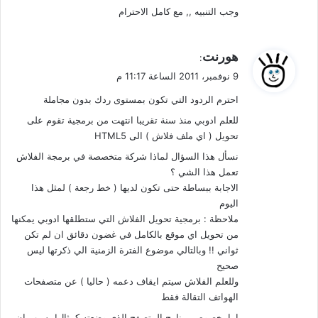
وجب التنبيه ,, مع كامل الاحترام
ي
هورنت
:
ق
9 نوفمبر، 2011 الساعة 11:17 م
و
احترم الردود التي تكون بمستوى ردك بدون مجاملة
ل
للعلم ادوبي منذ سنة تقريبا انتهت من برمجية تقوم على
تحويل ( اي ملف فلاش ) الى HTML5
نسأل هذا السؤال لماذا شركة متخصصة في برمجة الفلاش
تعمل هذا الشي ؟
الاجابة ببساطة حتى تكون لديها ( خط رجعة ) لمثل هذا
اليوم
ملاحظة : برمجية تحويل الفلاش التي ستطلقها ادوبي يمكنها
من تحويل اي موقع بالكامل في غضون دقائق ان لم تكن
ثواني !! وبالتالي موضوع الفترة الزمنية الي ذكرتها ليس
صحيح
وللعلم الفلاش سيتم ايقاف دعمه ( حاليا ) عن متصفحات
الهواتف التقالة فقط
اما بخصوص برنامج المتصفح الذي وضعته كمثال! بسبب ان