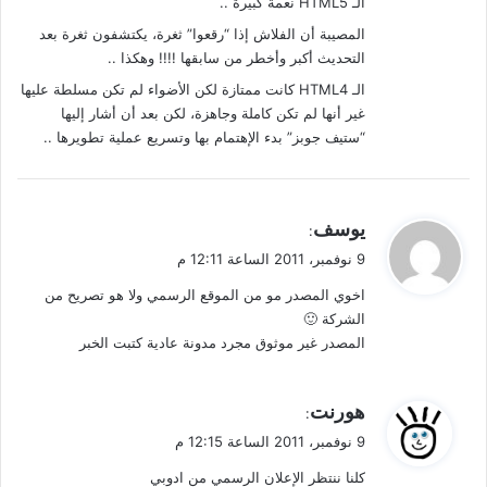
الـ HTML5 نعمة كبيرة ..
المصيبة أن الفلاش إذا “رقعوا” ثغرة، يكتشفون ثغرة بعد
التحديث أكبر وأخطر من سابقها !!!! وهكذا ..
الـ HTML4 كانت ممتازة لكن الأضواء لم تكن مسلطة عليها
غير أنها لم تكن كاملة وجاهزة، لكن بعد أن أشار إليها
“ستيف جوبز” بدء الإهتمام بها وتسريع عملية تطويرها ..
ي
يوسف
:
ق
9 نوفمبر، 2011 الساعة 12:11 م
و
اخوي المصدر مو من الموقع الرسمي ولا هو تصريح من
ل
الشركة 🙂
المصدر غير موثوق مجرد مدونة عادية كتبت الخبر
ي
هورنت
:
ق
9 نوفمبر، 2011 الساعة 12:15 م
و
كلنا ننتظر الإعلان الرسمي من ادوبي
ل