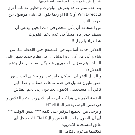
عبارة عن خدمة و انا شخصياً استخدمها
بعد عدة سنوات قد ينقرض البلوتوث و تظهر خدمات أخرى
كـ Wifi Direct أو NFC او ربما يكون كل شئ موصول عن
طريق النت
من السخافة أن يأتي شخص في ذلك الحين ليدعي أن
ستيف جوبز كان محقاً في عدم دعم البلوتوث
هذا هراء يا رجل !!!
الفلاش خدمة أساسية في المتصفح حتى اللحظة شاء من
شاء و أبى من أبى ,, و الدليل أن كل نظام جديد يظهر على
الساحة يتم سؤال المطورين عنه بكل بساطة ,, هل يدعم
الفلاش؟؟
و الدليل الآخر أن السكاي فاير عند نزوله على الاب ستور
حقق مليون تحميل في عدة ساعات فقط ,, و هذا دليل
كافي أن مستخدمي الايفون يحتاجون إلى دعم الفلاش
النقطة الأهم في هذا كله أن نظام الاندرويد يدعم الفلاش و
في نفس الوقت يدعم الـ HTML5
و يرجى من الجميع التركيز على كلمة “””” نفس الوقت “””
أي أن التحول ما بين الفلاش و الHTML5 لا يشكل أي
عائق لمستخدم الاندرويد
فكلاهما مدعوم بالكامل !!!