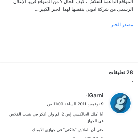
المواقع الداعمة للفلاش ، كيف الحال ؟ من المتوقع قريبا الإعلان
الرسمي من شركة ادوبي بنفسها لهذا الخبر الكبير …
مصدر الخبر
‫28 تعليقات
ي
iGarni
:
ق
9 نوفمبر، 2011 الساعة 11:09 ص
و
أنا أملك الجالكسي إس 2، لم ولن أفكر في تثبيت الفلاش
ل
في الجهاز ..
حتى أن الفلاش “هلكني” في جهازي الآيماك ..