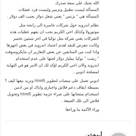
الله يحيك على سعة صدرك
المسألة ليست تطبيل وتزمير وليست فرد عضلات
المسألة هي ” بزنس ” يعني شغل دولار يجيب الف دولار .
نظام اندرويد حول شركات خاسرة الى رابحة مثل
موتورولا وكذلك اخي الكريم يجب ان نفهم عقليات هذه
الشركات يعني شركة مثل نوكيا في اخر سنتين تخسر
وكانت تتعرض للنقد لعدم اعتماد اندرويد في بعض اجهزها
واذا كنت من المتابعين عن بعض التقارير ان مايكروسوفت
” رشت ” نوكيا بمليار دولار لحثها على عدم استخدام
اندرويد والان اخي الكريم اؤكد لك ان الامر هو في النهاية
لمصلحة ادوبي .
ادوبي تعمل على منصات لتطوير html5 وتريد بيعها كيف ؟
بسيطة ايقاف دعم فلاش واجباري واياك او من ادمن
استخدام منتجاتها على شراء حزمة تطوير html5 وتحويل
فلاش الى تلك الصيغة .
وراء الأكمة ما وراءها
ي
أبوهيثم
: