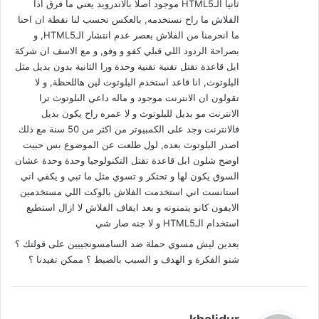
ثانيا الـHTML5 موجود اصلا بالاندرويد يعني ما فرق اذا
الفلاش ما راح نستخدمه, بالعكس تحسب لنا نقطة ان احنا
ما انحرمنا من الفلاش بعصر عدم انتشار الـHTML5, و
بصراحة الردود اللي قبلي كفو و وفو, و مع الاسف ان شركة
ابل قاعدة تقتل تقنية تقنية وحدة ورا الثانية بدون بديل مثل
البلوتوث, انا قاعد استخدم البلوتوث لين هاللحظة, و لا
تقولون ان الانترنت موجود و ماله داعي البلوتوث ترا
الانترنت مو بديل للبلوتوث و لا عمره راح يكون بديل
فالانترنت وجد على الكمبيوتر من اكثر من 50 سنة مع ذلك
اصدر البلوتوث بعده, لول طلعت عن الموضوع بس حبيت
اوضح شلون ابل قاعدة تقتل التكنولوجيا وحدة وحدة عشان
السوق يكون لها و تحتكر و تسوي مثل ما تبي و يكفي اني
استانست اني استخدمت الفلاش بالوكت اللي مستخدمين
الايفون كانو يتمنونه و بعد ايقاف الفلاش لا ازال استطيع
استخدام الـHTML5 و لا جنه صار شي
بعدين ليش مسوي حملة ضد السامسونجييين على قولتك ؟
شنو الفكرة و الهدف و السبب بالضبط ؟ ممكن تفيدنا ؟
ي