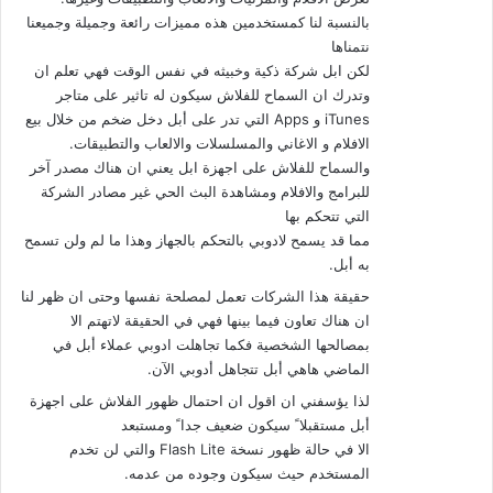
بالنسبة لنا كمستخدمين هذه مميزات رائعة وجميلة وجميعنا
نتمناها
لكن ابل شركة ذكية وخبيثه في نفس الوقت فهي تعلم ان
وتدرك ان السماح للفلاش سيكون له تاثير على متاجر
iTunes و Apps التي تدر على أبل دخل ضخم من خلال بيع
الافلام و الاغاني والمسلسلات والالعاب والتطبيقات.
والسماح للفلاش على اجهزة ابل يعني ان هناك مصدر آخر
للبرامج والافلام ومشاهدة البث الحي غير مصادر الشركة
التي تتحكم بها
مما قد يسمح لادوبي بالتحكم بالجهاز وهذا ما لم ولن تسمح
به أبل.
حقيقة هذا الشركات تعمل لمصلحة نفسها وحتى ان ظهر لنا
ان هناك تعاون فيما بينها فهي في الحقيقة لاتهتم الا
بمصالحها الشخصية فكما تجاهلت ادوبي عملاء أبل في
الماضي هاهي أبل تتجاهل أدوبي الآن.
لذا يؤسفني ان اقول ان احتمال ظهور الفلاش على اجهزة
أبل مستقبلا ً سيكون ضعيف جدا ً ومستبعد
الا في حالة ظهور نسخة Flash Lite والتي لن تخدم
المستخدم حيث سيكون وجوده من عدمه.