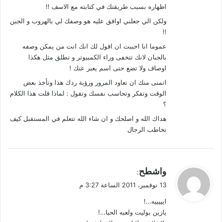
اظهاره بسبب طريقتك في كتابته مع الاسف !!
ولكن الي جعلني اوافق عليه هو وصفك لي بالهروب و الجبن
!!
عموما انا احببت ان اقول لك انك انت من يمكن وصفه
بالجبان لانك تتخفى وراء الكمبيوتر و تطلق مثل هكذا
اوصاف ولا تضع حتى اسم يعبر عنك !
اتمنى منك ان تعاود المرور ورؤية ردك هذا وتأخذ بعض
الوقت وتفكر وتحاسب نفسك وتقول : لماذا قلت هذا الكلام
؟
هداك الله و اصلحك و ان شاء الله تتعلم في المستقبل كيف
تخاطب الرجال
ي
واشطح
:
ق
13 نوفمبر، 2011 الساعة 3:27 م
و
ايييييه…!
ل
يازين بوليت ولعبه الحيا…!