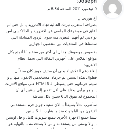
Joseph
:
ق
9 نوفمبر، 2011 الساعة 5:54 م
و
أخ هورنت ,,
ل
بصراحة استغرب نبرتك الحالية تجاه الاندرويد ,, بل حتى لم
أعلق في موضوعك الماضي عن الاندرويد و الجالاكسي اس
تو لانني لم أفهم المغزى منه سوى الردود المتبادلة التي
سئمناها في المنتديات بين متعصبي الجهازين
بخصوص موضوعك هذا ,, لي أكثر من سنة و أنا أتمتع بكل
مواقع الفلاش على أجهزتي النقالة التي تحمل نظام
الاندرويد
إلغاء دعم الفلاش لا يعني أن ستيف جوبز كان محقاً ,,
فطوال هذه السنين تم حرمان مستخدمي الايفون منها ,, و
سيتم حرمانهم حتى يسيطر الـ HTML5 على مواقع الانترنت
,, و هو برأيي يحتاج على أقل تقدير إلى سنتين أي أن
المجموع قد يفوق الـ 6 سنين بكل بساطة
سأضرب مثالاً بسيطاً ,, الآن ستيف جوبز حرم مستخدمي
الايفون من البلوتوث منذ ما يقارب الـ 5 سنين
بينما جميع الاجهزة الأخرى تتمتع ببلوتوث كامل و فل اوبشن
,, و لا يهمني من يستخدمه و من لا يستخدمه ,, بالنهاية هو