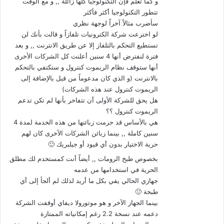
و كما تعلم فإن التكنولوجيا كلها زائلة ,, و مع الوقت
تتطور التكنولوجيا أكثر فأكثر
سأضرب مثالاً آخراً لوجهة نظري
لو اخترعت شركة الكترونيات تلفازاً و قالت بأنك لن
تستطيع التحكم بالتلفاز إلا عن طريق الانترنت ,, و بعد
فترة لنفترض أنها 4 سنين أعلنت كل الشركات الأخرى
أنها ستوقف نظام الريموت كنترول و ستكتفي بالتحكم
بالانترنت (و الذي كان مدعوماً من قبل بالإضافة إلى
الريموت كنترول عند هذه الشركات)
هل يحق للشركة الأولى أن تتفاخر بأنها لم تكن تدعم
الريموت كنترول ؟؟
هي بالأساس قد حرمت زبائنها من هذه الخدمة لمدة 4
سنين كاملة ,, بينما زبائن الشركات الأخرى كان لهم
حرية الاختيار بدون أي قيود أو جيلبريك 🙂
بخصوص طبخ الرومات ,, أيضاً أنت كمستخدم لك مطلق
الحرية في استخدامها من عدمه
جهازي الحالي يفي بكل ما أريد لذلك لم ألجأ إلى أي
طبخة 🙂
بينما الجهاز الآخر و هو موتورولا ديفاي أوقفت الشركة
دعمه عند نسخة 2.2 رغم إمكانياته الممتازة