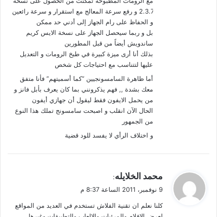
مع الرومات المطبوخة تمكنت من الحصول على نسخة
2.3.7 و رفع سرعة المعالج مع استقرار و سرعة رائعين
و الحفاظ على رام الجهاز إلى أدني حد ممكن
بل و ربما سيحصل الجهاز على نسخة الايس كريم
ساندويش أيضاً من قبل المطورين
بذلك أنا أرى ميزة كبيرة في طبخ الرومات و التعديل
عليها لتتناسب مع احتياجات كل شخص
أما ظاهرة السامسونجيين “كما أسميتهم” فأنا متفق
معك بشدة ,, فهم يذكرونني بما كان يعرف بأبل فانز و
من يحمل الايفون فقط ليقول أن جهازي أيفون
الحال الآن انقلب و اصبحت سامسونج تملك هذا النوع
من الجمهور
و اختلاف الرأي لا يفسد للود قضية
ي
محمد الخلايله
:
ق
9 نوفمبر، 2011 الساعة 8:37 م
و
كلنا نعلم ان تقنية الفلاش تستخدم في العديد من المواقع
ل
لعرض الافلام والمرئيات والالعاب والتطبيقات وغيرها.