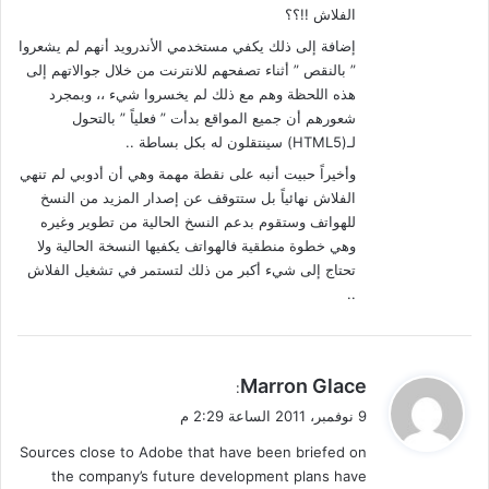
الفلاش !!؟؟
إضافة إلى ذلك يكفي مستخدمي الأندرويد أنهم لم يشعروا
” بالنقص ” أثناء تصفحهم للانترنت من خلال جوالاتهم إلى
هذه اللحظة وهم مع ذلك لم يخسروا شيء ،، وبمجرد
شعورهم أن جميع المواقع بدأت ” فعلياً ” بالتحول
لـ(HTML5) سينتقلون له بكل بساطة ..
وأخيراً حبيت أنبه على نقطة مهمة وهي أن أدوبي لم تنهي
الفلاش نهائياً بل ستتوقف عن إصدار المزيد من النسخ
للهواتف وستقوم بدعم النسخ الحالية من تطوير وغيره
وهي خطوة منطقية فالهواتف يكفيها النسخة الحالية ولا
تحتاج إلى شيء أكبر من ذلك لتستمر في تشغيل الفلاش
..
ي
Marron Glace
:
ق
9 نوفمبر، 2011 الساعة 2:29 م
و
Sources close to Adobe that have been briefed on
ل
the company’s future development plans have