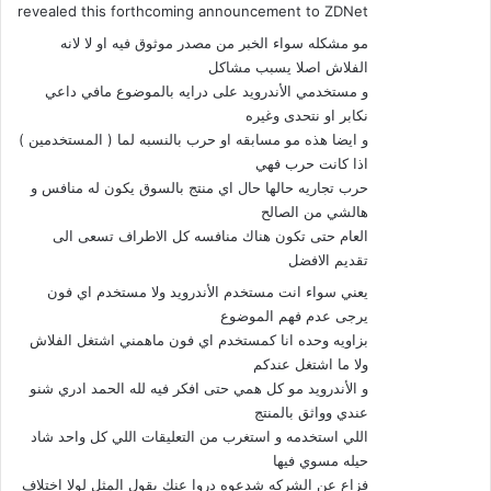
revealed this forthcoming announcement to ZDNet
مو مشكله سواء الخبر من مصدر موثوق فيه او لا لانه
الفلاش اصلا يسبب مشاكل
و مستخدمي الأندرويد على درايه بالموضوع مافي داعي
نكابر او نتحدى وغيره
و ايضا هذه مو مسابقه او حرب بالنسبه لما ( المستخدمين )
اذا كانت حرب فهي
حرب تجاريه حالها حال اي منتج بالسوق يكون له منافس و
هالشي من الصالح
العام حتى تكون هناك منافسه كل الاطراف تسعى الى
تقديم الافضل
يعني سواء انت مستخدم الأندرويد ولا مستخدم اي فون
يرجى عدم فهم الموضوع
بزاويه وحده انا كمستخدم اي فون ماهمني اشتغل الفلاش
ولا ما اشتغل عندكم
و الأندرويد مو كل همي حتى افكر فيه لله الحمد ادري شنو
عندي وواثق بالمنتج
اللي استخدمه و استغرب من التعليقات اللي كل واحد شاد
حيله مسوي فيها
فزاع عن الشركه شدعوه دروا عنك يقول المثل لولا اختلاف