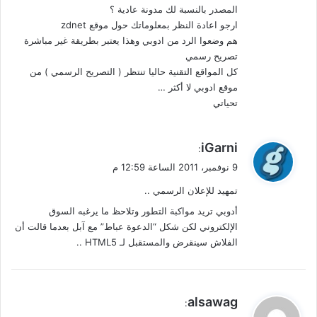
المصدر بالنسبة لك مدونة عادية ؟
ارجو اعادة النظر بمعلوماتك حول موقع zdnet
هم وضعوا الرد من ادوبي وهذا يعتبر بطريقة غير مباشرة
تصريح رسمي
كل المواقع التقنية حاليا تنتظر ( التصريح الرسمي ) من
موقع ادوبي لا أكثر …
تحياتي
ي
iGarni
:
ق
9 نوفمبر، 2011 الساعة 12:59 م
و
تمهيد للإعلان الرسمي ..
ل
أدوبي تريد مواكبة التطور وتلاحظ ما يرغبه السوق
الإلكتروني لكن شكل “الدعوة عباط” مع آبل بعدما قالت أن
الفلاش سينقرض والمستقبل لـ HTML5 ..
ي
alsawag
:
ق