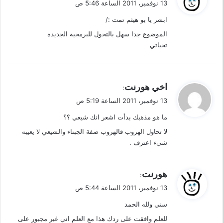
13 نوفمبر، 2011 الساعة 5:46 ص
و
ابشر يا بو هيثم تمت :/
ل
الموضوع جدا سهل بالتحول للبرمجية الجديدة
تحياتي
ي
اخي هورنت
:
ق
13 نوفمبر، 2011 الساعة 5:19 ص
و
ما هو مذهبك بدأت اشعر انك شيعي ؟؟
ل
لا تحاول الهروب فالهروب صفة الجبناء والشيعي لا يعيبه
شيء اعترف .
ي
هورنت
:
ق
13 نوفمبر، 2011 الساعة 5:44 ص
و
سني ولله الحمد
ل
للعلم وافقت على ردك هذا مع العلم اني غير مجبور على