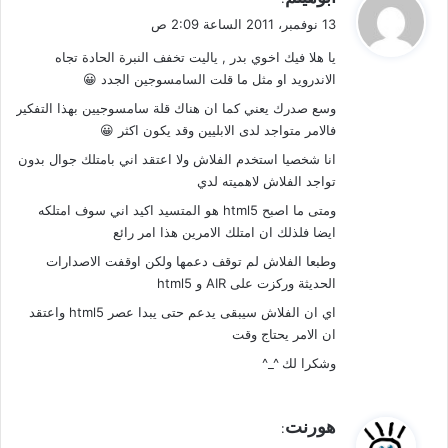
ق
13 نوفمبر، 2011 الساعة 2:09 ص
و
يا هلا فيك اخوي بدر , ياليت تخفف النبرة الحادة تجاه
ل
الاندرويد او مثل ما قلت السامسوجين الجدد 😀
وسع صدرك يعني كما ان هناك قلة سامسوجيين بهذا التفكير
فالامر متواجد لدى الابليين وقد يكون اكثر 😀
انا شخصيا استخدم الفلاش ولا اعتقد اني بامتلك جوال بدون
تواجد الفلاش لاهميته لدي
ومتى ما اصبح html5 هو المتسيد اكيد اني سوف امتلكه
ايضا فلذلك ان امتلك الامرين هذا امر رائع
وطبعا الفلاش لم توقف دعمها ولكن اوقفت الاصدارات
الحديثة وركزت على AIR و html5
اي ان الفلاش سيبقى يدعم حتى يبدا عصر html5 واعتقد
ان الامر يحتاج وقت
وشكرا لك ^_^
ي
هورنت
:
ق