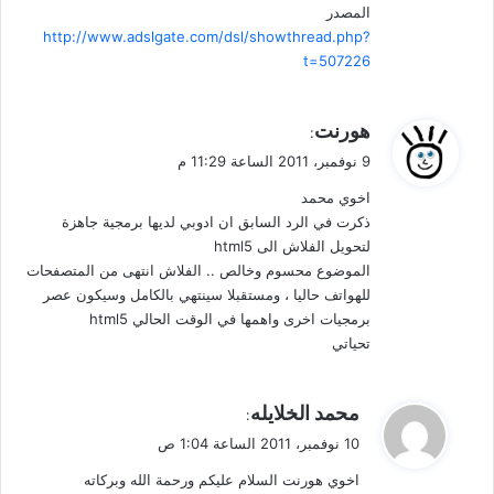
المصدر
http://www.adslgate.com/dsl/showthread.php?
t=507226
ي
هورنت
:
ق
9 نوفمبر، 2011 الساعة 11:29 م
و
اخوي محمد
ل
ذكرت في الرد السابق ان ادوبي لديها برمجية جاهزة
لتحويل الفلاش الى html5
الموضوع محسوم وخالص .. الفلاش انتهى من المتصفحات
للهواتف حاليا ، ومستقبلا سينتهي بالكامل وسيكون عصر
برمجيات اخرى واهمها في الوقت الحالي html5
تحياتي
ي
محمد الخلايله
:
ق
10 نوفمبر، 2011 الساعة 1:04 ص
و
اخوي هورنت السلام عليكم ورحمة الله وبركاته
ل