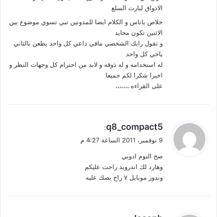
الاذواق لبارت السلع
خلاص ياناس و الكلام ايضا للمدونين تبي تسوي موضوع بين
الاثنين تكون محايد
و تقول رايك الشخصي مافي داعي كل واحد يطعن بالثاني
ياخي كل واحد
له استخدامه و له ذوقه و لابد من احترام كل وجهات النظر و
اخيرا شكرا لكم جميعا
على القراءه ،،،،،،،
ي
q8_compact5
:
ق
9 نوفمبر، 2011 الساعة 4:27 م
و
صح النوم ادوبي
ل
وهارد لك اندرويد راحت عليكم
وندوز موبايل ٧ راح يصك عليه
ي