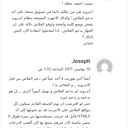
نسيت اضيف شغله !
ل
اندرويد هي من يتكلم دائما في تسويق منتجه على انه
يدعم الفلاش ! وكذلك الاجهزة المصنعه بنظام اندرويد
تفتخر بوضع كلمة واضحة ولوقو الفلاش دلالة على ان
الجهاز يدعم الفلاش ، اذا ليتحملوا انتقادنا الان اليس
كذلك ؟
تحياتي
ي
Joseph
:
ق
10 نوفمبر، 2011 الساعة 1:02 ص
و
أيضاً أخي هورنت لا أجد عيباً في دعم الفلاش من قبل
ل
الاندرويد ,, و التفاخر به !
أندرويد لم يدعم الفلاش و يهمل أموراً أخرى ,, بل هو
يدعمه و يدعم غيره
حتى لو افترضت ان يوم الجمعة القادم ستكون كل
مواقع الفلاش على الانترنت قد تم تحويلها إلى الـ
HTML5 فأبل قد حرمت مستخدميها من ميزة طوال 5
سنين ماضية كان غيرهم يتمتع بها إلى أقصى الدرجات