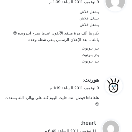
9 نوفمبر، 2011 الساعة 1:09 م
و
يشغل فلاش
ل
يشغل فلاش
يشغل فلاش
يكررها ألف مرة منتقد الآيفون عندما يمدح آندرويده 🙂
يالله .. بعد الإعلان الرسمي يبقى شغله وحده
يدز بلوتوث
يدز بلوتوث
يدز بلوتوث
ي
هورنت
:
ق
9 نوفمبر، 2011 الساعة 1:19 م
و
هاهاهاها فيصل انت حليت اليوم كله علي بهالرد الله يسعدك
ل
🙂
ي
heart
:
ق
11 نوفمبر، 2011 الساعة 6:49 م