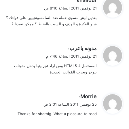
khalidur
:
ق
21 نوفمبر، 2011 الساعة 8:10 ص
و
بعدين ليش مسوي حملة ضد السامسونجييين على قولتك ؟
ل
شنو الفكرة و الهدف و السبب بالضبط ؟ ممكن تفيدنا ؟
ي
مدونه ياعرب
:
ق
21 نوفمبر، 2011 الساعة 7:46 م
و
المستقبل لـ HTML5 ومن اراد تجربيتها يدخل مدونات
ل
بلوجر ويجرب القوالب الجديدة
ي
Morrie
:
ق
25 نوفمبر، 2011 الساعة 2:01 ص
و
Thanks for sharnig. What a pleasure to read!
ل