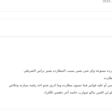
طارده ممنوعه واي شي يصير بسبب المطارده يصير براس الشرطي
مطارده
سن أو عليه فواتير فما تسوى مطارده وما ادري شنو اخذ رقمه سيارته وخلاص
لو لي الحين ماكو شوارب خاصه آخر دفعتني للأفراد