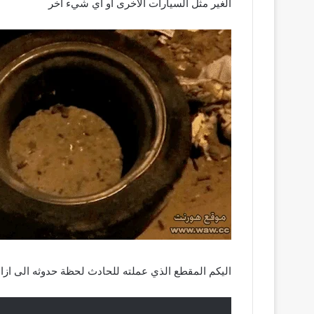
الغير مثل السيارات الأخرى او اي شيء آخر
اليكم المقطع الذي عملته للحادث لحظة حدوثه الى ازالة