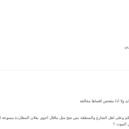
ين
د ولا اذا مقحص اقصاها مخالفة
كم وعلى اهل الشارع والمنطقة بس صج مثل ماقال اخوي بفلان المطاردة ممنوعة ا
البيوت ؟