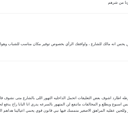
نا من شرهم
ض يحس انه مالك للشارع ، واوافقك الرأي بخصوص توفير مكان مناسب للشباب وهواي
ه اطارد اشوف بعض التعليقات اتحمل الداخليه التهور اللى بالشارع متى نشوف قا
سبوع ويطلع و المخالفات ماتنفع لن المتهور بالسرعه يدري انا البابا راح يدفع له
 وللحين عقليه المراهق الاصغير متمسك فيها نبي قانون قوي يحمي اعيالينا هداهم الل