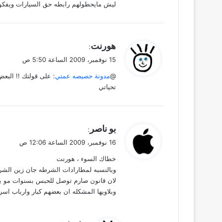
ليش مايحطولهم رابطه حق السيارات ويفكو
ي
هورنت
:
ق
15 نوفمبر، 2009 الساعة 5:50 ص
و
@
مدونة حصيصه عمتي
: على قولتك !! البع
ل
تحياتي
ي
بو ناصر
:
ق
16 نوفمبر، 2009 الساعة 12:06 ص
و
خطاك السوء ، هورنت
ل
وبالنسبه لمطارادات الشرطه جان زين الشرط
لان قانون صارم توصل للحبس بسنوات مو بس ا
وبلاويها المشكله ان بعضهم كبار وارباب اسر
ي