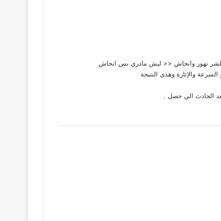
الفلشر تهور وانحاش << ليش مادري بس انحاش
لسرعة والإثارة وهذي النتيجة
د الحادث الي حصل .