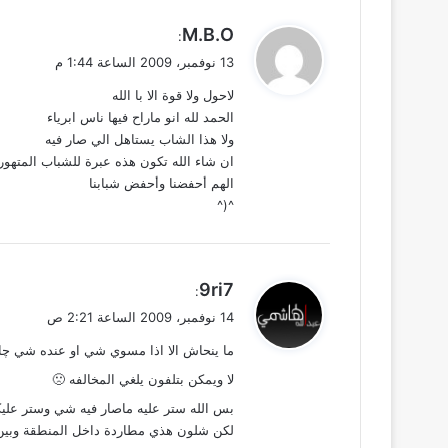
ي
M.B.O
:
ق
13 نوفمبر، 2009 الساعة 1:44 م
و
لاحول ولا قوة الا با الله
ل
الحمد لله انو ماراح فيها ناس ابرياء
ولا هذا الشاب يستاهل الي صار فيه
ان شاء الله تكون هذه عبرة للشباب المتهور
الهم أحفضنا وأحفض شبابنا
^(^
ي
9ri7
:
ق
14 نوفمبر، 2009 الساعة 2:21 ص
و
ما ينحاش الا اذا مسوي شي او عنده شي چاي
ل
لا ويمكن بتلفون يلغي المخالفه 🙁
بس الله ستر عليه ماصار فيه شي وستر علي
لكن شلون هذي مطاردة داخل المنطقة وبين 