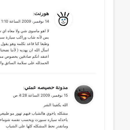
ي
هورنت
:
ق
14 نوفمبر، 2009 الساعة 1:10 م
و
لا اهو ماسوى شي ولا معاه اي ش
ل
بس لأنه شاب وراكب سيارة سبور
وطبعا كنا قاعد نكلمه وهو يقول
اسأل الله ان يهديه ( لأننا نصحنا
اعتقد انكم صادقين بخصوص ممنو
الحمدلله على سلامة السائق وال
ي
مدونة حصيصه عمتي
:
ق
15 نوفمبر، 2009 الساعة 4:28 ص
و
الله يكفينا الشر
ل
مشكله ياخوي هالشباب فيهم تهور مو طبيعي
ياخذله سياره سبورت ويحسب نفسه شوماخ
ومانقدر نحط المشكله كلها على الشباب