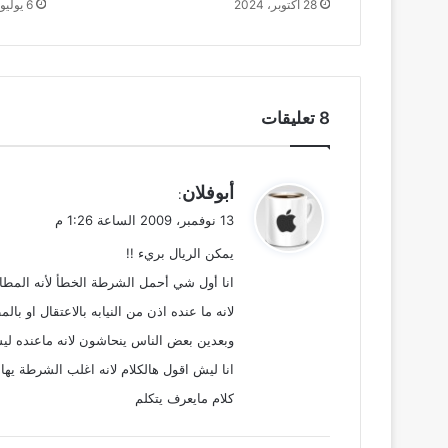
28 أكتوبر، 2024
6 يوليو، 2023
‫8 تعليقات
ي
أبوفلان
:
ق
13 نوفمبر، 2009 الساعة 1:26 م
و
يمكن الريال بريء !!
ل
انا أول شي أحمل الشرطة الخطأ لأنه الم
لانه ما عنده اذن من النيابه بالاعتقال او بال
وبعدين بعض الناس ينحاشون لانه ماعنده لي
انا ليش اقول هالكلام لانه اغلب الشرطة يها
كلام مايعرف يتكلم