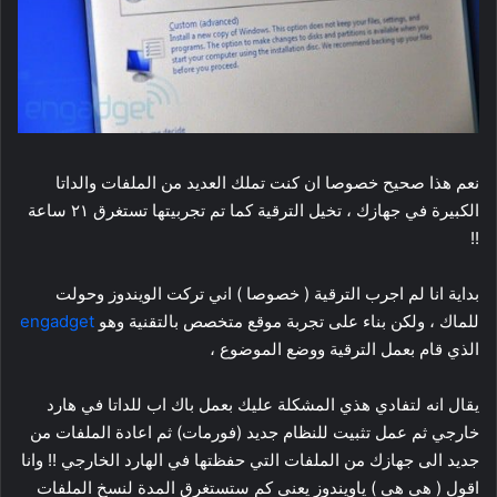
نعم هذا صحيح خصوصا ان كنت تملك العديد من الملفات والداتا
الكبيرة في جهازك ، تخيل الترقية كما تم تجربيتها تستغرق ٢١ ساعة
!!
بداية انا لم اجرب الترقية ( خصوصا ) اني تركت الويندوز وحولت
للماك ، ولكن بناء على تجربة موقع متخصص بالتقنية وهو
engadget
الذي قام بعمل الترقية ووضع الموضوع ،
يقال انه لتفادي هذي المشكلة عليك بعمل باك اب للداتا في هارد
خارجي ثم عمل تثبيت للنظام جديد (فورمات) ثم اعادة الملفات من
جديد الى جهازك من الملفات التي حفظتها في الهارد الخارجي !! وانا
اقول ( هي هي ) ياويندوز يعني كم ستستغرق المدة لنسخ الملفات