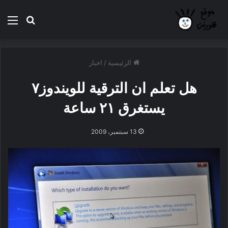
بحث عن
الق
الرئيسية
/
اخبار
هل تعلم ان الترقية للويندوز٧
يستغرق ٢١ ساعة
13 سبتمبر، 2009