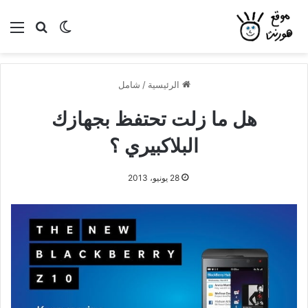
بحث عن
الوضع المظلم
الق
الرئيسية
/
شامل
هل ما زلت تحتفظ بجهازك
البلاكبيري ؟
28 يونيو، 2013