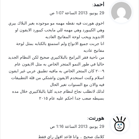
ي
احمد
:
ق
29 يونيو، 2013 الساعة 1:07 ص
و
اخوي هورنت فيه نقطه مهمه مو موجوده بغير البلاك بيري
ل
وهي الكيبورد وهي مهمه للي مايحب كيبورد الايفون او
الاندويد ويحب لوحة المفاتيح العاديه
انا جربت جميع الانواع ولم استمتع بالكتابه بمثل لوحة
مفاتيح عاديه
من ناحية فقر البرامج بالبلاكبيري صحيح لكن النظام الجديد
حاليا في طور النمو المتجر الخاص به مثل الايفون عام
٢٠٠٩ كان المتجر الخاص به مافيه تطبيق عربي غير ايفون
اسلام وكنت استخدم الايفون واشتكي من قلة التطبيقات
فيه والان مع السنوات تغير الحال
لذلك لاتطلب نجاح لنظام جديد كليا بالبلاكبيري خلال مده
بسيطه صعب جدا احكم عليه عام ٢٠١٥
ي
هورنت
:
ق
29 يونيو، 2013 الساعة 1:16 ص
و
كلامك صحبح .. وانا قاعد اقول راي فقط
ل