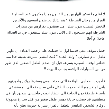
لا اعلم ما تفكير الهاربين من القانون بماذا يفكرون عند المحاولة
الفرار من رجال الشرطة ؟ هم بذلك يعرضون انفسهم والآخرين
للخطر المميت بدون شك , هل يعتقدون بفرارهم من سيارات
الشرطة انهم سينجون الى الابد , بدون شك سيقعون في يد العدالة
عاجلا ام آجلا
حصل موقف معي قديما اول ما حصلت على رخصة القيادة ان ظهر
طفل امام سيارتي ” ولله الحمد ” كنت امشي بسرعة بطيئة جدا مما
جعلني اوقف السيارة بسرعة قبل ان اصدم الطفل الصغير الذي ظهر
من بين السيارات الواقفة بجانب البيوت !!
فأخبرت اصحابي بالواقعة التي حدثت معي وسترها ربك , واخبرتهم
بأني لو لاسمح الله صدمت الطفل فأني سأسعفه الى المستشفى
بأسرع طريقة دون الحاجة الى انتظار ابويه , فأخبرني صديق بأن في
منطقتهم قد حصلت حادثة دهس طفل صغير من قبل سيارة مجهولة
, وقام الشخص الداهس للطفل بالفرار بسرعة جنونية يظن بأنه