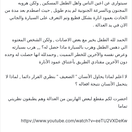
سيتوارى عن اعين الناس واهل الطفل المسكين , ولكن هروبه
المجنون وبالسرعة الجنونية لم يدم طويل , حيث اصطدم بعد مدة من
الحادث بعمود انارة بشكل فظيع وتم التعرف على السيارة والجاني
الان في يد العدالة .
الحمد لله الطفل بخير مع بعض الاصابات , ولكن الشخص المعتوه
الي دهس الطفل وهرب بالسيارة ماذا حصل له؟ ,,, هرب بسيارته
وعرض نفسه والآخرين للخطر المميت , وحمدلله انها حصلت له وحده
دون الآخرين مقتادي الطريق بأعتناق عمود الأنارة
لا اعلم لماذا يحاول الأنسان ” الضعيف ” بنظري الفرار دائما , لماذا لا
يتحمل الأنسان نتيجة افعاله ؟
احضرت لكم مقطع لبعض الهاربين من العدالة وهم يطبقون نظريتي
تماما
httpv://www.youtube.com/watch?v=eeTU2VXDeKw