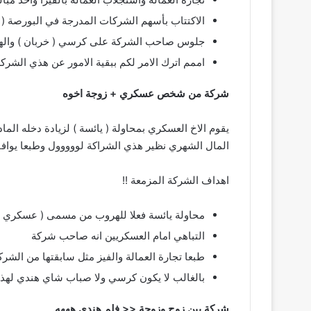
الاكتتاب بأسهم الشركات المدرجة في البورصة ( ل
جلوس صاحب الشركة على كرسي ( خربان ) والهند
اممم اترك الامر لكم ببقية الامور عن هذي الشركة 
شركة من شخص عسكري + زوجة اخوه
يقوم الاخ العسكري بمحاولة ( يائسة ) لزيادة دخله ال
المال الشهري نظير هذي الشراكة لووووول وطبعا يوافق
اهداف الشركة المزمعة !!
محاولة يائسة فعلا للهروب من مسمى ( عسكري )
التباهي امام العسكريين انه صاحب شركة
طبعا تجارة العمالة والفيز مثل سابقتها من الشرك
بالغالب لا يكون كرسي ولا صباب شاي هندي لهذي 
شركة بين زوج وزوجة << فلم هندي هههه