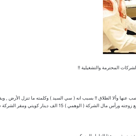
ركات المحترمة والتشغيلية !!
عنها وألا الطلاق !! بسبب انه ( سي السيد ) وكلمته ما تنزل الأرض , وي
ينار كويتي ومقر الشركة شقة مفروشة او محل مساحتة 6 متر لا اكثر !!
الغ سنوية من هذا العامل المسكين