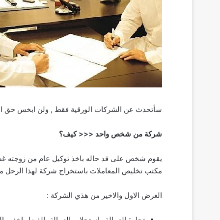
سأتحدث عن الشركات الورقية فقط , ولن ابخس حق الش
شركة من شخص واحد <<< كيف؟
يقوم شخص على قد حاله باخذ توكيل عام من زوجته غصب 
مكتب تخليص المعاملات باستخراج شركة لهذا الرجل مع زوجته ورأس مال الشركة ( الوهمي ) 15 الف د
الغرض الاول والاخير من هذي الشركة :
تجارة العمالة واستجلاب العمالة بالفيزا واخذ مب