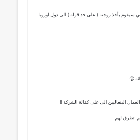
ي سيقوم بأخذ زوجته ( على حد قوله ) الى دول اوروبا
ئه 🙂
عمال البنغاليين الى على كفالة الشركة !!
لم اتطرق لهم