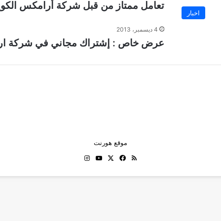
تعامل ممتاز من قبل شركة أرامكس الك
اخبار
4 ديسمبر، 2013
عرض خاص : إشتراك مجاني في شركة ار
موقع هورنت
ملخص
‫X
فيسبوك
‫YouTube
انستقرام
الموقع
RSS