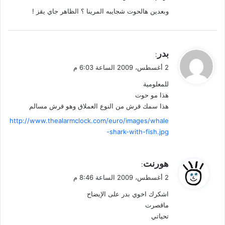
وبعدين هالحوت شجايبه المرينا ؟ الظاهر جاي يقز !
ي
بدر
:
ق
2 أغسطس، 2009 الساعة 6:03 م
و
للمعلومية
ل
هذا مو حوت
هذا سمك قرش من النوع العملاق وهو قرش مسالم
http://www.thealarmclock.com/euro/images/whale
-shark-with-fish.jpg
ي
هورنت
:
ق
2 أغسطس، 2009 الساعة 8:46 م
و
اشكرك اخوي بدر على الإيضاح
ل
ماقصرت
تحياتي