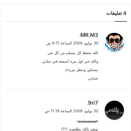
‫4 تعليقات
ي
MR.M3
:
ق
30 يوليو، 2009 الساعة 6:17 ص
و
الله بحفظ كل مسلم من كل شر
ل
والله خبر اول مره اسمعه في حياتي
مشكور وننظر مزيدك
تحياتي
ي
9ri7
:
ق
30 يوليو، 2009 الساعة 11:19 ص
و
هههههههههههه
ل
توهم يالله يطلعونه ؟!؟!