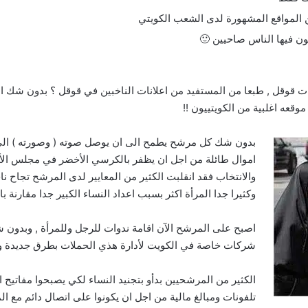
 المواقع المشهورة لدى الشعب الكويتي
ون فيها الناس صاحيين 🙂
لانات قوقل , طبعا من المستفيد من اعلانات الناخبين في قوقل ؟ بدون شك 
قعه اغلبية من الكويتييون !!
بدون شك كل مرشح يطمح الى ان يوصل صوته ( وصورته ) الى ا
اموال طائلة من اجل ان يظفر بالكرسي الأخضر في مجلس الأمة 
والانتخاب فقد انقلبت الكثير من المعايير لدى المرشح تجاح ن
وكثيرا جدا المرأة اكثر بسبب اعداد النساء الكبير جدا مقارنة باع
اصبح على المرشح الآن اقامة ندوات للرجل وللمرأة , وبدون ش
شركات خاصة في الكويت لأدارة هذي الحملات بطرق جديدة و
الكثير من المرشحيين بدأو بتجنيد النساء لكي يصبحوا مفاتيح انتخ
تلفونات ومبالغ مالية من اجل ان يكونوا على اتصال دائم مع ا