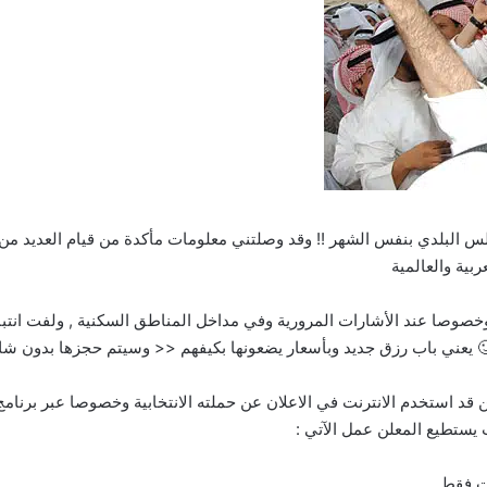
س البلدي بنفس الشهر !! وقد وصلتني معلومات مأكدة من قيام العديد من 
بية والعالمية
 , وخصوصا عند الأشارات المرورية وفي مداخل المناطق السكنية , ولفت انت
يعني باب رزق جديد وبأسعار يضعونها بكيفهم << وسيتم حجزها بدون شك
قد استخدم الانترنت في الاعلان عن حملته الانتخابية وخصوصا عبر برنام
ث يستطيع المعلن عمل الآتي :
يت فقط