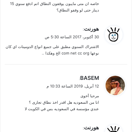
خاصه ان متى مايبون يوقفون النطاق اتم ادفع سنوي 15
دينار حتى لو وقفو النطاق؟
ي
هورنت
:
ق
30 أكتوبر، 2017 الساعة 5:30 ص
و
الاشتراك السنوي مطبق على جميع انواع الدومينات اي كان
ل
نوعها com net cc org الخ وهكذا ..
ي
BASEM
:
ق
12 أبريل، 2019 الساعة 10:33 م
و
مرحبا أخوى
ل
انا من السعوديه هل اقدر اخذ نطاق تجارى ؟
عندي مؤسسة في السعوديه بس في الكويت لا
ي
هورنت
: