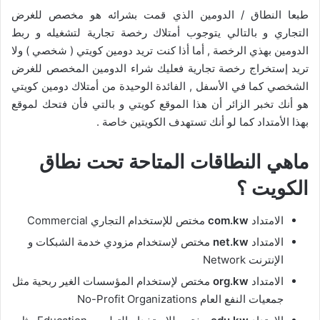
طبعا النطاق / الدومين الذي قمت بشرائه هو مخصص للغرض
التجاري و بالتالي يتوجوب أمتلاك رخصة تجارية لتشغيله و ربط
الدومين بهذي الرخصة , أما أذا كنت تريد دومين كويتي ( شخصي ) ولا
تريد إستخراج رخصة تجارية فعليك شراء الدومين المخصص للغرض
الشخصي كما في الأسفل , الفائدة الوحيدة من أمتلاك دومين كويتي
هو أنك تخبر الزائر أن هذا الموقع كويتي و بالتي فأن فتحك لموقع
بهذا الأمتداد كما لو أنك تستهدف الكويتين خاصة .
ماهي النطاقات المتاحة تحت نطاق
الكويت ؟
الامتداد
com.kw
مختص للإستخدام التجاري Commercial
الامتداد
net.kw
مختص لإستخدام مزودي خدمة الشبكات و
الإنترنت Network
الامتداد
org.kw
مختص لإستخدام المؤسسات الغير ربحية مثل
جمعيات النفع العام No-Profit Organizations