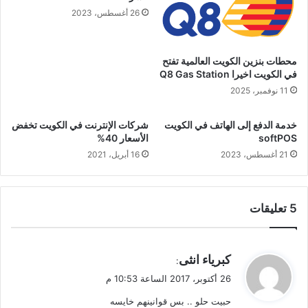
26 أغسطس، 2023
محطات بنزين الكويت العالمية تفتح
في الكويت اخيرا Q8 Gas Station
11 نوفمبر، 2025
خدمة الدفع إلى الهاتف في الكويت
شركات الإنترنت في الكويت تخفض
softPOS
الأسعار 40%
21 أغسطس، 2023
16 أبريل، 2021
‫5 تعليقات
ي
كبرياء انثى
:
ق
26 أكتوبر، 2017 الساعة 10:53 م
و
حبيت حلو .. بس قوانينهم خايسه
ل