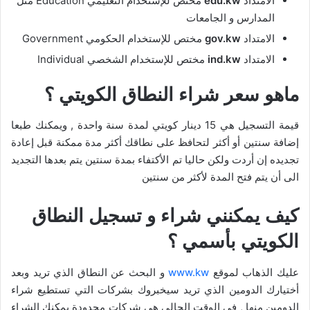
الامتداد
edu.kw
مختص للإستخدام التعليمي Education مثل
المدارس و الجامعات
الامتداد
gov.kw
مختص للإستخدام الحكومي Government
الامتداد
ind.kw
مختص للإستخدام الشخصي Individual
ماهو سعر شراء النطاق الكويتي ؟
قيمة التسجيل هي 15 دينار كويتي لمدة سنة واحدة , ويمكنك طبعا
إضافة سنتين أو أكثر لتحافظ على نطاقك أكثر مدة ممكنة قبل إعادة
تجديده إن أردت ولكن حاليا تم الأكتفاء بمدة سنتين يتم بعدها التجديد
الى أن يتم فتح المدة لأكثر من سنتين
كيف يمكنني شراء و تسجيل النطاق
الكويتي بأسمي ؟
عليك الذهاب لموقع
www.kw
و البحث عن النطاق الذي تريد وبعد
أختيارك الدومين الذي تريد سيخبروك بشركات التي تستطيع شراء
الدومين منها , في الوقت الحالي هي شركات محدودة يمكنك الشراء