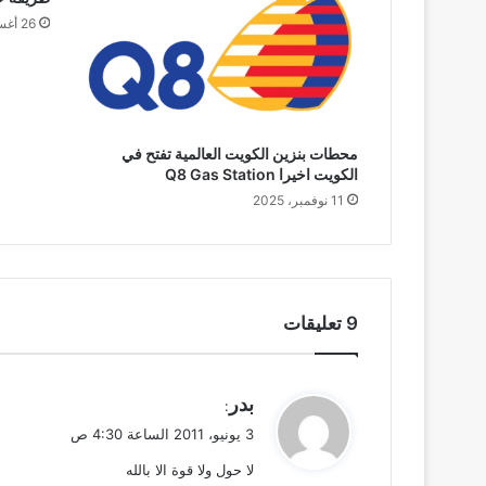
26 أغسطس، 2023
محطات بنزين الكويت العالمية تفتح في
الكويت اخيرا Q8 Gas Station
11 نوفمبر، 2025
‫9 تعليقات
ي
بدر
:
ق
3 يونيو، 2011 الساعة 4:30 ص
و
لا حول ولا قوة الا بالله
ل