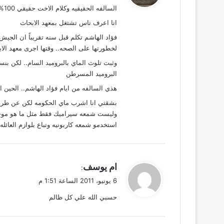
السالفه الحقيقيه وكلام الاخت حقيقي 100%
ل
انا اعرف ناس تشتغل بمعهد الابحاث
فؤاد الهاشم تكلم قبل سنه تقريباً ان الجيش
لخطورتها على الصحه.. وقتها اجرى معهد ال
وثبت تلوث الماي بالبروميد السام.. لكن 
البروميد المسرطن
هذي السالفه من ايام فؤاد الهاشم.. الحين
بشقتي انا اشرب ماي الحكومه لكن عن طريق ا
وليست شمعه سيراميك فقط مثل ما هو موجو
استخدمو شمعه كاربونيه وتباع بلوازم العائله بـ 4 دنانير 
ي
ام يوسف
:
ق
6 يونيو، 2011 الساعة 1:51 م
و
حسبي الله علي كل ظالم
ل