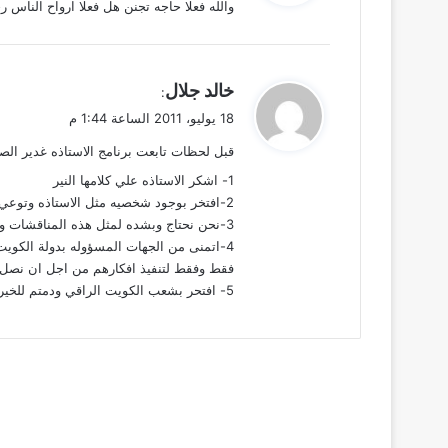
والله فعلا حاجه تجنن هل فعلا ارواح الناس 
ل
ي
خالد جلال
:
ق
18 يوليو، 2011 الساعة 1:44 م
و
قبل لحظات تابعت برنامج الاستاذه غدير الصق
ل
1- اشكر الاستاذه علي كلامها النير
2-افتخر بوجود شخصيه مثل الاستاذه وتوعي المشاهدين
3-نحن نحتاج وبشده لمثل هذه المناقشات وخاصة في المنطقه العربيه
4-اتمنى من الجهات المسؤوله بدولة الكويت الاهتمام بالاستاذه غدير وغيرها من شباب وشابات الوطن
فقط وفقط لتنفيذ افكارهم من اجل ان نصل 
5- افتحر بشعب الكويت الراقي ودمتم للخير ومنفعة البشريهز