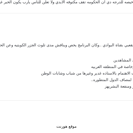
رخيصه للدرجه دي ان الحكومه تقف مكتوفه الايدي ولا تعلن للناس يارب يكون الخبر غي
عبي بقناة البوادي ..وكان البرنامج يخص ويناقش مدى تلوث الجزر الكويتيه وعن الحيا
لمصاف الدول المتطوره..
موقع هورنت