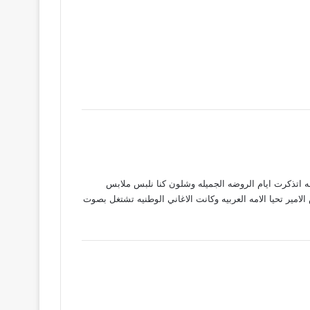
 هالخبر والا الان مو مصدق ان هالشي يصير بسراحه رجعت بذاكرتي الي عام ١٩٧٧ كنت بالروضه اتذكرت ايام الروضه الجميله وشلون كنا نلبس ملابس
امير تحيا الامه العربيه وكانت الاغاني الوطنيه تشتغل بصوت