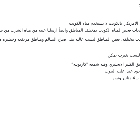
 الامريكي بالكويت لا يستخدم مياه الكويت
ابحاث فحص لمياه الكويت بمختلف المناطق وايضاً ارسلنا عينه من مياه الشرب من ش
بنسب مختلفه. بعض المناطق ليست عاليه مثل صباح السالم ومناطق مرتفعه وخطيره 
 النسب تغيرت يمكن
لفلتر الانجليزي وفيه شمعه “كاربونيه”
د عند اغلب البيوت
ونص