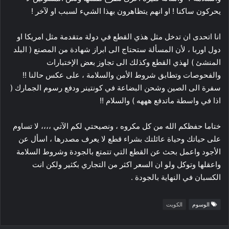
يحركون ساكنا ! او انهم يتظاهرون بهذا الشيء لسبب او لآخر !
انا اتحدى ان تدخل مثل هذي القطع في دولة متقدمة مثل امريكا او
دول اوربا ، لأن المسألة ستحتاج الى ابراز شهادة من المصنع ( البلد
المنشئ ) لهذي القطع وكذلك الى تجاوز بعض الإختبارات
والفحوصات وتطابق شروط الأمن والسلامة ، على عكس حالنا !!
سفرة الى الصين وشحن البضاعة في كونتينر ودفع رسوم الجمارك (
اذا في واسطة ماتدفع هههه ) والسلام !!
ختاما حفظكم الله من كل مكروه ، ونصيحتي لكم الآتي ،،،، لا تساوم
على حياتك وحياة عائلتك بشراء قطع لا يعرف مصدرها ، اسأل عن
الأجود واعمل بحث عن القطع التي تتمتع بالجودة وشروط السلامة
واعقلها وتوكل ولو ان السعر اكثر من التجاري بكثير ولكن انت
الكسبان في النهاية بالجودة .
الوسوم
الكويت