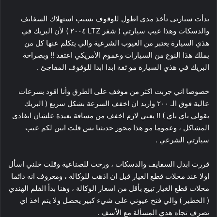
بدأت سيارتي تأخذ مدى اطول للوقوف بسبب استهلاك السفايف
والدسكات وهذا عيب سيارتي ( شفر LTZ ٢٠٠٤ ) لأن البريك في
هذي السيارة يعتبر من العيوب الشرعية والي يتكلم عنها كل من
يملك هذا النوع من السيارات وعموم الأمريكي اعتقد !! وبصراحة
البريك في هذي السيارة مو ثقة ابدا ابدا للوقوف المفاجئ .
خصوصا اني جربت اكثر من موقف على الطرق وأنا اقود بسرعات
عالية فوق الـ ٢٠٠ واريد ان اخفف السرعة بشكل سريع ( البريك
يقولي باي باي ) !! يعني لازم اخفف من مسافة بعيدة علشان اتفادى
المشاكل ، وعموما مو هذا محور حديثنا بس قلت ابين لكم عيب
سيارتي الشرعي .
قررت ابدل السفايف والدسكات ، ورحت للصناعية وقلت خلني اسأل
اولا عند محلات قطع الغيار قبل ان اذهب للوكالة ، ومعروف انه دائما
محلات قطع الغيار تبيع بأقل من اسعار الوكالة ، وهنا بدأ الفلم الهندي
( الخطير ) والي فتح عيوني على شيء كبير يحصل ولا يتم اخذ اي
تصرف تجاه هذي المسألة مع الأسف .