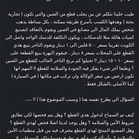
طيب خلينا نتكلم عن من يجلب قطع من الصين والتي تكون ( تجارية
بحتة ) وهدفها الكسب بأسرع طريقة ممكنة ، بكل بساطة يذهب
شخص يملك المال الي مصانع في الصين ويقوم بالتعاقد لتصنيع
كميات هائلة مثلا للدسكات ، ويكون التكلفة للدسك الواحد واصل الى
الكويت تقريبا بسعر ٥٠٠ فلس الى ١ دينار ويقوم التاجر ببيع هذي
القطع على المحلات بسعر ٨ دينار ، فيقوم البهرة ببيع القطعة على
بسعر ١٠ – ١٥ دينار !! تخيلوا كم يربح التاجر الجالب للقطع من الصين
؟ وطبعا آخر شيء يفكر فيه الجودة والسلامة للقطع !! المهم انها
تكون ارخص من سعر الوكالة وان تركب في مكانها ( في السيارة )
كما الأصلي بالشكل فقط .
السؤال الي يطرح نفسه هنا ( وسبب الموضوع هذا ) !! ،،،،
كيف تم السماح لدخول هذي القطع ؟ وهل يتم فحصها لكي تطابق
شروط الأمن والسلامة ؟ وهل يوجد لدينا اصلا فحص لهذي القطع ؟
وهل المصنع المنتج لهذي القطع معترف فيه من قبل منظمات الأمن
والسلامة ؟ وأسألة كثيرة أخرى تطرح نفسها ولكن المسؤلين لا