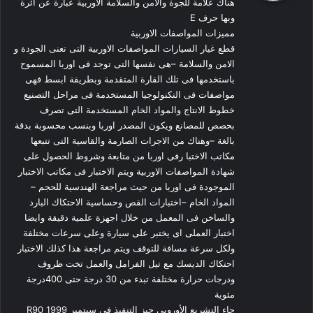
هناك علامة للجوة والامن والسلامة الاوربية عبارة عن ائرة
ل
وبها حرف E
مميزات المواصفات الاوربية
قطع غيار السيارات المواصفات الاوربية التى تعنى الجودة و
الامن والسلامة –هى نفسها التى توجد فى اوربا المسموح
باستخدمها فى تلك القارة المتقدمة وبطريقة ابسط فهى
مواصفات فى التكنولوجيا المستخدمة فى مراحل التصنيع
خطوط الانتاج والمواد الخام المستخدمة التى تصرف
بحصص للمصانع ويكون المصدر اوربا وبنسب محسوبة بدقة
بالغة –وهناك من الاجرات الصارمة والقاسية التى تتبعها
مكاتب الاختبا رفى اوربا من متابعة وشروط الحصول على
شهادة المواصفات الاوربية ويتم الاختبار فى مكاتب الاختبار
الموجودة فى اوربا من حيث مراجعة الهندسية للحجم –
المواد الخام –اختبارات القص وحساسية الاحتكاك البارد
والساخن فى المعمل من خلال اجهزة علمية دقيقة وايضا
اختبار العملى اى يختبر على سيارة وعلى سرعات مختلفة
ولكل سرعة مسافة للتوقف ويتم مراجعة هذا كذلك الاختبار
احتكاك الديسك مع تيل الفرامل والعمل تخت ظروف
ودرجات حرارة مختلفة تبدء من 30 درجة حتى 400درجة
مئوية
جاء التشريع الأوروبي حيز التنفيذ فى سبتمبر 1999 R90