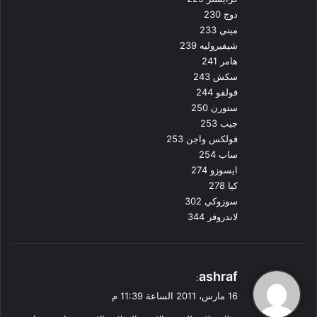
دوج 230
ميني 233
شيفيروليه 239
هامر 241
سكش 243
فولفو 244
ستورن 250
جيب 253
فولكس واجن 253
ساب 254
ايسوزو 274
كيا 278
سوزوكي 302
لاندروفر 344
ي
ashraf
:
ق
16 مارس، 2011 الساعة 11:39 م
و