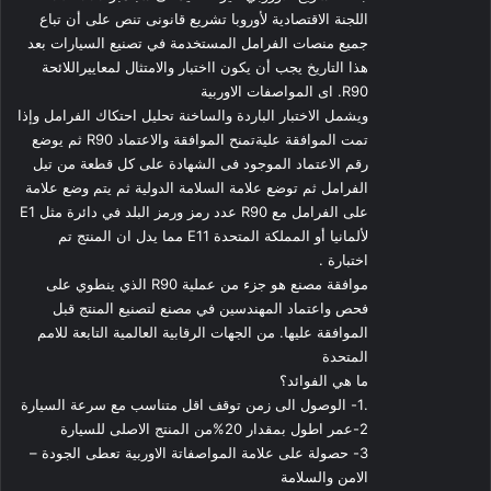
اللجنة الاقتصادية لأوروبا تشريع قانونى تنص على أن تباع
جميع منصات الفرامل المستخدمة في تصنيع السيارات بعد
هذا التاريخ يجب أن يكون ااختبار والامتثال لمعاييراللائحة
R90. اى المواصفات الاوربية
ويشمل الاختبار الباردة والساخنة تحليل احتكاك الفرامل وإذا
تمت الموافقة عليةتمنح الموافقة والاعتماد R90 ثم يوضع
رقم الاعتماد الموجود فى الشهادة على كل قطعة من تيل
الفرامل ثم توضع علامة السلامة الدولية ثم يتم وضع علامة
على الفرامل مع R90 عدد رمز ورمز البلد في دائرة مثل E1
لألمانيا أو المملكة المتحدة E11 مما يدل ان المنتج تم
اختبارة .
موافقة مصنع هو جزء من عملية R90 الذي ينطوي على
فحص واعتماد المهندسين في مصنع لتصنيع المنتج قبل
الموافقة عليها. من الجهات الرقابية العالمية التابعة للامم
المتحدة
ما هي الفوائد؟
.1- الوصول الى زمن توقف اقل متناسب مع سرعة السيارة
2-عمر اطول بمقدار 20%من المنتج الاصلى للسيارة
3- حصولة على علامة المواصفاتة الاوربية تعطى الجودة –
الامن والسلامة