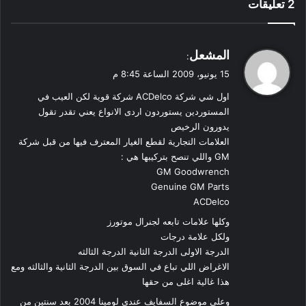
‫2 تعليقات
ي
المشعل
:
ق
15 يونيو، 2009 الساعة 8:45 م
و
اول شي شركة ACDelco شركة قوية لكن العيب في
ل
المستوردين يستوردون اردى الانواع يعني تقدر تقول
يدورون الرخيص
العلامات التجارية لقطع الغيار المعترف فيها من قبل شركة
GM واللي تنصح بتركيبها هي :
GM Goodwrench
Genuine GM Parts
ACDelco
وكلها علامات تابعه لجنرال موتورز
ولكل علامة درجات
الدرجة الاولى الدرجة الثانية الدرجة الثالثه
الاغراض اللي تباع في السوق بين الدرجة الثانية والثالثه ومع
هذا غالية اغلى من حقها
وعلى موضوع السفايف عندي لومينا 2004 بعد سنتين من