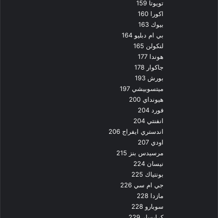
تويوتا 159
اكورا 160
بيوك 163
بي ام دبليو 164
لنكولن 165
هوندا 177
جاكوار 178
بورش 193
ميتسوبيشي 197
هيونداي 200
فورد 204
انفنتي 204
اندستري ايفراج 206
اودي 207
مرسيدس بنز 215
نيسان 224
بونتياك 225
جي ام سي 226
مازدا 228
سوبارو 228
كرايسلر 229