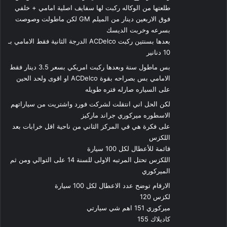
طلعتها من الوكاله ركبت لها سفايف اصلية امامي + خلفي
فوق الاربعين دينار من الميلم GM لكن ماطولت وصوصت
بسرعه وخربت الديسك
بعدها بسنتين ركبت ACDelco الدرجة الثانية فقط الامامي بـ
10 دنانير
بس ماطول سنة وبعدها ركبت امريكي بسعر 3.5 دينار فقط
الامامي بس بصراحه بقوة ACDelco او اقوى ولحد الحين
على السياره صارله فتره طويله
لكن الحل اني انتقلت لشركت فورد واشتريت من سياراتهم
الاسطوره ميركوري جراند ماركيز
على فكرة هي في المركز الثاني من ناحية اقل خرابات بعد
اللكزس
قائمة للأعطال لكل 100 سيارة
اللكزس تحتل المرتبه الاولى للسنة 14 على التوالي ومن ثم
الميركوري
الارقام توضح عدد الاعطال لكل 100 سيارة
لكزس 120
ميركوري 151 اهم شي سيارتي
كاديلاك 155