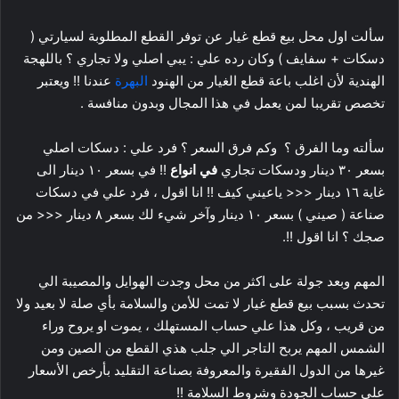
سألت اول محل بيع قطع غيار عن توفر القطع المطلوبة لسيارتي (
دسكات + سفايف ) وكان رده علي : يبي اصلي ولا تجاري ؟ باللهجة
الهندية لأن اغلب باعة قطع الغيار من الهنود
البهرة
عندنا !! ويعتبر
تخصص تقريبا لمن يعمل في هذا المجال وبدون منافسة .
سألته وما الفرق ؟ وكم فرق السعر ؟ فرد علي : دسكات اصلي
بسعر ٣٠ دينار ودسكات تجاري
في انواع
!! في بسعر ١٠ دينار الى
غاية ١٦ دينار <<< ياعيني كيف !! انا اقول ، فرد علي في دسكات
صناعة ( صيني ) بسعر ١٠ دينار وآخر شيء لك بسعر ٨ دينار <<< من
صجك ؟ انا اقول !!.
المهم وبعد جولة على اكثر من محل وجدت الهوايل والمصيبة الي
تحدث بسبب بيع قطع غيار لا تمت للأمن والسلامة بأي صلة لا بعيد ولا
من قريب ، وكل هذا علي حساب المستهلك ، يموت او يروح وراء
الشمس المهم يربح التاجر الي جلب هذي القطع من الصين ومن
غيرها من الدول الفقيرة والمعروفة بصناعة التقليد بأرخص الأسعار
على حساب الجودة وشروط السلامة !!