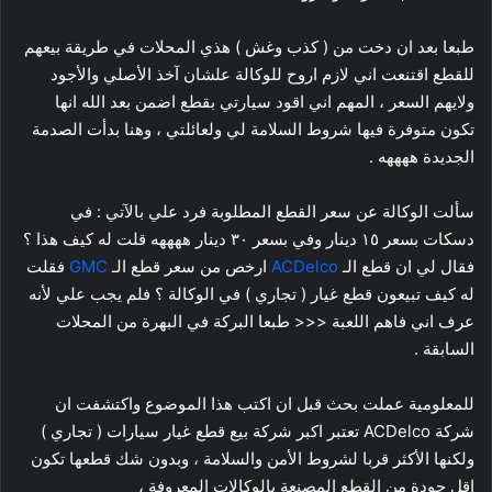
طبعا بعد ان دخت من ( كذب وغش ) هذي المحلات في طريقة بيعهم
للقطع اقتنعت اني لازم اروح للوكالة علشان آخذ الأصلي والأجود
ولايهم السعر ، المهم اني اقود سيارتي بقطع اضمن بعد الله انها
تكون متوفرة فيها شروط السلامة لي ولعائلتي ، وهنا بدأت الصدمة
الجديدة ههههه .
سألت الوكالة عن سعر القطع المطلوبة فرد علي بالآتي : في
دسكات بسعر ١٥ دينار وفي بسعر ٣٠ دينار ههههه قلت له كيف هذا ؟
فقال لي ان قطع الـ
ACDelco
ارخص من سعر قطع الـ
GMC
فقلت
له كيف تبيعون قطع غيار ( تجاري ) في الوكالة ؟ فلم يجب علي لأنه
عرف اني فاهم اللعبة <<< طبعا البركة في البهرة من المحلات
السابقة .
للمعلومية عملت بحث قبل ان اكتب هذا الموضوع واكتشفت ان
شركة ACDelco تعتبر اكبر شركة بيع قطع غيار سيارات ( تجاري )
ولكنها الأكثر قربا لشروط الأمن والسلامة ، وبدون شك قطعها تكون
اقل جودة من القطع المصنعة بالوكالات المعروفة ،