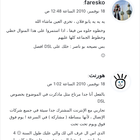
ي
faresko
:
ق
18 نوفمبر، 2010 الساعة 12:48 ص
و
يه يه يه يابو فلان ، تخزي العين ماشاء الله
ل
وخطوه حلوه من فيفا ، اذا استمروا على هذا المنوال خطي
وخطوط الجماعه كلها عليهم
بس نصيحه بو ناصر : خلك على DSL افضل
🙂
ي
هورنت
:
ق
18 نوفمبر، 2010 الساعة 1:02 ص
و
بالفعل أنا جدا مرتاح مثل ماذكرت في الموضوع بخصوص
ل
DSL
تجاربي مع الإنترنت المشترك جدا سيئة في جميع شركات
الإتصال ، لأنها ببساطة ( مشاركة ) في السرعة ! يوم فوق
فوق ويوم تحت تحت
الدي اس ال عرف الي لك والي عليك طول السنة 🙂 4
ميجا ما تتغير ولو خط البيت يدعم سرعات عالية كان ما