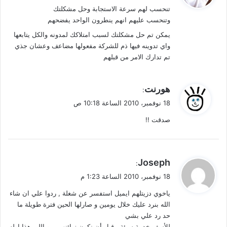
تنحسب لهم سرعة الاستجابة وحل مشكلتك
ل
وتنحسب عليهم انهم ينطرون الواحد يفضحهم
يمكن تم حل مشكلتك لسبب امتلاكك لمدونه والكل يتابعها
واي تدوينه فيها ذم للشركة مفعولها مضاعف وعشان جذي
تم تدارك الامر من قبلهم
ي
هورنت
:
ق
18 نوفمبر، 2010 الساعة 10:18 ص
و
صدقت !!
ل
ي
Joseph
:
ق
18 نوفمبر، 2010 الساعة 1:23 م
و
ياخوي دزيتلهم ايميل استفسر عن شغلة , ردوا علي ان شاء
ل
الله بنرد عليك خلال يومين و صارلها الحين فترة طويلة ما
حد رد علي بشي
للأسف خدمة سيئة , قبل أن نكون زبائنهم ,, و اللي هذا اوله