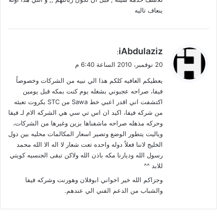
ينعاف تاليه
ي
iAbdulaziz
:
ق
20 نوفمبر، 2010 الساعة 6:40 م
و
يعطيكم العافيه كلكم هذا الي نبيه من الشركات وخصوصاً
ل
فيفا، صراحه عجبوني بشغله يوم كنت بمكه قبل يومين
اكتشفت اني اقدر اعبي خط Sawa من STC بكروت تعبئه
من شركه فيفا، اكيد ان اس تي سي هي الشركه الام لـ فيفا
وحركه مذهله صراحه ماشفناها بزين وغيرها من الشركات،
وياليت يتطور الوضع وتصير اسعار المكالمات محليه بين دول
الخليج لاننا فعلاً دوله واحده تعت شعار لا اله الا الله محمد
رسول الله وديارنا مكه باذن الله ولاكن تبقى الجنسيه كويتي
للابد ^^
وجزاكم الله خير اخواني ابوفلان وهورنت وشركه فيفا
والشباب من الدعم الفني الي عندهم.