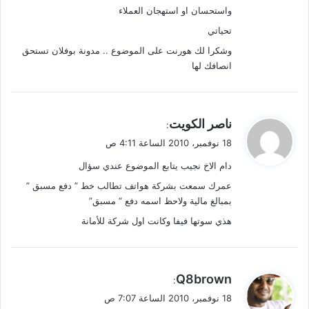
واستحسان او استهجان العملاء
تحياتي
وشكرا لك هورنت على الموضوع .. مدونة بوفلان تستحق
انصافك لها
ي
ناصر الكويت
:
ق
18 نوفمبر، 2010 الساعة 4:11 ص
و
دام الاخ نجيب يتابع الموضوع عندي سؤال
ل
عمرك سمعت بشركة هواتف تطالب خط ” دفع مسبق ”
بمبالغ مالية ولاحظ اسمه دفع ” مسبق”
هذي سوتها فيفا وكانت اول شركة للأمانة
ي
Q8brown
:
ق
18 نوفمبر، 2010 الساعة 7:07 ص
و