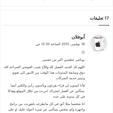
‫17 تعليقات
ي
أبوفلان
:
ق
18 نوفمبر، 2010 الساعة 12:35 ص
و
🙂
ل
بوناصر عطيتني اكبر من حجمي
اللهم لك الحمد الفضل لله وللأخ نجيب العوضي الصراحه كله
ذوق ومتابعة المدونات هذا الوقت من الامور الي تقوي
وتميز خدمة الشركات
فأنا كمدون لي قراء يقرءون ويأخذون رأيي والكثير أيضا
يسألني عن أفضل اشتراك انترنت من خلال الموقع وهذكا
في كل مدونة على حده
انا شخصيا مثلا أثق في كل ماتطرحه ياهورنت من برامج
واجهزة واي شخص يسألني عن شيء أحوله عليك او على