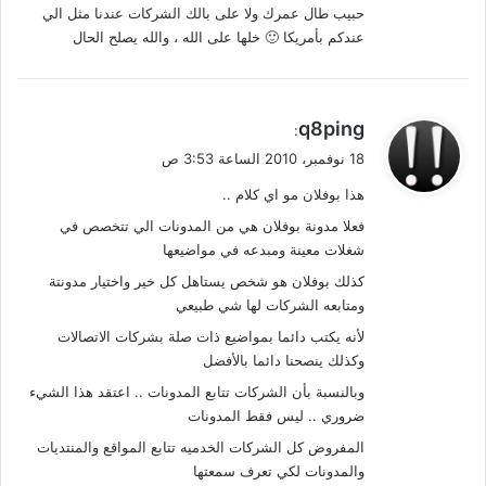
حبيب طال عمرك ولا على بالك الشركات عندنا مثل الي
عندكم بأمريكا 🙂 خلها على الله ، والله يصلح الحال
ي
q8ping
:
ق
18 نوفمبر، 2010 الساعة 3:53 ص
و
هذا بوفلان مو اي كلام ..
ل
فعلا مدونة بوفلان هي من المدونات الي تتخصص في
شغلات معينة ومبدعه في مواضيعها
كذلك بوفلان هو شخص يستاهل كل خير واختيار مدونتة
ومتابعه الشركات لها شي طبيعي
لأنه يكتب دائما بمواضيع ذات صلة بشركات الاتصالات
وكذلك ينصحنا دائما بالأفضل
وبالنسبة بأن الشركات تتابع المدونات .. اعتقد هذا الشيء
ضروري .. ليس فقط المدونات
المفروض كل الشركات الخدميه تتابع المواقع والمنتديات
والمدونات لكي تعرف سمعتها