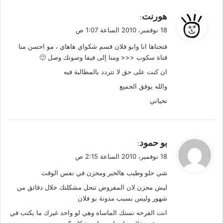
ي
هورنت
:
ق
18 نوفمبر، 2010 الساعة 1:07 ص
و
فتحناها انا وابو فلان قسم شكواي هاهاي ، مو احسن منا
ل
قناة سكوب <<< ومنا إلى فيفا وصوتك وصل 🙂
ان كنت على حق لا تتردد بالمطالبة فيه
والله يوفق الجميع
تحياتي
ي
بو حمود
:
ق
18 نوفمبر، 2010 الساعة 2:15 ص
و
شي حلو وطيب هالخبر ومحزن في نفس الوقت
ل
ليش محزن لان المفروض تنحل مشكلتك خلال دقائق من
شهور وليس بسبب مدونة بو فلان
انت الفرحه نستك الماساه وهي لو واحد غيرك ما يكتب في