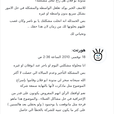
مدونة بو فلان هل راح تنحل مشكلته؟
للاسف الخبر يوكد تغلغل الواسطه والمشكله في حل الامور
بشكل سريع بدون واسطه او غيره
بس الحمدلله انه انحلت مشكلتك يا بو ناصر وكان غصب
عليهم يحلونها لك من زمان لان هذا حقك ..
وتحياتي لك
ي
هورنت
:
ق
18 نوفمبر، 2010 الساعة 2:36 ص
و
انا محلولة مشكلتي اليوم او باجر عند ابوفلان او غيره
ل
بس المشكلة التأخير وعدم المبالاة الي حصلت لا أكثر
الله سبحانه سخر لي مدونة ابو فلان وقاموا بإسراع
الموضوع مثل ماذكرت لأنها بالنهاية سمعة شركة
نعم اوافقك الرأي انهم المفروض يكونون على قدر من
الإحترافية في حل مشاكل العملاء ، والموضوع هذا ماهو
فرحة مثل ماتوقعت يا بوحمود ( ولو يحقلي بعد هالسنين )
على كثر ما يكون تنبيه للشركة بالخطأ الي حاصل