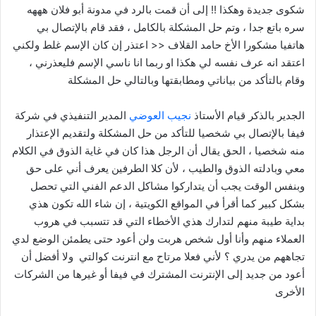
شكوى جديدة وهكذا !! إلى أن قمت بالرد في مدونة أبو فلان هههه
سره باتع جدا ، وتم حل المشكلة بالكامل ، فقد قام بالإتصال بي
هاتفيا مشكورا الأخ حامد القلاف << اعتذر إن كان الإسم غلط ولكني
اعتقد انه عرف نفسه لي هكذا او ربما انا ناسي الإسم فليعذرني ،
وقام بالتأكد من بياناتي ومطابقتها وبالتالي حل المشكلة
الجدير بالذكر قيام الأستاذ
نجيب العوضي
المدير التنفيذي في شركة
فيفا بالإتصال بي شخصيا للتأكد من حل المشكلة ولتقديم الإعتذار
منه شخصيا ، الحق يقال أن الرجل هذا كان في غاية الذوق في الكلام
معي وبادلته الذوق والطيب ، لأن كلا الطرفين يعرف أني على حق
وبنفس الوقت يجب أن يتداركوا مشاكل الدعم الفني التي تحصل
بشكل كبير كما أقرأ في المواقع الكويتية ، إن شاء الله تكون هذي
بداية طيبة منهم لتدارك هذي الأخطاء التي قد تتسبب في هروب
العملاء منهم وأنا أول شخص هربت ولن أعود حتى يطمئن الوضع لدي
تجاههم من يدري ؟ لأني فعلا مرتاح مع انترنت كوالتي ولا أفضل أن
أعود من جديد إلى الإنترنت المشترك في فيفا أو غيرها من الشركات
الأخرى