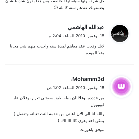
كل شركة ولها سياستها الخاصة ، بس هذا بدون شك علشان
ل
يضمنونك عندهم سنة كاملة 🙂
ي
عبدالله الهاشمي
:
ق
18 نوفمبر، 2010 الساعة 2:04 م
و
لانك وقعت عقد معاهم لمدة سنه واخذت منهم شي مجانا
ل
مثلا المودم
ي
Mohamm3d
:
ق
18 نوفمبر، 2010 الساعة 1:02 ص
و
من قددده بوفلاااان يبيله طبق سوشي تعزم بوفلان عليه
ل
لووووول
والله انا الي الان اعاني من خدمة النت تعبانه وتفصل (
يمكن احد يقري كاااااااااك )
موفق ياهورنت