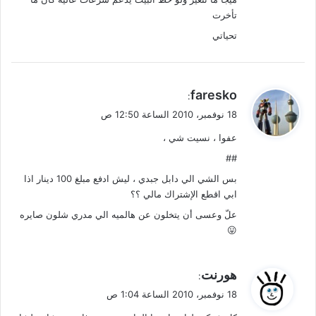
تأخرت
تحياتي
ي
faresko
:
ق
18 نوفمبر، 2010 الساعة 12:50 ص
و
عفوا ، نسيت شي ،
ل
##
بس الشي الي دابل جبدي ، ليش ادفع مبلغ 100 دينار اذا
ابي اقطع الإشتراك مالي ؟؟
علّ وعسى أن يتخلون عن هالميه الي مدري شلون صايره
😛
ي
هورنت
:
ق
18 نوفمبر، 2010 الساعة 1:04 ص
و