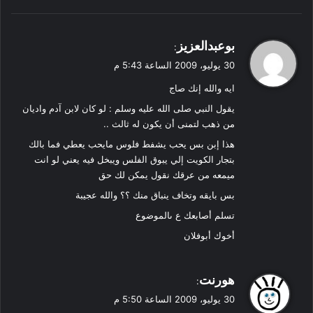
ي
بوعبدالعزيز
:
ق
30 يوليو، 2009 الساعة 5:43 م
و
ايه والله إنك صاج
ل
يقول النبي صلى الله عليه وسلم : لو كان لابن آدم واديان
من ذهب لتمنى أن يكون له ثالث ..
هذا إبن بس يحب يشفط فلوس مايحب يعطي فما بالك
بتجار الكويت إلي يبوق الفلس ويبخل فيه يعني لو انت
ميمعه من عرقك نقول يمكن لك حق
بس بايقه وتخاف ينباق منك ؟؟ والله عجيبة
تسلم أصابعك ع ىالموضوع
أخوك أبوفلان
ي
هورنت
:
ق
30 يوليو، 2009 الساعة 5:50 م
و