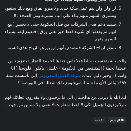
لن ولن ولن يتم عمل سكة حديد ولا مترو انفاق ومع ذلك ستعود
وتشتري السهم منهم بناء على انباء مسربة ومن الصحف !!
سيتم دعم هذي الشركات من قبل الحكومة حتى لا تخسر ( مع
انهم لم يفعلوا اي شيء فقط حبر على ورق ) فتقوم ايضا بشراء
السهم منهم
تنتظر ارباح الشركة فتنصدم بأنهم لن يوزعوا ارباح هذي السنة
والحسابة بتحسب ،،، اذا فعلا ناس عندها لحمة ( التجار ) بتعزم ناس
عندها لحمة ( المتنفعين من الحكومة ) علشان ياكلون فلوسنا ( انا
وانت ) ، وخير دليل عندك
شركة الكيبل التلفزيوني
الي تأسست سنة
١٩٩٧ والى الأن ما شفنا شيء ومع ذلك شغالة في البورصة !!
لك الله يا ديرتي من هالحيتان الي ما يرحمون ولا يقدرون عطائك لهم
، ولا يردون الجميل لكي !! فقط شعارات لا تغني ولا تسمن من جوع .
الوسوم
الكويت