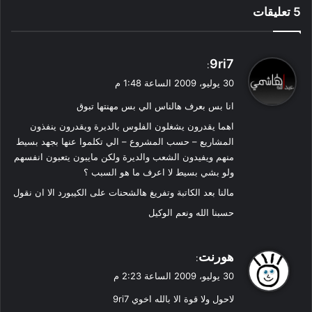
‫5 تعليقات
ي
9ri7
:
ق
30 يوليو، 2009 الساعة 1:48 م
و
انا بس بعرف هالناس الي بس مهنتها تبوق
ل
اهما يقدرون يشغلون الفلوس بالديرة ويقدرون ينفذون
المشاريع – حسب المشروع – الي تكلموا عنها بجهد بسيط
منهم ويفيدون الشعب والديرة ولكن مايبون يتعبون انفسهم
ولو بشي بسيط لا اعرف ما هو السبب ؟
مالنا بعد الكاتبة وتفريغ هالشحنات على الكيبورد الا ان نقول
حسبنا الله ونعم الوكيل
ي
هورنت
:
ق
30 يوليو، 2009 الساعة 2:23 م
و
لاحول ولا قوة الا بالله اخوي 9ri7
ل